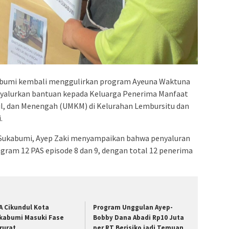
bumi kembali menggulirkan program Ayeuna Waktuna
nyalurkan bantuan kepada Keluarga Penerima Manfaat
cil, dan Menengah (UMKM) di Kelurahan Lembursitu dan
.
 Sukabumi, Ayep Zaki menyampaikan bahwa penyaluran
ogram 12 PAS episode 8 dan 9, dengan total 12 penerima
A Cikundul Kota
Program Unggulan Ayep-
kabumi Masuki Fase
Bobby Dana Abadi Rp10 Juta
rurat
per RT Berisiko jadi Temuan