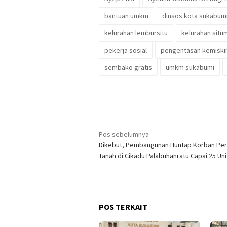
bantuan umkm
dinsos kota sukabum
kelurahan lembursitu
kelurahan situ
pekerja sosial
pengentasan kemiski
sembako gratis
umkm sukabumi
Navigasi
Pos sebelumnya
Dikebut, Pembangunan Huntap Korban Pe
pos
Tanah di Cikadu Palabuhanratu Capai 25 Uni
POS TERKAIT