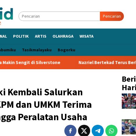
Pencarian
NAL
POLITIK
ARTIS
OLAHRAGA
WISATA
abumiku
Tasikmalayaku
Bogorku
stone
Nazriel Bertekad Terus Berkembang, Siap Bantu Per
Ber
Hari
ki Kembali Salurkan
 KPM dan UMKM Terima
ngga Peralatan Usaha