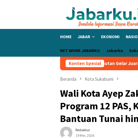
Loncat
ke
konten
HOME
JABAR
EKONOMI
NASIO
NET WORK JABARKU
Jabarku
Suk
toGP Inggris 2026: Perebutan Gelar Juara Makin Sengit di Silver
Konten Spesial
Beranda
Kota Sukabumi
Wali Kota Ayep Za
Program 12 PAS,
Bantuan Tunai hi
Redaktur
19 Mei, 2026