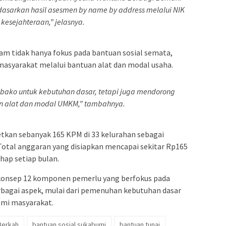
asarkan hasil asesmen by name by address melalui NIK
 kesejahteraan,” jelasnya.
 tidak hanya fokus pada bantuan sosial semata,
asyarakat melalui bantuan alat dan modal usaha.
bako untuk kebutuhan dasar, tetapi juga mendorong
n alat dan modal UMKM,” tambahnya.
kan sebanyak 165 KPM di 33 kelurahan sebagai
otal anggaran yang disiapkan mencapai sekitar Rp165
ahap setiap bulan.
konsep 12 komponen pemerlu yang berfokus pada
bagai aspek, mulai dari pemenuhan kebutuhan dasar
omi masyarakat.
Berkah
bantuan sosial sukabumi
bantuan tunai