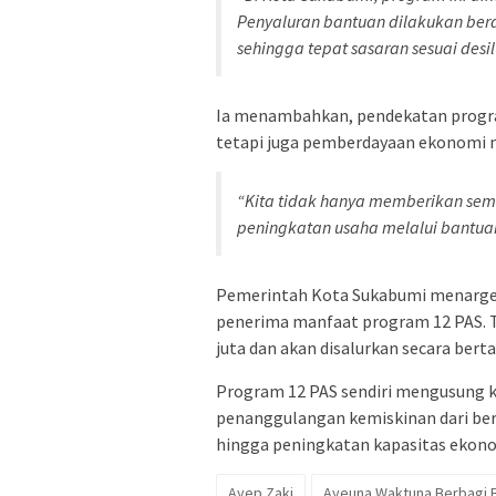
Penyaluran bantuan dilakukan berd
sehingga tepat sasaran sesuai desil
Ia menambahkan, pendekatan program
tetapi juga pemberdayaan ekonomi m
“Kita tidak hanya memberikan sem
peningkatan usaha melalui bantua
Pemerintah Kota Sukabumi menarget
penerima manfaat program 12 PAS. T
juta dan akan disalurkan secara bert
Program 12 PAS sendiri mengusung 
penanggulangan kemiskinan dari ber
hingga peningkatan kapasitas ekon
Ayep Zaki
Ayeuna Waktuna Berbagi 