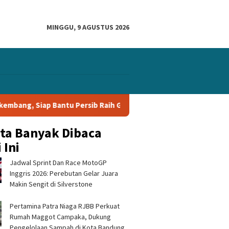
MINGGU, 9 AGUSTUS 2026
sib Raih Gelar Piala Presiden 2026
Igor Tolic Bangga PER
ita Banyak Dibaca
 Ini
Jadwal Sprint Dan Race MotoGP
Inggris 2026: Perebutan Gelar Juara
Makin Sengit di Silverstone
Pertamina Patra Niaga RJBB Perkuat
Rumah Maggot Campaka, Dukung
Pengelolaan Sampah di Kota Bandung