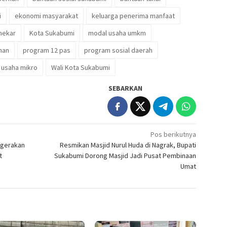
i
ekonomi masyarakat
keluarga penerima manfaat
mekar
Kota Sukabumi
modal usaha umkm
nan
program 12 pas
program sosial daerah
usaha mikro
Wali Kota Sukabumi
SEBARKAN
Pos berikutnya
rgerakan
Resmikan Masjid Nurul Huda di Nagrak, Bupati
t
Sukabumi Dorong Masjid Jadi Pusat Pembinaan
Umat