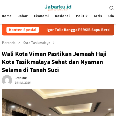
Loncat
Menu
ke
Mobile
konten
Home
Jabar
Ekonomi
Nasional
Politik
Artis
Ola
den 2026
Konten Spesial
Igor Tolic Bangga PERSIB Sapu Bersih Grup A Pi
Beranda
Kota Tasikmalaya
Wali Kota Viman Pastikan Jemaah Haji
Kota Tasikmalaya Sehat dan Nyaman
Selama di Tanah Suci
Redaktur
19 Mei, 2026