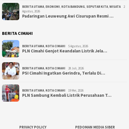
BERITA UTAMA
,
EKONOMI
,
KOTA BANDUNG
,
SEPUTAR KITA
,
WISATA
2
Agustus, 2026
Padaringan Leuweung Awi Cisurupan Resmi …
BERITA CIMAHI
BERITA UTAMA
,
KOTA CIMAHI
5 Agustus, 2026
PLN Cimahi Genjot Keandalan Listrik Jela…
BERITA UTAMA
,
KOTA CIMAHI
28 Juli, 2026
PSI Cimahi Ingatkan Gerindra, Terlalu Di…
BERITA UTAMA
,
KOTA CIMAHI
19 Mei, 2026
PLN Sambung Kembali Listrik Perusahaan T…
PRIVACY POLICY
PEDOMAN MEDIA SIBER