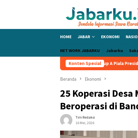
Loncat
ke
konten
HOME
JABAR
EKONOMI
NASIO
NET WORK JABARKU
Jabarku
Suk
lic Bangga PERSIB Sapu Bersih Grup A Piala Presiden 2026, Tiga 
Konten Spesial
Beranda
Ekonomi
25 Koperasi Desa 
Beroperasi di Ban
Tim Redaksi
16 Mei, 2026