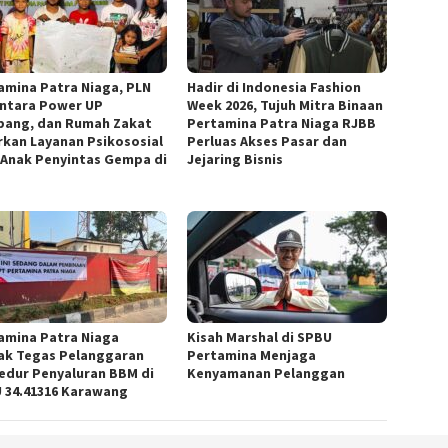
amina Patra Niaga, PLN
Hadir di Indonesia Fashion
ntara Power UP
Week 2026, Tujuh Mitra Binaan
ang, dan Rumah Zakat
Pertamina Patra Niaga RJBB
rkan Layanan Psikososial
Perluas Akses Pasar dan
 Anak Penyintas Gempa di
Jejaring Bisnis
amina Patra Niaga
Kisah Marshal di SPBU
ak Tegas Pelanggaran
Pertamina Menjaga
edur Penyaluran BBM di
Kenyamanan Pelanggan
 34.41316 Karawang