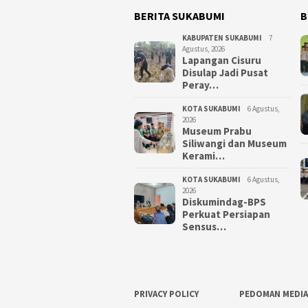
BERITA SUKABUMI
B
KABUPATEN SUKABUMI
7
Agustus, 2026
Lapangan Cisuru
Disulap Jadi Pusat
Peray…
KOTA SUKABUMI
6 Agustus,
2026
Museum Prabu
Siliwangi dan Museum
Kerami…
KOTA SUKABUMI
6 Agustus,
2026
Diskumindag-BPS
Perkuat Persiapan
Sensus…
PRIVACY POLICY
PEDOMAN MEDIA