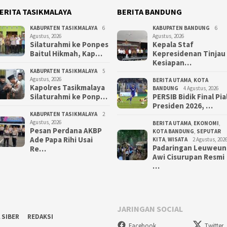
ERITA TASIKMALAYA
BERITA BANDUNG
KABUPATEN TASIKMALAYA
6
KABUPATEN BANDUNG
6
Agustus, 2026
Agustus, 2026
Silaturahmi ke Ponpes
Kepala Staf
Baitul Hikmah, Kap…
Kepresidenan Tinjau
Kesiapan…
KABUPATEN TASIKMALAYA
5
Agustus, 2026
BERITA UTAMA
,
KOTA
Kapolres Tasikmalaya
BANDUNG
4 Agustus, 2026
Silaturahmi ke Ponp…
PERSIB Bidik Final Pia
Presiden 2026, …
KABUPATEN TASIKMALAYA
2
Agustus, 2026
BERITA UTAMA
,
EKONOMI
,
Pesan Perdana AKBP
KOTA BANDUNG
,
SEPUTAR
Ade Papa Rihi Usai
KITA
,
WISATA
2 Agustus, 202
Padaringan Leuweun
Re…
Awi Cisurupan Resmi
…
JARINGAN SOCIAL
 SIBER
REDAKSI
Facebook
Twitter