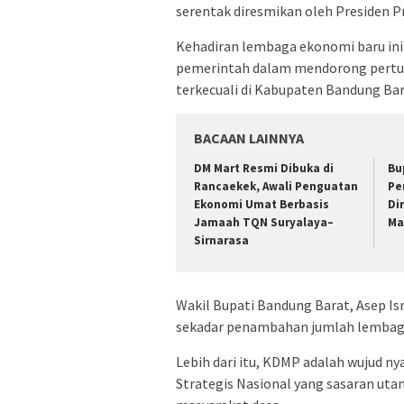
serentak diresmikan oleh Presiden P
Kehadiran lembaga ekonomi baru ini
pemerintah dalam mendorong pertum
terkecuali di Kabupaten Bandung Bar
BACAAN LAINNYA
DM Mart Resmi Dibuka di
Bu
Rancaekek, Awali Penguatan
Pe
Ekonomi Umat Berbasis
Di
Jamaah TQN Suryalaya–
Ma
Sirnarasa
Wakil Bupati Bandung Barat, Asep I
sekadar penambahan jumlah lembag
Lebih dari itu, KDMP adalah wujud 
Strategis Nasional yang sasaran ut