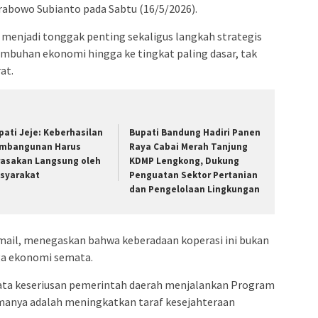
rabowo Subianto pada Sabtu (16/5/2026).
 menjadi tonggak penting sekaligus langkah strategis
buhan ekonomi hingga ke tingkat paling dasar, tak
at.
pati Jeje: Keberhasilan
Bupati Bandung Hadiri Panen
mbangunan Harus
Raya Cabai Merah Tanjung
rasakan Langsung oleh
KDMP Lengkong, Dukung
syarakat
Penguatan Sektor Pertanian
dan Pengelolaan Lingkungan
smail, menegaskan bahwa keberadaan koperasi ini bukan
a ekonomi semata.
nyata keseriusan pemerintah daerah menjalankan Program
amanya adalah meningkatkan taraf kesejahteraan