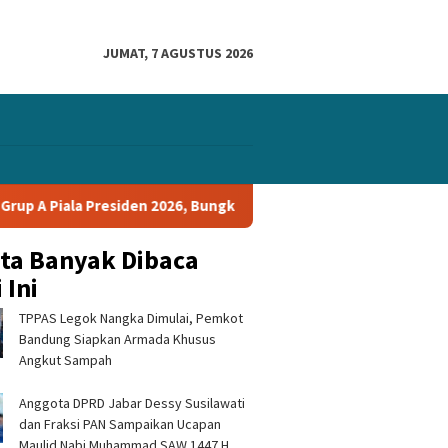
JUMAT, 7 AGUSTUS 2026
esiden 2026, Bungkam Tampines Rovers 1-0 dan Lolos ke Semifinal
ita Banyak Dibaca
 Ini
TPPAS Legok Nangka Dimulai, Pemkot
Bandung Siapkan Armada Khusus
Angkut Sampah
Anggota DPRD Jabar Dessy Susilawati
dan Fraksi PAN Sampaikan Ucapan
Maulid Nabi Muhammad SAW 1447 H