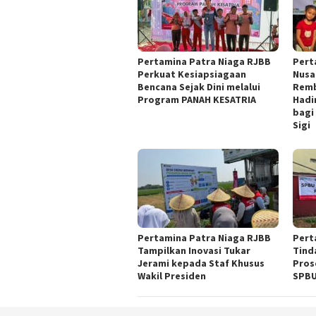
Pertamina Patra Niaga RJBB
Pert
Perkuat Kesiapsiagaan
Nusa
Bencana Sejak Dini melalui
Remb
Program PANAH KESATRIA
Hadi
bagi
Sigi
Pertamina Patra Niaga RJBB
Pert
Tampilkan Inovasi Tukar
Tind
Jerami kepada Staf Khusus
Pros
Wakil Presiden
SPBU