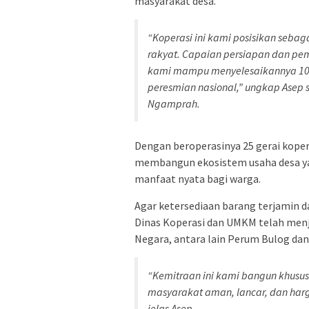
masyarakat desa.
“Koperasi ini kami posisikan seba
rakyat. Capaian persiapan dan p
kami mampu menyelesaikannya 100
peresmian nasional,” ungkap Asep 
Ngamprah.
Dengan beroperasinya 25 gerai kope
membangun ekosistem usaha desa ya
manfaat nyata bagi warga.
Agar ketersediaan barang terjamin 
Dinas Koperasi dan UMKM telah menja
Negara, antara lain Perum Bulog da
“Kemitraan ini kami bangun khusu
masyarakat aman, lancar, dan har
jelas Asep.