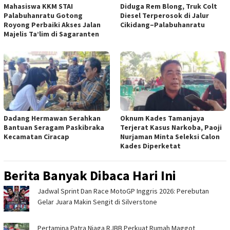
Mahasiswa KKM STAI
Diduga Rem Blong, Truk Colt
Palabuhanratu Gotong
Diesel Terperosok di Jalur
Royong Perbaiki Akses Jalan
Cikidang–Palabuhanratu
Majelis Ta’lim di Sagaranten
Dadang Hermawan Serahkan
Oknum Kades Tamanjaya
Bantuan Seragam Paskibraka
Terjerat Kasus Narkoba, Paoji
Kecamatan Ciracap
Nurjaman Minta Seleksi Calon
Kades Diperketat
Berita Banyak Dibaca Hari Ini
Jadwal Sprint Dan Race MotoGP Inggris 2026: Perebutan
Gelar Juara Makin Sengit di Silverstone
Pertamina Patra Niaga RJBB Perkuat Rumah Maggot