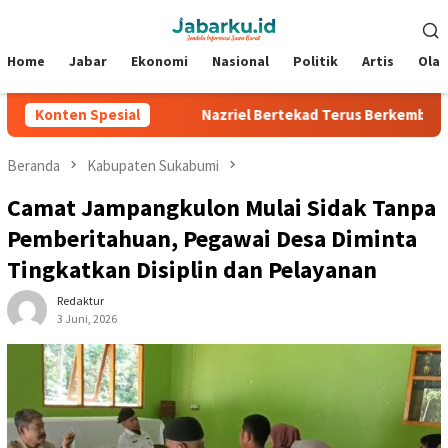
Loncat
Menu
ke
Mobile
konten
Home
Jabar
Ekonomi
Nasional
Politik
Artis
Ola
 Silverstone
Konten Spesial
Nazriel Bertekad Terus Berkembang, Siap Ban
Beranda
Kabupaten Sukabumi
Camat Jampangkulon Mulai Sidak Tanpa
Pemberitahuan, Pegawai Desa Diminta
Tingkatkan Disiplin dan Pelayanan
Redaktur
3 Juni, 2026