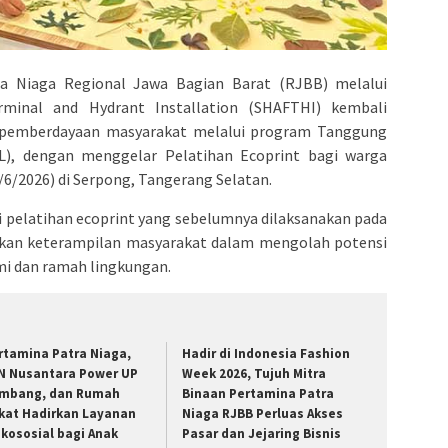
 Niaga Regional Jawa Bagian Barat (RJBB) melalui
rminal and Hydrant Installation (SHAFTHI) kembali
pemberdayaan masyarakat melalui program Tanggung
L), dengan menggelar Pelatihan Ecoprint bagi warga
/6/2026) di Serpong, Tangerang Selatan.
i pelatihan ecoprint yang sebelumnya dilaksanakan pada
tkan keterampilan masyarakat dalam mengolah potensi
mi dan ramah lingkungan.
rtamina Patra Niaga,
Hadir di Indonesia Fashion
N Nusantara Power UP
Week 2026, Tujuh Mitra
mbang, dan Rumah
Binaan Pertamina Patra
kat Hadirkan Layanan
Niaga RJBB Perluas Akses
ikososial bagi Anak
Pasar dan Jejaring Bisnis