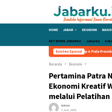
Loncat
ke
konten
HOME
JABAR
EKONOMI
NASIO
NET WORK JABARKU
Jabarku
Suk
ic Bangga PERSIB Sapu Bersih Grup A Piala Presiden 2026, Tiga L
Konten Spesial
Beranda
Ekonomi
Pertamina Patra 
Ekonomi Kreatif 
melalui Pelatihan
Admin
3 Juni, 2026