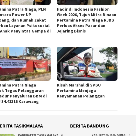
amina Patra Niaga, PLN
Hadir di Indonesia Fashion
ntara Power UP
Week 2026, Tujuh Mitra Binaan
ang, dan Rumah Zakat
Pertamina Patra Niaga RJBB
rkan Layanan Psikososial
Perluas Akses Pasar dan
 Anak Penyintas Gempa di
Jejaring Bisnis
amina Patra Niaga
Kisah Marshal di SPBU
ak Tegas Pelanggaran
Pertamina Menjaga
edur Penyaluran BBM di
Kenyamanan Pelanggan
 34.41316 Karawang
ERITA TASIKMALAYA
BERITA BANDUNG
KABUPATEN TASIKMALAYA
6
KABUPATEN BANDUNG
6