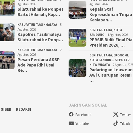
Agustus, 2026
Agustus, 2026
Silaturahmi ke Ponpes
Kepala Staf
Baitul Hikmah, Kap…
Kepresidenan Tinjau
Kesiapan…
KABUPATEN TASIKMALAYA
5
Agustus, 2026
BERITA UTAMA
,
KOTA
Kapolres Tasikmalaya
BANDUNG
4 Agustus, 2026
Silaturahmi ke Ponp…
PERSIB Bidik Final Pia
Presiden 2026, …
KABUPATEN TASIKMALAYA
2
Agustus, 2026
BERITA UTAMA
,
EKONOMI
,
Pesan Perdana AKBP
KOTA BANDUNG
,
SEPUTAR
Ade Papa Rihi Usai
KITA
,
WISATA
2 Agustus, 202
Padaringan Leuweun
Re…
Awi Cisurupan Resmi
…
JARINGAN SOCIAL
 SIBER
REDAKSI
Facebook
Twitter
Youtube
Tiktok