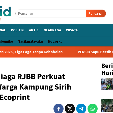
Pencarian
NAL
POLITIK
ARTIS
OLAHRAGA
WISATA
abumiku
Tasikmalayaku
Bogorku
aga Tanpa Kebobolan
PERSIB Sapu Bersih Grup A Piala Pre
Ber
Hari
Niaga RJBB Perkuat
Warga Kampung Sirih
 Ecoprint