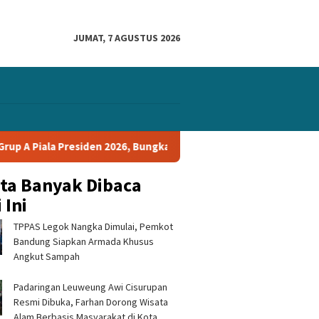
JUMAT, 7 AGUSTUS 2026
siden 2026, Bungkam Tampines Rovers 1-0 dan Lolos ke Semifinal
ita Banyak Dibaca
 Ini
TPPAS Legok Nangka Dimulai, Pemkot
Bandung Siapkan Armada Khusus
Angkut Sampah
Padaringan Leuweung Awi Cisurupan
Resmi Dibuka, Farhan Dorong Wisata
Alam Berbasis Masyarakat di Kota