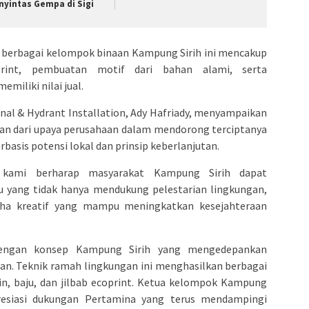
nyintas Gempa di Sigi
ri berbagai kelompok binaan Kampung Sirih ini mencakup
print, pembuatan motif dari bahan alami, serta
miliki nilai jual.
al & Hydrant Installation, Ady Hafriady, menyampaikan
ian dari upaya perusahaan dalam mendorong terciptanya
asis potensi lokal dan prinsip keberlanjutan.
i, kami berharap masyarakat Kampung Sirih dapat
yang tidak hanya mendukung pelestarian lingkungan,
ha kreatif yang mampu meningkatkan kesejahteraan
n dengan konsep Kampung Sirih yang mengedepankan
an. Teknik ramah lingkungan ini menghasilkan berbagai
ain, baju, dan jilbab ecoprint. Ketua kelompok Kampung
resiasi dukungan Pertamina yang terus mendampingi