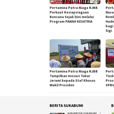
Pertamina Patra Niaga RJBB
Pert
Perkuat Kesiapsiagaan
Nusa
Bencana Sejak Dini melalui
Remb
Program PANAH KESATRIA
Hadi
bagi
Sigi
Pertamina Patra Niaga RJBB
Pert
Tampilkan Inovasi Tukar
Tind
Jerami kepada Staf Khusus
Pros
Wakil Presiden
SPBU
BERITA SUKABUMI
B
KABUPATEN SUKABUMI
7