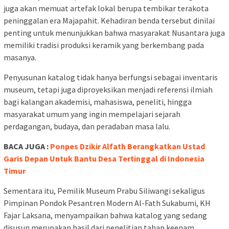
juga akan memuat artefak lokal berupa tembikar terakota
peninggalan era Majapahit. Kehadiran benda tersebut dinilai
penting untuk menunjukkan bahwa masyarakat Nusantara juga
memiliki tradisi produksi keramik yang berkembang pada
masanya.
Penyusunan katalog tidak hanya berfungsi sebagai inventaris
museum, tetapi juga diproyeksikan menjadi referensi ilmiah
bagi kalangan akademisi, mahasiswa, peneliti, hingga
masyarakat umum yang ingin mempelajari sejarah
perdagangan, budaya, dan peradaban masa lalu.
BACA JUGA :
Ponpes Dzikir Alfath Berangkatkan Ustad
Garis Depan Untuk Bantu Desa Tertinggal di Indonesia
Timur
Sementara itu, Pemilik Museum Prabu Siliwangi sekaligus
Pimpinan Pondok Pesantren Modern Al-Fath Sukabumi, KH
Fajar Laksana, menyampaikan bahwa katalog yang sedang
disusun merupakan hasil dari penelitian tahap keenam