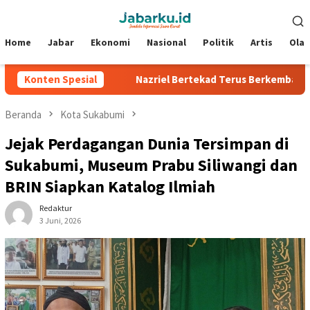
Loncat
Menu
ke
Mobile
konten
Home
Jabar
Ekonomi
Nasional
Politik
Artis
Ola
lverstone
Konten Spesial
Nazriel Bertekad Terus Berkembang, Siap Bantu
Beranda
Kota Sukabumi
Jejak Perdagangan Dunia Tersimpan di
Sukabumi, Museum Prabu Siliwangi dan
BRIN Siapkan Katalog Ilmiah
Redaktur
3 Juni, 2026