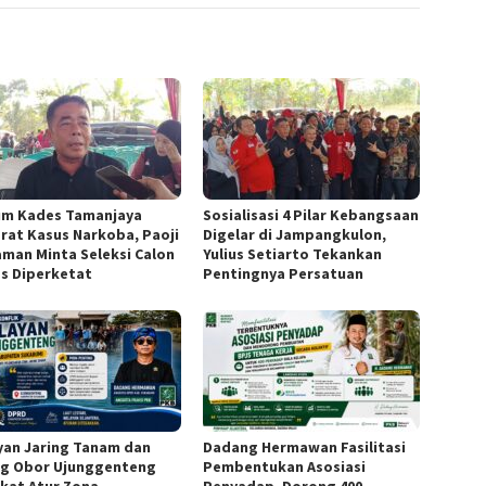
m Kades Tamanjaya
Sosialisasi 4 Pilar Kebangsaan
erat Kasus Narkoba, Paoji
Digelar di Jampangkulon,
aman Minta Seleksi Calon
Yulius Setiarto Tekankan
s Diperketat
Pentingnya Persatuan
yan Jaring Tanam dan
Dadang Hermawan Fasilitasi
ng Obor Ujunggenteng
Pembentukan Asosiasi