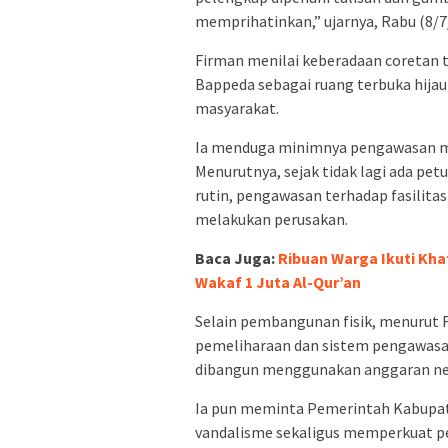
memprihatinkan,” ujarnya, Rabu (8/7
Firman menilai keberadaan coretan 
Bappeda sebagai ruang terbuka hij
masyarakat.
Ia menduga minimnya pengawasan men
Menurutnya, sejak tidak lagi ada pe
rutin, pengawasan terhadap fasilitas 
melakukan perusakan.
Baca Juga:
Ribuan Warga Ikuti Kh
Wakaf 1 Juta Al-Qur’an
Selain pembangunan fisik, menurut 
pemeliharaan dan sistem pengawasan
dibangun menggunakan anggaran neg
Ia pun meminta Pemerintah Kabupat
vandalisme sekaligus memperkuat pe