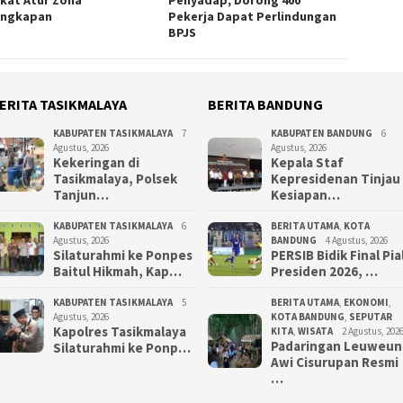
kat Atur Zona
Penyadap, Dorong 400
angkapan
Pekerja Dapat Perlindungan
BPJS
ERITA TASIKMALAYA
BERITA BANDUNG
KABUPATEN TASIKMALAYA
7
KABUPATEN BANDUNG
6
Agustus, 2026
Agustus, 2026
Kekeringan di
Kepala Staf
Tasikmalaya, Polsek
Kepresidenan Tinjau
Tanjun…
Kesiapan…
KABUPATEN TASIKMALAYA
6
BERITA UTAMA
,
KOTA
Agustus, 2026
BANDUNG
4 Agustus, 2026
Silaturahmi ke Ponpes
PERSIB Bidik Final Pia
Baitul Hikmah, Kap…
Presiden 2026, …
KABUPATEN TASIKMALAYA
5
BERITA UTAMA
,
EKONOMI
,
Agustus, 2026
KOTA BANDUNG
,
SEPUTAR
Kapolres Tasikmalaya
KITA
,
WISATA
2 Agustus, 202
Padaringan Leuweun
Silaturahmi ke Ponp…
Awi Cisurupan Resmi
…