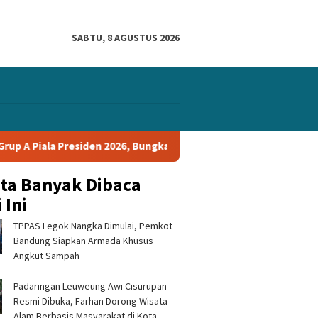
SABTU, 8 AGUSTUS 2026
iden 2026, Bungkam Tampines Rovers 1-0 dan Lolos ke Semifinal
ita Banyak Dibaca
 Ini
TPPAS Legok Nangka Dimulai, Pemkot
Bandung Siapkan Armada Khusus
Angkut Sampah
Padaringan Leuweung Awi Cisurupan
Resmi Dibuka, Farhan Dorong Wisata
Alam Berbasis Masyarakat di Kota