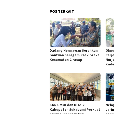
POS TERKAIT
Dadang Hermawan Serahkan
Oknu
Bantuan Seragam Paskibraka
Terj
Kecamatan Ciracap
Nurj
Kade
KKN UMMI dan Disdik
Nela
Kabupaten Sukabumi Perkuat
Jari