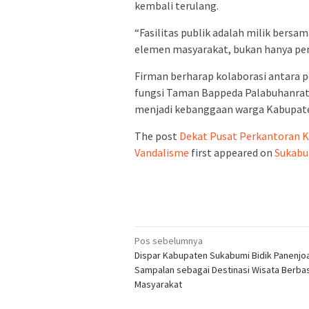
kembali terulang.
“Fasilitas publik adalah milik bers
elemen masyarakat, bukan hanya pem
Firman berharap kolaborasi antara
fungsi Taman Bappeda Palabuhanratu
menjadi kebanggaan warga Kabupat
The post
Dekat Pusat Perkantoran 
Vandalisme
first appeared on
Sukabu
Navigasi
Pos sebelumnya
Dispar Kabupaten Sukabumi Bidik Panenjo
pos
Sampalan sebagai Destinasi Wisata Berba
Masyarakat