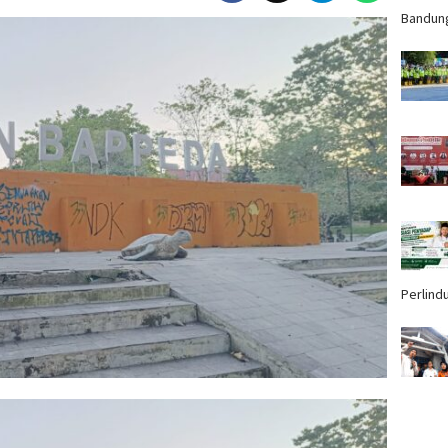
Bandun
Perlind