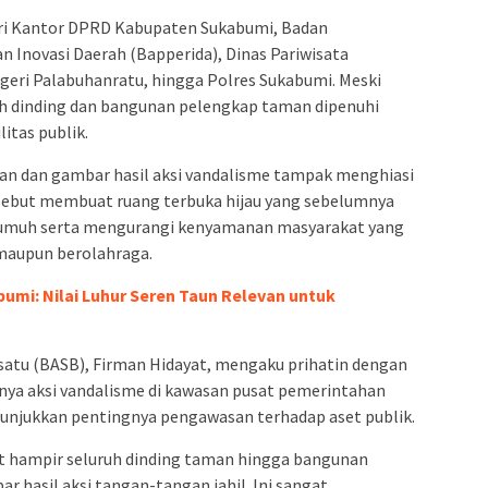
ari Kantor DPRD Kabupaten Sukabumi, Badan
 Inovasi Daerah (Bapperida), Dinas Pariwisata
eri Palabuhanratu, hingga Polres Sukabumi. Meski
lah dinding dan bangunan pelengkap taman dipenuhi
itas publik.
isan dan gambar hasil aksi vandalisme tampak menghiasi
rsebut membuat ruang terbuka hijau yang sebelumnya
at kumuh serta mengurangi kenyamanan masyarakat yang
maupun berolahraga.
umi: Nilai Luhur Seren Taun Relevan untuk
satu (BASB), Firman Hidayat, mengaku prihatin dengan
nya aksi vandalisme di kawasan pusat pemerintahan
nunjukkan pentingnya pengawasan terhadap aset publik.
at hampir seluruh dinding taman hingga bangunan
r hasil aksi tangan-tangan jahil. Ini sangat