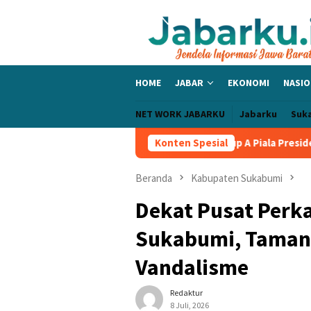
Loncat
ke
konten
HOME
JABAR
EKONOMI
NASIO
NET WORK JABARKU
Jabarku
Suk
c Bangga PERSIB Sapu Bersih Grup A Piala Presiden 2026, Tiga La
Konten Spesial
Beranda
Kabupaten Sukabumi
Dekat Pusat Perk
Sukabumi, Taman
Vandalisme
Redaktur
8 Juli, 2026