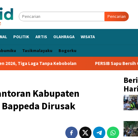
Pencarian
NAL
POLITIK
ARTIS
OLAHRAGA
WISATA
abumiku
Tasikmalayaku
Bogorku
ga Tanpa Kebobolan
PERSIB Sapu Bersih Grup A Piala Pres
Ber
Hari
antoran Kabupaten
 Bappeda Dirusak