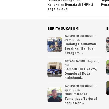
Edukasi Pencegahan
Sepa
Kenakalan Remaja di SMPN 2
Pen
Tegalbuleud
BERITA SUKABUMI
B
KABUPATEN SUKABUMI
8
Agustus, 2026
Dadang Hermawan
Serahkan Bantuan
Seragam…
KOTA SUKABUMI
8 Agustus,
2026
Sambut HUT ke-25,
Demokrat Kota
Sukabumi…
KABUPATEN SUKABUMI
7
Agustus, 2026
Oknum Kades
Tamanjaya Terjerat
Kasus Nar…