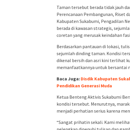
Taman tersebut berada tidak jauh d
Perencanaan Pembangunan, Riset dan
Kabupaten Sukabumi, Pengadilan Neg
berada di kawasan strategis, sejum
coretan yang merusak keindahan fasil
Berdasarkan pantauan di lokasi, tul
sejumlah dinding taman. Kondisi te
dikenal bersih dan asri kini terlih
memanfaatkannya untuk bersantai 
Baca Juga:
Disdik Kabupaten Sukab
Pendidikan Generasi Muda
Ketua Benteng Aktivis Sukabumi Ber
kondisi tersebut. Menurutnya, marak
menjadi perhatian serius karena me
“Sangat prihatin sekali. Kami melih
pelengkap dipenuhi tulisan dan gamba