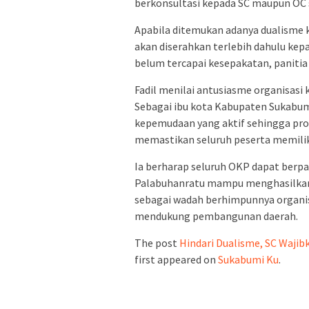
berkonsultasi kepada SC maupun OC 
Apabila ditemukan adanya dualisme 
akan diserahkan terlebih dahulu kep
belum tercapai kesepakatan, panitia
Fadil menilai antusiasme organisasi
Sebagai ibu kota Kabupaten Sukabum
kepemudaan yang aktif sehingga pros
memastikan seluruh peserta memili
Ia berharap seluruh OKP dapat berpa
Palabuhanratu mampu menghasilkan 
sebagai wadah berhimpunnya organi
mendukung pembangunan daerah.
The post
Hindari Dualisme, SC Waji
first appeared on
Sukabumi Ku
.