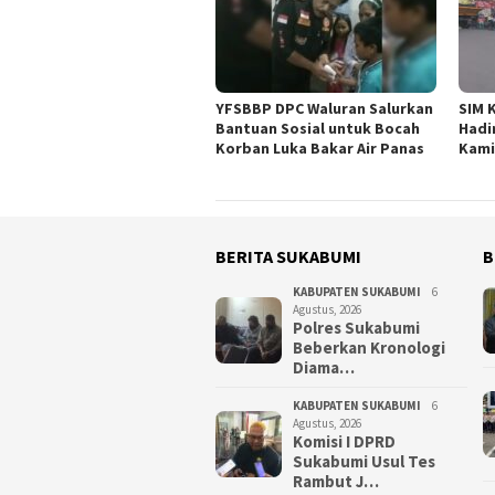
YFSBBP DPC Waluran Salurkan
SIM 
Bantuan Sosial untuk Bocah
Hadi
Korban Luka Bakar Air Panas
Kami
BERITA SUKABUMI
B
KABUPATEN SUKABUMI
6
Agustus, 2026
Polres Sukabumi
Beberkan Kronologi
Diama…
KABUPATEN SUKABUMI
6
Agustus, 2026
Komisi I DPRD
Sukabumi Usul Tes
Rambut J…