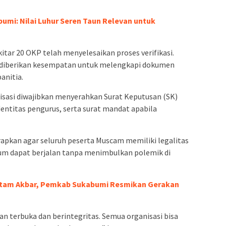
umi: Nilai Luhur Seren Taun Relevan untuk
kitar 20 OKP telah menyelesaikan proses verifikasi.
h diberikan kesempatan untuk melengkapi dokumen
anitia.
anisasi diwajibkan menyerahkan Surat Keputusan (SK)
dentitas pengurus, serta surat mandat apabila
rapkan agar seluruh peserta Muscam memiliki legalitas
rum dapat berjalan tanpa menimbulkan polemik di
atam Akbar, Pemkab Sukabumi Resmikan Gerakan
an terbuka dan berintegritas. Semua organisasi bisa