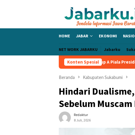
Loncat
ke
konten
HOME
JABAR
EKONOMI
NASIO
NET WORK JABARKU
Jabarku
Suk
Bangga PERSIB Sapu Bersih Grup A Piala Presiden 2026, Tiga Laga
Konten Spesial
Beranda
Kabupaten Sukabumi
Hindari Dualisme,
Sebelum Muscam 
Redaktur
8 Juli, 2026