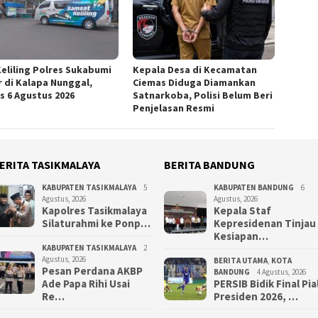
Keliling Polres Sukabumi
Kepala Desa di Kecamatan
r di Kalapa Nunggal,
Ciemas Diduga Diamankan
s 6 Agustus 2026
Satnarkoba, Polisi Belum Beri
Penjelasan Resmi
ERITA TASIKMALAYA
BERITA BANDUNG
KABUPATEN TASIKMALAYA
5
KABUPATEN BANDUNG
6
Agustus, 2026
Agustus, 2026
Kapolres Tasikmalaya
Kepala Staf
Silaturahmi ke Ponp…
Kepresidenan Tinjau
Kesiapan…
KABUPATEN TASIKMALAYA
2
Agustus, 2026
BERITA UTAMA
,
KOTA
Pesan Perdana AKBP
BANDUNG
4 Agustus, 2026
Ade Papa Rihi Usai
PERSIB Bidik Final Pia
Re…
Presiden 2026, …