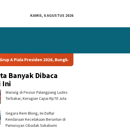
KAMIS, 6 AGUSTUS 2026
n 2026, Bungkam Tampines Rovers 1-0 dan Lolos ke Semifinal
ita Banyak Dibaca
 Ini
Warung di Pesisir Palangpang Ludes
Terbakar, Kerugian Capai Rp70 Juta
Gegara Rem Blong, Ini Daftar
Kendaraan Kecelakaan Beruntun di
Pamuruyan Cibadak Sukabumi