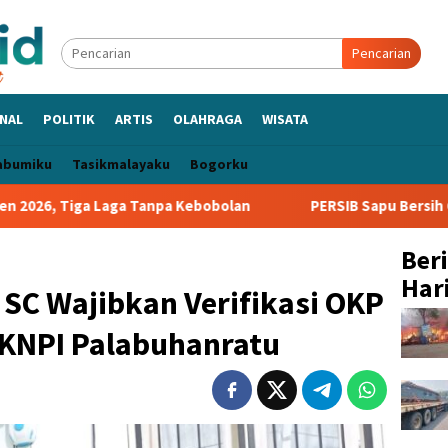
Pencarian
NAL
POLITIK
ARTIS
OLAHRAGA
WISATA
abumiku
Tasikmalayaku
Bogorku
 Tanpa Kebobolan
PERSIB Sapu Bersih Grup A Piala Preside
Ber
Hari
 SC Wajibkan Verifikasi OKP
KNPI Palabuhanratu