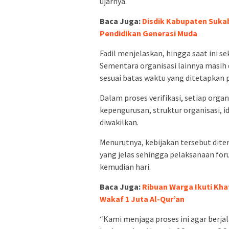
ujarnya.
Baca Juga:
Disdik Kabupaten Sukab
Pendidikan Generasi Muda
Fadil menjelaskan, hingga saat ini se
Sementara organisasi lainnya masi
sesuai batas waktu yang ditetapkan p
Dalam proses verifikasi, setiap org
kepengurusan, struktur organisasi, i
diwakilkan.
Menurutnya, kebijakan tersebut dite
yang jelas sehingga pelaksanaan fo
kemudian hari.
Baca Juga:
Ribuan Warga Ikuti Kh
Wakaf 1 Juta Al-Qur’an
“Kami menjaga proses ini agar berjal