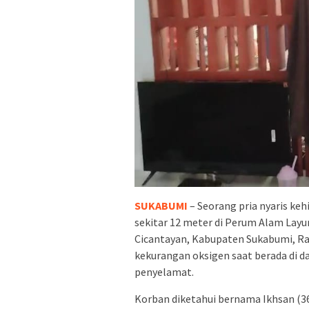
SUKABUMI
– Seorang pria nyaris ke
sekitar 12 meter di Perum Alam Layu
Cicantayan, Kabupaten Sukabumi, Ra
kekurangan oksigen saat berada di d
penyelamat.
Korban diketahui bernama Ikhsan (36