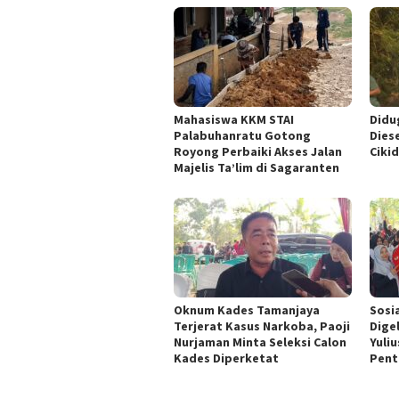
Mahasiswa KKM STAI
Didu
Palabuhanratu Gotong
Dies
Royong Perbaiki Akses Jalan
Ciki
Majelis Ta’lim di Sagaranten
Oknum Kades Tamanjaya
Sosi
Terjerat Kasus Narkoba, Paoji
Dige
Nurjaman Minta Seleksi Calon
Yuli
Kades Diperketat
Pent