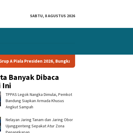
SABTU, 8 AGUSTUS 2026
esiden 2026, Bungkam Tampines Rovers 1-0 dan Lolos ke Semifinal
ita Banyak Dibaca
 Ini
TPPAS Legok Nangka Dimulai, Pemkot
Bandung Siapkan Armada Khusus
Angkut Sampah
Nelayan Jaring Tanam dan Jaring Obor
Ujunggenteng Sepakat Atur Zona
Penangkapan