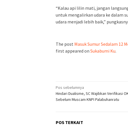
“Kalau api lilin mati, jangan langs
untuk mengalirkan udara ke dalam sum
udara menjadi lebih baik,” pungkasny
The post
Masuk Sumur Sedalam 12 Me
first appeared on
Sukabumi Ku
.
Navigasi
Pos sebelumnya
Hindari Dualisme, SC Wajibkan Verifikasi O
pos
Sebelum Muscam KNPI Palabuhanratu
POS TERKAIT