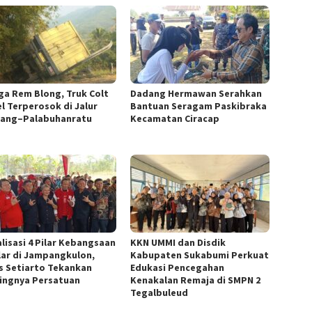
ga Rem Blong, Truk Colt
Dadang Hermawan Serahkan
el Terperosok di Jalur
Bantuan Seragam Paskibraka
dang–Palabuhanratu
Kecamatan Ciracap
alisasi 4 Pilar Kebangsaan
KKN UMMI dan Disdik
lar di Jampangkulon,
Kabupaten Sukabumi Perkuat
us Setiarto Tekankan
Edukasi Pencegahan
ingnya Persatuan
Kenakalan Remaja di SMPN 2
Tegalbuleud