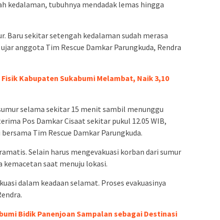
gah kedalaman, tubuhnya mendadak lemas hingga
r. Baru sekitar setengah kedalaman sudah merasa
” ujar anggota Tim Rescue Damkar Parungkuda, Rendra
 Fisik Kabupaten Sukabumi Melambat, Naik 3,10
r sumur selama sekitar 15 menit sambil menunggu
terima Pos Damkar Cisaat sekitar pukul 12.05 WIB,
i bersama Tim Rescue Damkar Parungkuda.
amatis. Selain harus mengevakuasi korban dari sumur
a kemacetan saat menuju lokasi.
akuasi dalam keadaan selamat. Proses evakuasinya
Rendra.
bumi Bidik Panenjoan Sampalan sebagai Destinasi