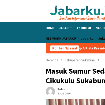
Loncat
ke
konten
HOME
JABAR
EKONOMI
NASIO
NET WORK JABARKU
Jabarku
Suk
lic Bangga PERSIB Sapu Bersih Grup A Piala Presiden 2026, Tiga 
Konten Spesial
Beranda
Kabupaten Sukabumi
Masuk Sumur Sedal
Cikukulu Sukabum
Redaktur
8 Juli, 2026