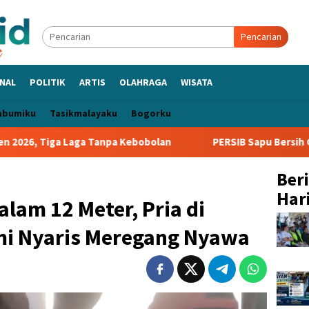
Pencarian
NAL
POLITIK
ARTIS
OLAHRAGA
WISATA
abumiku
Tasikmalayaku
Bogorku
Laga Tanpa Kebobolan
PERSIB Sapu Bersih Grup A Piala Pr
Ber
Hari
am 12 Meter, Pria di
i Nyaris Meregang Nyawa