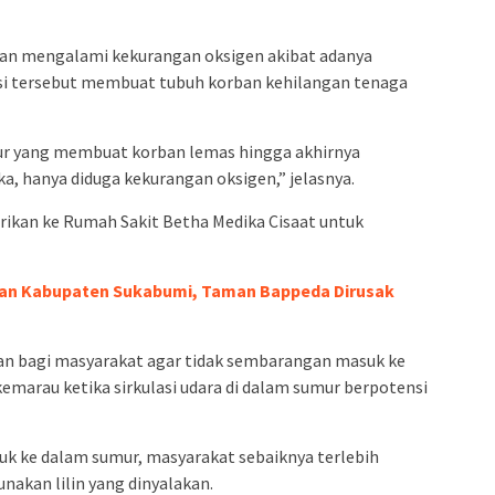
an mengalami kekurangan oksigen akibat adanya
isi tersebut membuat tubuh korban kehilangan tenaga
ur yang membuat korban lemas hingga akhirnya
a, hanya diduga kekurangan oksigen,” jelasnya.
arikan ke Rumah Sakit Betha Medika Cisaat untuk
ran Kabupaten Sukabumi, Taman Bappeda Dirusak
tan bagi masyarakat agar tidak sembarangan masuk ke
marau ketika sirkulasi udara di dalam sumur berpotensi
k ke dalam sumur, masyarakat sebaiknya terlebih
nakan lilin yang dinyalakan.