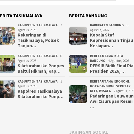
ERITA TASIKMALAYA
BERITA BANDUNG
KABUPATEN TASIKMALAYA
7
KABUPATEN BANDUNG
6
Agustus, 2026
Agustus, 2026
Kekeringan di
Kepala Staf
Tasikmalaya, Polsek
Kepresidenan Tinjau
Tanjun…
Kesiapan…
KABUPATEN TASIKMALAYA
6
BERITA UTAMA
,
KOTA
Agustus, 2026
BANDUNG
4 Agustus, 2026
Silaturahmi ke Ponpes
PERSIB Bidik Final Pia
Baitul Hikmah, Kap…
Presiden 2026, …
KABUPATEN TASIKMALAYA
5
BERITA UTAMA
,
EKONOMI
,
Agustus, 2026
KOTA BANDUNG
,
SEPUTAR
Kapolres Tasikmalaya
KITA
,
WISATA
2 Agustus, 202
Padaringan Leuweun
Silaturahmi ke Ponp…
Awi Cisurupan Resmi
…
JARINGAN SOCIAL