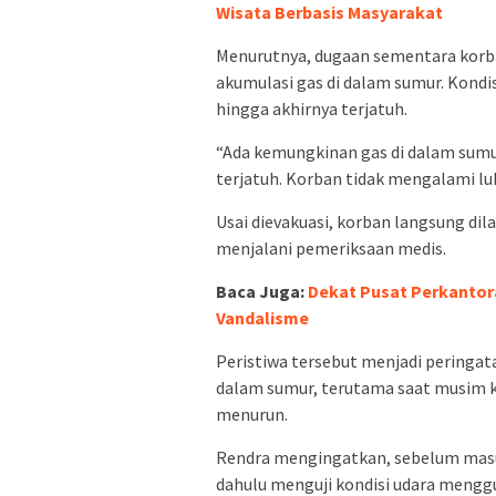
Wisata Berbasis Masyarakat
Menurutnya, dugaan sementara korb
akumulasi gas di dalam sumur. Kond
hingga akhirnya terjatuh.
“Ada kemungkinan gas di dalam sum
terjatuh. Korban tidak mengalami luk
Usai dievakuasi, korban langsung dil
menjalani pemeriksaan medis.
Baca Juga:
Dekat Pusat Perkanto
Vandalisme
Peristiwa tersebut menjadi peringa
dalam sumur, terutama saat musim ke
menurun.
Rendra mengingatkan, sebelum masu
dahulu menguji kondisi udara menggu