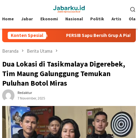
Loncat
Menu
ke
Mobile
konten
Home
Jabar
Ekonomi
Nasional
Politik
Artis
Ola
pa Kebobolan
Konten Spesial
PERSIB Sapu Bersih Grup A Piala Presiden 20
Beranda
Berita Utama
Dua Lokasi di Tasikmalaya Digerebek,
Tim Maung Galunggung Temukan
Puluhan Botol Miras
Redaktur
7 November, 2025