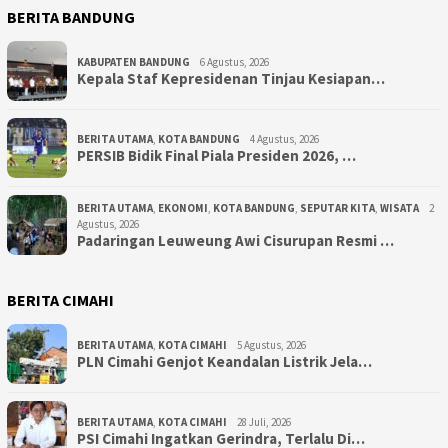
BERITA BANDUNG
KABUPATEN BANDUNG
6 Agustus, 2026
Kepala Staf Kepresidenan Tinjau Kesiapan…
BERITA UTAMA
,
KOTA BANDUNG
4 Agustus, 2026
PERSIB Bidik Final Piala Presiden 2026, …
BERITA UTAMA
,
EKONOMI
,
KOTA BANDUNG
,
SEPUTAR KITA
,
WISATA
2
Agustus, 2026
Padaringan Leuweung Awi Cisurupan Resmi …
BERITA CIMAHI
BERITA UTAMA
,
KOTA CIMAHI
5 Agustus, 2026
PLN Cimahi Genjot Keandalan Listrik Jela…
BERITA UTAMA
,
KOTA CIMAHI
28 Juli, 2026
PSI Cimahi Ingatkan Gerindra, Terlalu Di…