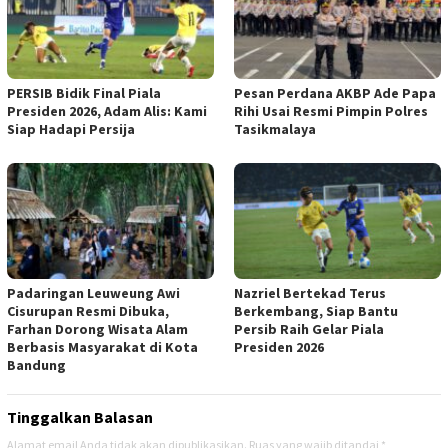
PERSIB Bidik Final Piala
Pesan Perdana AKBP Ade Papa
Presiden 2026, Adam Alis: Kami
Rihi Usai Resmi Pimpin Polres
Siap Hadapi Persija
Tasikmalaya
Padaringan Leuweung Awi
Nazriel Bertekad Terus
Cisurupan Resmi Dibuka,
Berkembang, Siap Bantu
Farhan Dorong Wisata Alam
Persib Raih Gelar Piala
Berbasis Masyarakat di Kota
Presiden 2026
Bandung
Tinggalkan Balasan
Alamat email Anda tidak akan dipublikasikan.
Ruas yang wajib ditandai
*