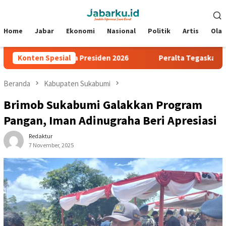
Loncat
Menu
ke
Mobile
konten
Home
Jabar
Ekonomi
Nasional
Politik
Artis
Ola
emifinal Piala Presiden 2026
Konten Spesial
Peralta Tegaskan Tak Gentar
Beranda
Kabupaten Sukabumi
Brimob Sukabumi Galakkan Program
Pangan, Iman Adinugraha Beri Apresiasi
Redaktur
7 November, 2025