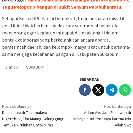
Tugu Pelopor Dibangun di Bukit Senyum Palabuhanratu
Sebagai
Ketua
DPC
Partai
Demokrat
, Iman
berharap
inisiatif
positif
ini
tidak
berhenti
pada acara
seremonial
belaka
.
Ia
mendorong
agar
kegiatan
ini
dapat
ditindaklanjuti
dalam
bentuk
kolaborasi
yang
berkelanjutan
antara
aparat
,
pemerintah
daerah
, dan
kelompok
masyarakat
untuk
bersama-
sama
menjaga
ketahanan
pangan
di
Kabupaten
Sukabumi
.
Brimob
SUKABUMI
SEBARKAN
Navigasi
Pos sebelumnya
Pos berikutnya
Dua Lokasi di Tasikmalaya
Adam Alis Jadi Pahlawan di
pos
Digerebek, Tim Maung Galunggung
Malaysia: Ini Tentunya karena Izin
Temukan Puluhan Botol Miras
Allah Swt