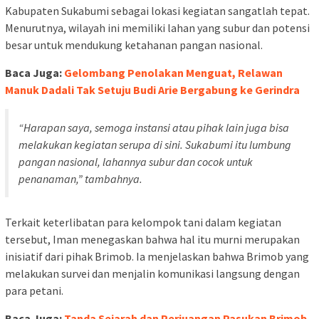
Kabupaten
Sukabumi
sebagai
lokasi
kegiatan
sangatlah
tepat
.
Menurutnya
, wilayah
ini
memiliki
lahan
yang
subur
dan
potensi
besar
untuk
mendukung
ketahanan
pangan
nasional
.
Baca Juga:
Gelombang Penolakan Menguat, Relawan
Manuk Dadali Tak Setuju Budi Arie Bergabung ke Gerindra
“Harapan
saya
,
semoga
instansi
atau
pihak
lain juga
bisa
melakukan
kegiatan
serupa
di
sini
.
Sukabumi
itu
lumbung
pangan
nasional
,
lahannya
subur
dan
cocok
untuk
penanaman
,”
tambahnya
.
Terkait
keterlibatan
para
kelompok
tani
dalam
kegiatan
tersebut
, Iman
menegaskan
bahwa
hal
itu
murni
merupakan
inisiatif
dari
pihak
Brimob
.
Ia
menjelaskan
bahwa
Brimob
yang
melakukan
survei
dan
menjalin
komunikasi
langsung
dengan
para
petani
.
Baca Juga:
Tanda Sejarah dan Perjuangan Pasukan Brimob,