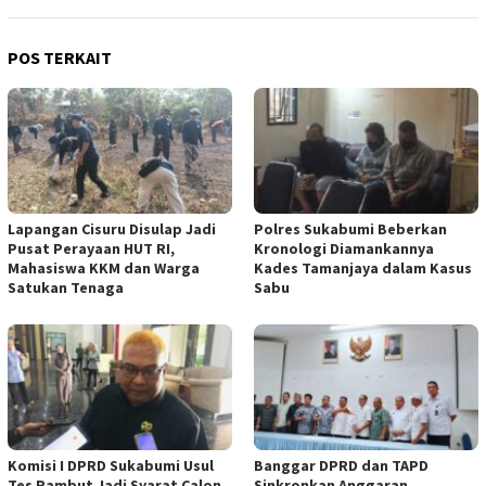
POS TERKAIT
Lapangan Cisuru Disulap Jadi
Polres Sukabumi Beberkan
Pusat Perayaan HUT RI,
Kronologi Diamankannya
Mahasiswa KKM dan Warga
Kades Tamanjaya dalam Kasus
Satukan Tenaga
Sabu
Komisi I DPRD Sukabumi Usul
Banggar DPRD dan TAPD
Tes Rambut Jadi Syarat Calon
Sinkronkan Anggaran