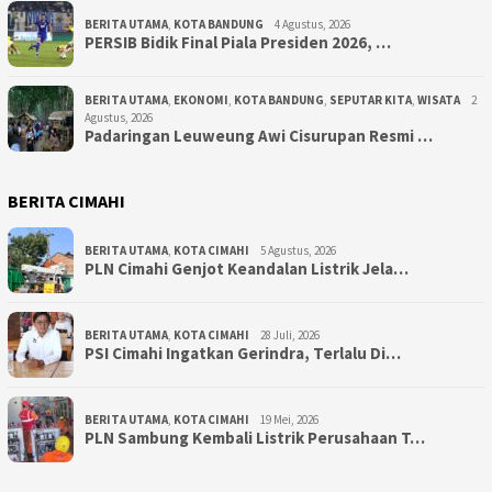
BERITA UTAMA
,
KOTA BANDUNG
4 Agustus, 2026
PERSIB Bidik Final Piala Presiden 2026, …
BERITA UTAMA
,
EKONOMI
,
KOTA BANDUNG
,
SEPUTAR KITA
,
WISATA
2
Agustus, 2026
Padaringan Leuweung Awi Cisurupan Resmi …
BERITA CIMAHI
BERITA UTAMA
,
KOTA CIMAHI
5 Agustus, 2026
PLN Cimahi Genjot Keandalan Listrik Jela…
BERITA UTAMA
,
KOTA CIMAHI
28 Juli, 2026
PSI Cimahi Ingatkan Gerindra, Terlalu Di…
BERITA UTAMA
,
KOTA CIMAHI
19 Mei, 2026
PLN Sambung Kembali Listrik Perusahaan T…