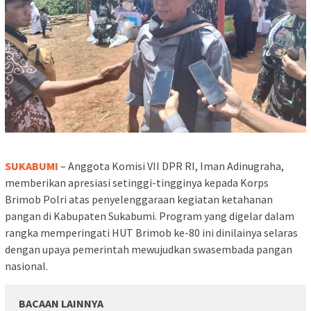
SUKABUMI
–
Anggota
Komisi
VII DPR RI, Iman Adin
ugraha
,
memberikan
apresiasi
setinggi-tingginya
kepada
Korps
Brimob
Polri
atas
penyelenggaraan
kegiatan
ketahanan
pangan
di
Kabupaten
Sukabumi
. Program yang
digelar
dalam
rangka
memperingati
HUT
Brimob
ke-80
ini
dinilainya
selaras
dengan
upaya
pemerintah
mewujudkan
swasembada
pangan
nasional
.
BACAAN LAINNYA