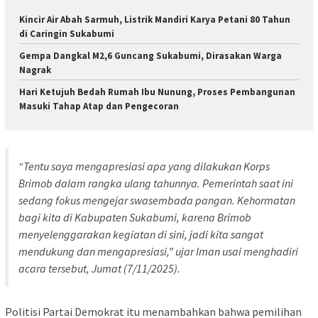
Kincir Air Abah Sarmuh, Listrik Mandiri Karya Petani 80 Tahun
di Caringin Sukabumi
Gempa Dangkal M2,6 Guncang Sukabumi, Dirasakan Warga
Nagrak
Hari Ketujuh Bedah Rumah Ibu Nunung, Proses Pembangunan
Masuki Tahap Atap dan Pengecoran
“
Tentu
saya
mengapresiasi
apa
yang
dilakukan
Korps
Brimob
dalam
rangka
ulang
tahunnya
.
Pemerintah
saat
ini
sedang
fokus
mengejar
swasembada
pangan
.
Kehormatan
bagi
kita
di
Kabupaten
Sukabumi
,
karena
Brimob
menyelenggarakan
kegiatan
di
sini
,
jadi
kita
sangat
mendukung
dan
mengapresiasi
,”
ujar
Iman
usai
menghadiri
acara
tersebut
,
Jumat
(7/11/2025).
Politisi
Partai
Demokrat
itu
menambahkan
bahwa
pemilihan