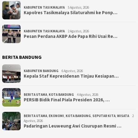
KABUPATEN TASIKMALAYA
5 Agustus, 2026
Kapolres Tasikmalaya Silaturahmi ke Ponp…
KABUPATEN TASIKMALAYA
2 Agustus, 2026
Pesan Perdana AKBP Ade Papa Rihi Usai Re…
BERITA BANDUNG
KABUPATEN BANDUNG
6 Agustus, 2026
Kepala Staf Kepresidenan Tinjau Kesiapan…
BERITA UTAMA
,
KOTA BANDUNG
4 Agustus, 2026
PERSIB Bidik Final Piala Presiden 2026, …
BERITA UTAMA
,
EKONOMI
,
KOTA BANDUNG
,
SEPUTAR KITA
,
WISATA
2
Agustus, 2026
Padaringan Leuweung Awi Cisurupan Resmi …