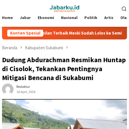
Loncat
Menu
ke
Mobile
konten
Home
Jabar
Ekonomi
Nasional
Politik
Artis
Ola
anjikan Penampilan Terbaik Meski Sudah Lolos ke Semifinal Piala 
Konten Spesial
Beranda
Kabupaten Sukabumi
Dudung Abdurachman Resmikan Huntap
di Cisolok, Tekankan Pentingnya
Mitigasi Bencana di Sukabumi
Redaktur
16 April, 2026