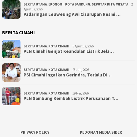
BERITA UTAMA
,
EKONOMI
,
KOTA BANDUNG
,
SEPUTAR KITA
,
WISATA
2
Agustus, 2026
Padaringan Leuweung Awi Cisurupan Resmi …
BERITA CIMAHI
BERITA UTAMA
,
KOTA CIMAHI
5 Agustus, 2026
PLN Cimahi Genjot Keandalan Listrik Jela…
BERITA UTAMA
,
KOTA CIMAHI
28 Juli, 2026
PSI Cimahi Ingatkan Gerindra, Terlalu Di…
BERITA UTAMA
,
KOTA CIMAHI
19 Mei, 2026
PLN Sambung Kembali Listrik Perusahaan T…
PRIVACY POLICY
PEDOMAN MEDIA SIBER