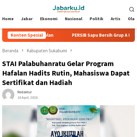
Loncat
Menu
ke
Mobile
konten
Home
Jabar
Ekonomi
Nasional
Politik
Artis
Ola
ga Tanpa Kebobolan
Konten Spesial
PERSIB Sapu Bersih Grup A Piala Presi
Beranda
Kabupaten Sukabumi
STAI Palabuhanratu Gelar Program
Hafalan Hadits Rutin, Mahasiswa Dapat
Sertifikat dan Hadiah
Redaktur
16 April, 2026