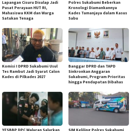
Lapangan Cisuru Disulap Jadi
Polres Sukabumi Beberkan
Pusat Perayaan HUT RI,
Kronologi Diamankannya
Mahasiswa KKM dan Warga
Kades Tamanjaya dalam Kasus
Satukan Tenaga
Sabu
Komisi I DPRD Sukabumi Usul
Banggar DPRD dan TAPD
Tes Rambut Jadi Syarat Calon
Sinkronkan Anggaran
Kades di Pilkades 2027
Sukabumi, Program Prioritas
hingga Pendapatan Dibahas
YFSBBP DPC Waluran Salurkan
SIM Keliling Polres Sukabumi