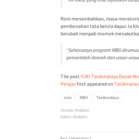
Roni menambahkan, masa moratorium
pembenahan tata kelola dapur. Ia khaw
berubah menjadi momok menakutkan
“Seharusnya program MBG dirumus
pemerintah daerah dan unsur-unsur
The post
ICMI Tasikmalaya Desak M
Pelajar
first appeared on
Tasikmalay
icmi
MBG
Tasikmalaya
Penulis: Redaksi
Editor: Redaksi
Pos sebelumnya