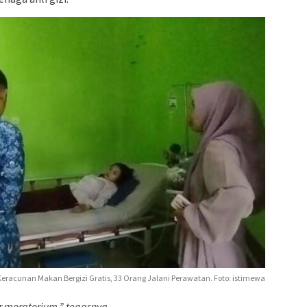
eracunan Makan Bergizi Gratis, 33 Orang Jalani Perawatan. Foto: istimewa
ar moratorium,” tegasnya.