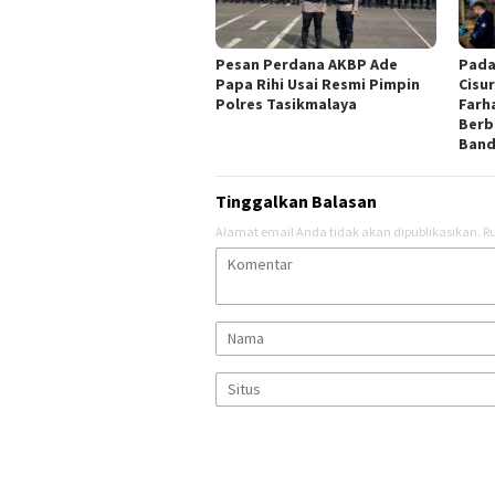
Pesan Perdana AKBP Ade
Pada
Papa Rihi Usai Resmi Pimpin
Cisu
Polres Tasikmalaya
Farh
Berb
Ban
Tinggalkan Balasan
Alamat email Anda tidak akan dipublikasikan.
Ru