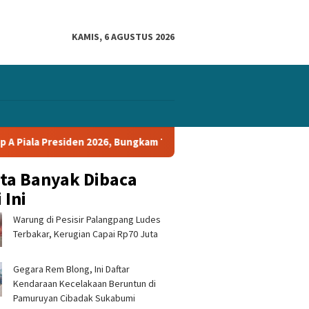
KAMIS, 6 AGUSTUS 2026
6, Bungkam Tampines Rovers 1-0 dan Lolos ke Semifinal
P
ita Banyak Dibaca
 Ini
Warung di Pesisir Palangpang Ludes
Terbakar, Kerugian Capai Rp70 Juta
Gegara Rem Blong, Ini Daftar
Kendaraan Kecelakaan Beruntun di
Pamuruyan Cibadak Sukabumi