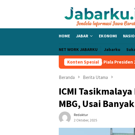
Loncat
ke
konten
HOME
JABAR
EKONOMI
NASIO
NET WORK JABARKU
Jabarku
Suk
a PERSIB Sapu Bersih Grup A Piala Presiden 2026, Tiga Laga Tanp
Konten Spesial
Beranda
Berita Utama
ICMI Tasikmalaya
MBG, Usai Banyak
Redaktur
2 Oktober, 2025