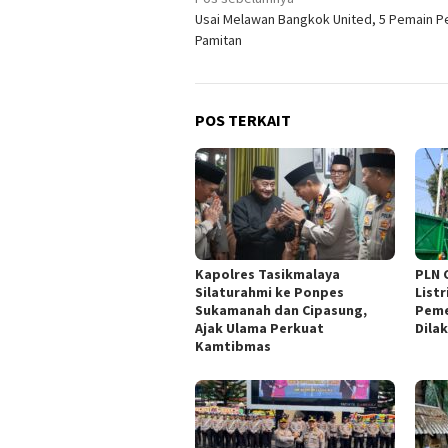
Navigasi
Usai Melawan Bangkok United, 5 Pemain P
pos
Pamitan
POS TERKAIT
Kapolres Tasikmalaya
PLN 
Silaturahmi ke Ponpes
Listr
Sukamanah dan Cipasung,
Peme
Ajak Ulama Perkuat
Dila
Kamtibmas