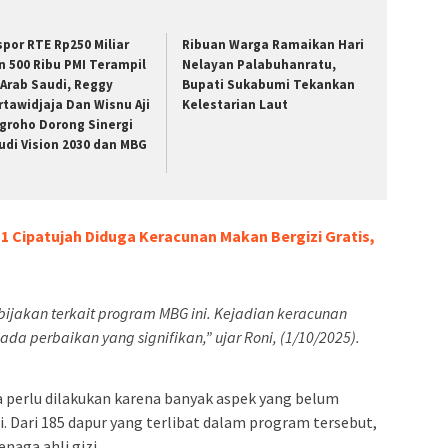
spor RTE Rp250 Miliar
Ribuan Warga Ramaikan Hari
n 500 Ribu PMI Terampil
Nelayan Palabuhanratu,
 Arab Saudi, Reggy
Bupati Sukabumi Tekankan
rtawidjaja Dan Wisnu Aji
Kelestarian Laut
groho Dorong Sinergi
udi Vision 2030 dan MBG
1 Cipatujah Diduga Keracunan Makan Bergizi Gratis,
jakan terkait program MBG ini. Kejadian keracunan
t ada perbaikan yang signifikan,” ujar Roni, (1/10/2025).
perlu dilakukan karena banyak aspek yang belum
i. Dari 185 dapur yang terlibat dalam program tersebut,
naga ahli gizi.