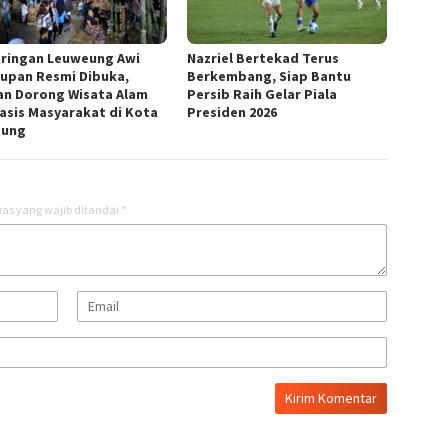
ringan Leuweung Awi
Nazriel Bertekad Terus
rupan Resmi Dibuka,
Berkembang, Siap Bantu
an Dorong Wisata Alam
Persib Raih Gelar Piala
asis Masyarakat di Kota
Presiden 2026
dung
as yang wajib ditandai
*