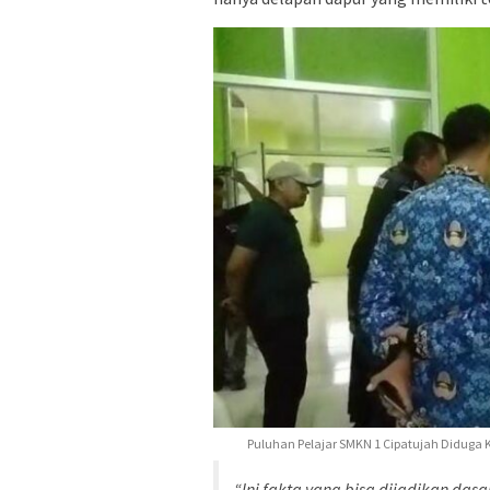
Puluhan Pelajar SMKN 1 Cipatujah Diduga K
“Ini fakta yang bisa dijadikan das