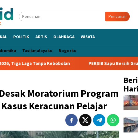
Pencarian
NAL
POLITIK
ARTIS
OLAHRAGA
WISATA
abumiku
Tasikmalayaku
Bogorku
a Kebobolan
PERSIB Sapu Bersih Grup A Piala Presiden 202
Ber
Hari
 Desak Moratorium Program
 Kasus Keracunan Pelajar