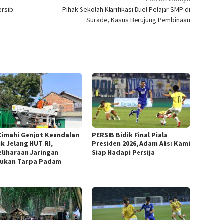
ersib
Pihak Sekolah Klarifikasi Duel Pelajar SMP di
Surade, Kasus Berujung Pembinaan
Cimahi Genjot Keandalan
PERSIB Bidik Final Piala
ik Jelang HUT RI,
Presiden 2026, Adam Alis: Kami
liharaan Jaringan
Siap Hadapi Persija
kukan Tanpa Padam