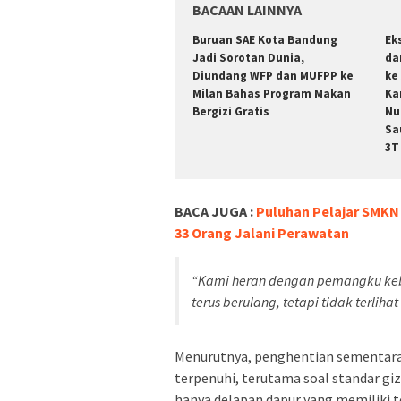
BACAAN LAINNYA
Buruan SAE Kota Bandung
Ek
Jadi Sorotan Dunia,
da
Diundang WFP dan MUFPP ke
ke
Milan Bahas Program Makan
Ka
Bergizi Gratis
Nu
Sa
3T
BACA JUGA :
Puluhan Pelajar SMKN 
33 Orang Jalani Perawatan
“Kami heran dengan pemangku kebi
terus berulang, tetapi tidak terliha
Menurutnya, penghentian sementara 
terpenuhi, terutama soal standar giz
hanya delapan dapur yang memiliki te