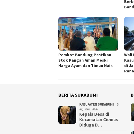
Berb
Ban
Pemkot Bandung Pastikan
Wali
Stok Pangan Aman Meski
Kasu
Harga Ayam dan Timun Naik
di J
Rana
BERITA SUKABUMI
B
KABUPATEN SUKABUMI
5
Agustus, 2026
Kepala Desa di
Kecamatan Ciemas
Diduga D…