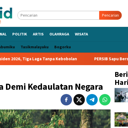
Pencarian
NAL
POLITIK
ARTIS
OLAHRAGA
WISATA
abumiku
Tasikmalayaku
Bogorku
ga Tanpa Kebobolan
PERSIB Sapu Bersih Grup A Piala Presi
Ber
Hari
a Demi Kedaulatan Negara