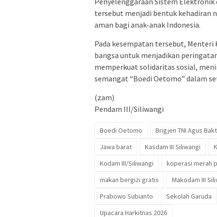
Penyelenggaraan Sistem Elektronik 
tersebut menjadi bentuk kehadiran 
aman bagi anak-anak Indonesia.
Pada kesempatan tersebut, Menteri 
bangsa untuk menjadikan peringata
memperkuat solidaritas sosial, meni
semangat “Boedi Oetomo” dalam seti
(zam)
Pendam III/Siliwangi
Boedi Oetomo
Brigjen TNI Agus Bakt
Jawa barat
Kasdam III Siliwangi
K
Kodam III/Siliwangi
koperasi merah p
makan bergizi gratis
Makodam III Sil
Prabowo Subianto
Sekolah Garuda
Upacara Harkitnas 2026