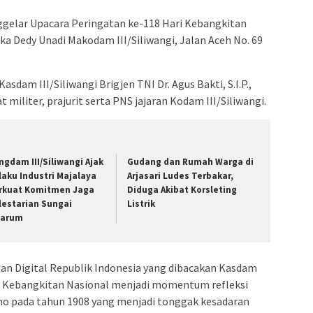
ggelar Upacara Peringatan ke-118 Hari Kebangkitan
ka Dedy Unadi Makodam III/Siliwangi, Jalan Aceh No. 69
asdam III/Siliwangi Brigjen TNI Dr. Agus Bakti, S.I.P.,
at militer, prajurit serta PNS jajaran Kodam III/Siliwangi.
ngdam III/Siliwangi Ajak
Gudang dan Rumah Warga di
laku Industri Majalaya
Arjasari Ludes Terbakar,
rkuat Komitmen Jaga
Diduga Akibat Korsleting
lestarian Sungai
Listrik
tarum
n Digital Republik Indonesia yang dibacakan Kasdam
ri Kebangkitan Nasional menjadi momentum refleksi
omo pada tahun 1908 yang menjadi tonggak kesadaran