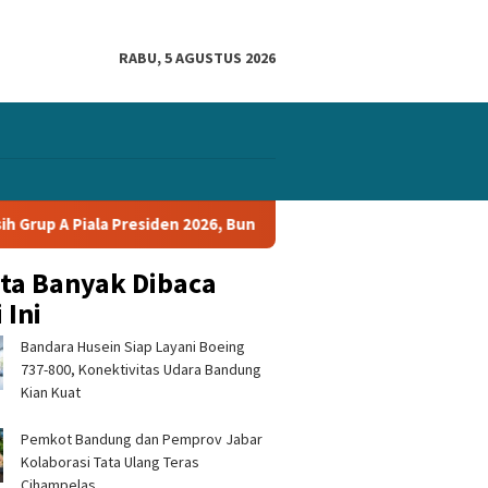
RABU, 5 AGUSTUS 2026
den 2026, Bungkam Tampines Rovers 1-0 dan Lolos ke Semifinal
ita Banyak Dibaca
 Ini
Bandara Husein Siap Layani Boeing
737-800, Konektivitas Udara Bandung
Kian Kuat
Pemkot Bandung dan Pemprov Jabar
Kolaborasi Tata Ulang Teras
Cihampelas