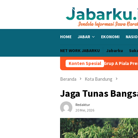
Loncat
ke
konten
HOME
JABAR
EKONOMI
NASIO
NET WORK JABARKU
Jabarku
Suk
c Bangga PERSIB Sapu Bersih Grup A Piala Presiden 2026, Tiga La
Konten Spesial
Beranda
Kota Bandung
Jaga Tunas Bangs
Redaktur
20 Mei, 2026