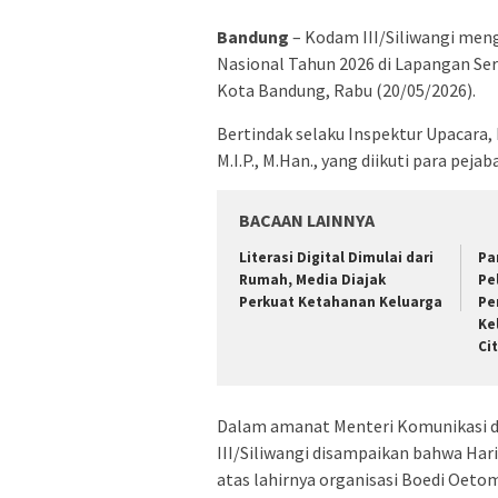
Bandung
– Kodam III/Siliwangi men
Nasional Tahun 2026 di Lapangan Ser
Kota Bandung, Rabu (20/05/2026).
Bertindak selaku Inspektur Upacara, K
M.I.P., M.Han., yang diikuti para pejab
BACAAN LAINNYA
Literasi Digital Dimulai dari
Pa
Rumah, Media Diajak
Pe
Perkuat Ketahanan Keluarga
Pe
Ke
Ci
Dalam amanat Menteri Komunikasi da
III/Siliwangi disampaikan bahwa Ha
atas lahirnya organisasi Boedi Oet