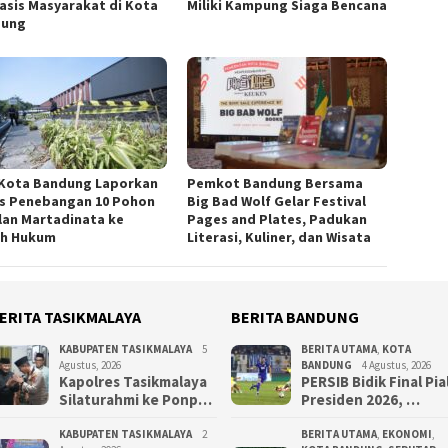
asis Masyarakat di Kota
Miliki Kampung Siaga Bencana
dung
 Kota Bandung Laporkan
Pemkot Bandung Bersama
s Penebangan 10 Pohon
Big Bad Wolf Gelar Festival
alan Martadinata ke
Pages and Plates, Padukan
h Hukum
Literasi, Kuliner, dan Wisata
ERITA TASIKMALAYA
BERITA BANDUNG
KABUPATEN TASIKMALAYA
5
BERITA UTAMA
,
KOTA
Agustus, 2026
BANDUNG
4 Agustus, 2026
Kapolres Tasikmalaya
PERSIB Bidik Final Pia
Silaturahmi ke Ponp…
Presiden 2026, …
KABUPATEN TASIKMALAYA
2
BERITA UTAMA
,
EKONOMI
,