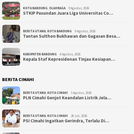
KOTA BANDUNG
,
OLAHRAGA
9 Agustus, 2026
STKIP Pasundan Juara Liga Universitas Co…
BERITA UTAMA
,
KOTA BANDUNG
9 Agustus, 2026
Tantan Sulthon Bukhawan dan Gagasan Besa…
KABUPATEN BANDUNG
6 Agustus, 2026
Kepala Staf Kepresidenan Tinjau Kesiapan…
BERITA CIMAHI
BERITA UTAMA
,
KOTA CIMAHI
5 Agustus, 2026
PLN Cimahi Genjot Keandalan Listrik Jela…
BERITA UTAMA
,
KOTA CIMAHI
28 Juli, 2026
PSI Cimahi Ingatkan Gerindra, Terlalu Di…