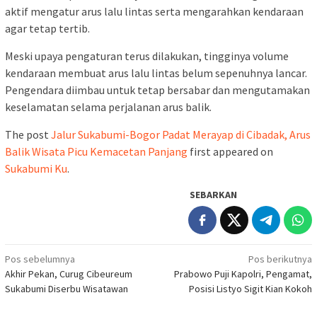
aktif mengatur arus lalu lintas serta mengarahkan kendaraan
agar tetap tertib.
Meski upaya pengaturan terus dilakukan, tingginya volume
kendaraan membuat arus lalu lintas belum sepenuhnya lancar.
Pengendara diimbau untuk tetap bersabar dan mengutamakan
keselamatan selama perjalanan arus balik.
The post
Jalur Sukabumi-Bogor Padat Merayap di Cibadak, Arus
Balik Wisata Picu Kemacetan Panjang
first appeared on
Sukabumi Ku
.
SEBARKAN
Navigasi
Pos sebelumnya
Pos berikutnya
Akhir Pekan, Curug Cibeureum
Prabowo Puji Kapolri, Pengamat,
pos
Sukabumi Diserbu Wisatawan
Posisi Listyo Sigit Kian Kokoh