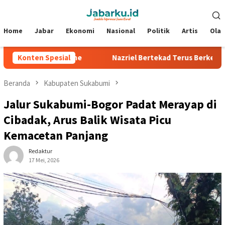
Loncat
Menu
ke
Mobile
konten
Home
Jabar
Ekonomi
Nasional
Politik
Artis
Ola
di Silverstone
Konten Spesial
Nazriel Bertekad Terus Berkembang, Siap 
Beranda
Kabupaten Sukabumi
Jalur Sukabumi-Bogor Padat Merayap di
Cibadak, Arus Balik Wisata Picu
Kemacetan Panjang
Redaktur
17 Mei, 2026