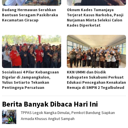
Dadang Hermawan Serahkan
Oknum Kades Tamanjaya
Bantuan Seragam Paskibraka
Terjerat Kasus Narkoba, Paoji
Kecamatan Ciracap
Nurjaman Minta Seleksi Calon
Kades Diperketat
Sosialisasi 4 Pilar Kebangsaan
KKN UMMI dan Disdik
Digelar di Jampangkulon,
Kabupaten Sukabumi Perkuat
Yulius Setiarto Tekankan
Edukasi Pencegahan Kenakalan
Pentingnya Persatuan
Remaja di SMPN 2 Tegalbuleud
Berita Banyak Dibaca Hari Ini
TPPAS Legok Nangka Dimulai, Pemkot Bandung Siapkan
Armada Khusus Angkut Sampah