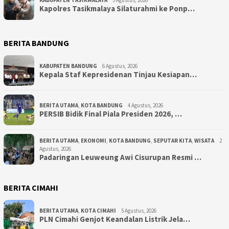
KABUPATEN TASIKMALAYA
5 Agustus, 2026
Kapolres Tasikmalaya Silaturahmi ke Ponp…
BERITA BANDUNG
KABUPATEN BANDUNG
6 Agustus, 2026
Kepala Staf Kepresidenan Tinjau Kesiapan…
BERITA UTAMA
,
KOTA BANDUNG
4 Agustus, 2026
PERSIB Bidik Final Piala Presiden 2026, …
BERITA UTAMA
,
EKONOMI
,
KOTA BANDUNG
,
SEPUTAR KITA
,
WISATA
2
Agustus, 2026
Padaringan Leuweung Awi Cisurupan Resmi …
BERITA CIMAHI
BERITA UTAMA
,
KOTA CIMAHI
5 Agustus, 2026
PLN Cimahi Genjot Keandalan Listrik Jela…