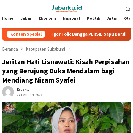
Loncat
Menu
ke
Mobile
konten
Home
Jabar
Ekonomi
Nasional
Politik
Artis
Ola
den 2026
Konten Spesial
Igor Tolic Bangga PERSIB Sapu Bersih Grup A Pi
Beranda
Kabupaten Sukabumi
Jeritan Hati Lisnawati: Kisah Perpisahan
yang Berujung Duka Mendalam bagi
Mendiang Nizam Syafei
Redaktur
27 Februari, 2026