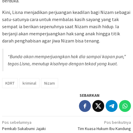
berduka.
Kini, Lisna menjadikan perjuangan keadilan bagi Nizam sebagai
satu-satunya cara untuk membalas kasih sayang yang tak
sempat ia berikan sepenuhnya saat Nizam masih hidup. Ia
berjanji akan memperjuangkan hak sang anak hingga titik
darah penghabisan agar jiwa Nizam bisa tenang.
“Bunda akan memperjuangkan hak dia sampai kapan pun,”
tegas Lisna, menutup kisahnya dengan tekad yang kuat.
KDRT
kriminal
Nizam
SEBARKAN
Navigasi
Pos sebelumnya
Pos berikutnya
Pemkab Sukabumi Jajaki
Tim Kuasa Hukum Ibu Kandung
pos