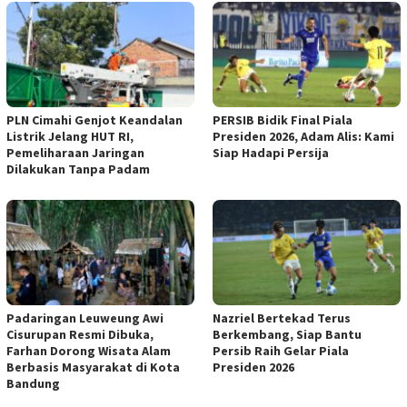
PLN Cimahi Genjot Keandalan
PERSIB Bidik Final Piala
Listrik Jelang HUT RI,
Presiden 2026, Adam Alis: Kami
Pemeliharaan Jaringan
Siap Hadapi Persija
Dilakukan Tanpa Padam
Padaringan Leuweung Awi
Nazriel Bertekad Terus
Cisurupan Resmi Dibuka,
Berkembang, Siap Bantu
Farhan Dorong Wisata Alam
Persib Raih Gelar Piala
Berbasis Masyarakat di Kota
Presiden 2026
Bandung