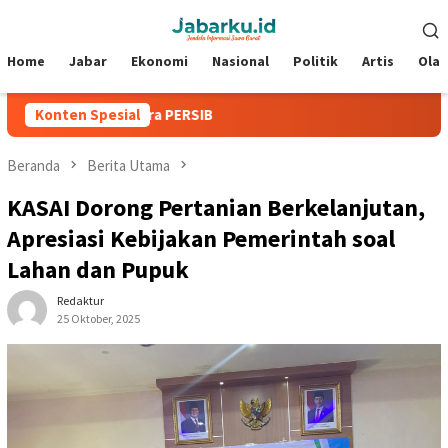
Loncat
Menu
ke
Mobile
konten
Home
Jabar
Ekonomi
Nasional
Politik
Artis
Ola
adisi Juara PERSIB
Konten Spesial
Beranda
Berita Utama
KASAI Dorong Pertanian Berkelanjutan,
Apresiasi Kebijakan Pemerintah soal
Lahan dan Pupuk
Redaktur
25 Oktober, 2025