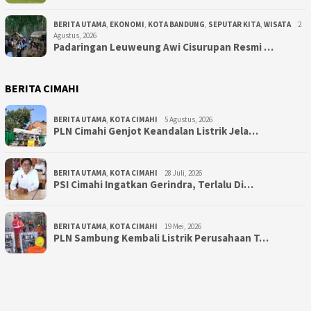
BERITA UTAMA
,
EKONOMI
,
KOTA BANDUNG
,
SEPUTAR KITA
,
WISATA
2
Agustus, 2026
Padaringan Leuweung Awi Cisurupan Resmi …
BERITA CIMAHI
BERITA UTAMA
,
KOTA CIMAHI
5 Agustus, 2026
PLN Cimahi Genjot Keandalan Listrik Jela…
BERITA UTAMA
,
KOTA CIMAHI
28 Juli, 2026
PSI Cimahi Ingatkan Gerindra, Terlalu Di…
BERITA UTAMA
,
KOTA CIMAHI
19 Mei, 2026
PLN Sambung Kembali Listrik Perusahaan T…