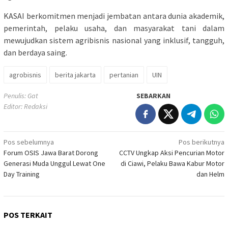
KASAI berkomitmen menjadi jembatan antara dunia akademik,
pemerintah, pelaku usaha, dan masyarakat tani dalam
mewujudkan sistem agribisnis nasional yang inklusif, tangguh,
dan berdaya saing.
agrobisnis
berita jakarta
pertanian
UIN
Penulis: Gat
SEBARKAN
Editor: Redaksi
Navigasi
Pos sebelumnya
Pos berikutnya
Forum OSIS Jawa Barat Dorong
CCTV Ungkap Aksi Pencurian Motor
pos
Generasi Muda Unggul Lewat One
di Ciawi, Pelaku Bawa Kabur Motor
Day Training
dan Helm
POS TERKAIT