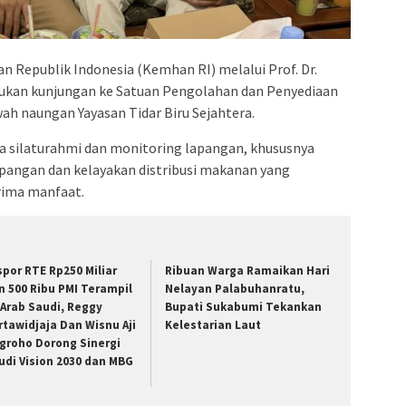
 Republik Indonesia (Kemhan RI) melalui Prof. Dr.
kan kunjungan ke Satuan Pengolahan dan Penyediaan
wah naungan Yayasan Tidar Biru Sejahtera.
ka silaturahmi dan monitoring lapangan, khususnya
angan dan kelayakan distribusi makanan yang
rima manfaat.
spor RTE Rp250 Miliar
Ribuan Warga Ramaikan Hari
n 500 Ribu PMI Terampil
Nelayan Palabuhanratu,
 Arab Saudi, Reggy
Bupati Sukabumi Tekankan
rtawidjaja Dan Wisnu Aji
Kelestarian Laut
groho Dorong Sinergi
udi Vision 2030 dan MBG