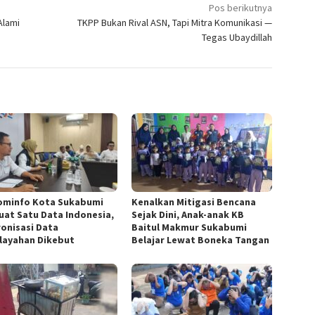
Pos berikutnya
Alami
TKPP Bukan Rival ASN, Tapi Mitra Komunikasi —
Tegas Ubaydillah
ominfo Kota Sukabumi
Kenalkan Mitigasi Bencana
uat Satu Data Indonesia,
Sejak Dini, Anak-anak KB
ronisasi Data
Baitul Makmur Sukabumi
layahan Dikebut
Belajar Lewat Boneka Tangan