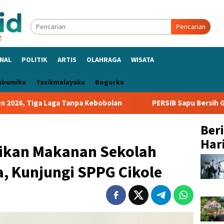
Pencarian
NAL
POLITIK
ARTIS
OLAHRAGA
WISATA
abumiku
Tasikmalayaku
Bogorku
aga Tanpa Kebobolan
PERSIB Sapu Bersih Grup A Piala Pre
Ber
Hari
ikan Makanan Sekolah
, Kunjungi SPPG Cikole