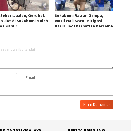
 Sehari Jualan, Gerobak
Sukabumi Rawan Gempa,
 Bulat di Sukabumi Malah
Wakil Wali Kota: Mitigasi
wa Kabur
Harus Jadi Perhatian Bersama
as yang wajib ditandai
*
ERITA TASIKMALAYA
BERITA BANDUNG