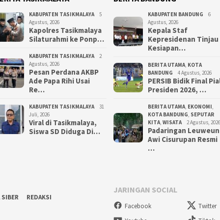
KABUPATEN TASIKMALAYA
5
KABUPATEN BANDUNG
6
Agustus, 2026
Agustus, 2026
Kapolres Tasikmalaya
Kepala Staf
Silaturahmi ke Ponp…
Kepresidenan Tinjau
Kesiapan…
KABUPATEN TASIKMALAYA
2
Agustus, 2026
BERITA UTAMA
,
KOTA
Pesan Perdana AKBP
BANDUNG
4 Agustus, 2026
Ade Papa Rihi Usai
PERSIB Bidik Final Pia
Re…
Presiden 2026, …
KABUPATEN TASIKMALAYA
31
BERITA UTAMA
,
EKONOMI
,
Juli, 2026
KOTA BANDUNG
,
SEPUTAR
Viral di Tasikmalaya,
KITA
,
WISATA
2 Agustus, 202
Padaringan Leuweun
Siswa SD Diduga Di…
Awi Cisurupan Resmi
…
JARINGAN SOCIAL
 SIBER
REDAKSI
Facebook
Twitter