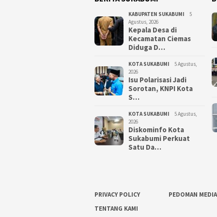
KABUPATEN SUKABUMI
5
Agustus, 2026
Kepala Desa di
Kecamatan Ciemas
Diduga D…
KOTA SUKABUMI
5 Agustus,
2026
Isu Polarisasi Jadi
Sorotan, KNPI Kota
S…
KOTA SUKABUMI
5 Agustus,
2026
Diskominfo Kota
Sukabumi Perkuat
Satu Da…
PRIVACY POLICY
PEDOMAN MEDIA
TENTANG KAMI