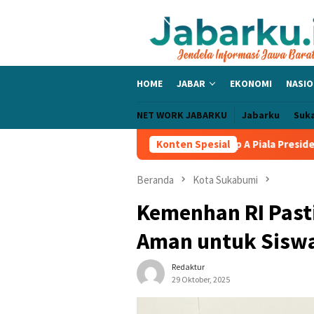
Loncat
ke
konten
HOME
JABAR
EKONOMI
NASIO
NET WORK JABARKU
Jabarku
Suk
ic Bangga PERSIB Sapu Bersih Grup A Piala Presiden 2026, Tiga L
Konten Spesial
Beranda
Kota Sukabumi
Kemenhan RI Past
Aman untuk Siswa
Redaktur
29 Oktober, 2025