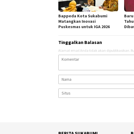
Bappeda Kota Sukabumi
Baru
Matangkan Inovasi
Tahu
Puskesmas untuk IGA 2026
Diba
Tinggalkan Balasan
Alamat email Anda tidak akan dipublikasikan.
Ru
BERITA SUKABUMI
B