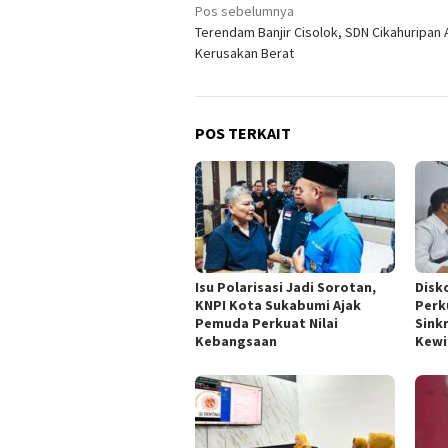
Navigasi
Pos sebelumnya
Terendam Banjir Cisolok, SDN Cikahuripan 
pos
Kerusakan Berat
POS TERKAIT
Isu Polarisasi Jadi Sorotan,
Disk
KNPI Kota Sukabumi Ajak
Perk
Pemuda Perkuat Nilai
Sink
Kebangsaan
Kewi