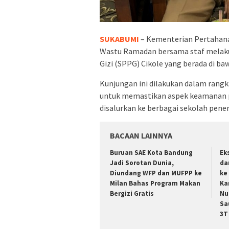
SUKABUMI
– Kementerian Pertahanan
Wastu Ramadan bersama staf melaku
Gizi (SPPG) Cikole yang berada di ba
Kunjungan ini dilakukan dalam rang
untuk memastikan aspek keamanan p
disalurkan ke berbagai sekolah pene
BACAAN LAINNYA
Buruan SAE Kota Bandung
Ek
Jadi Sorotan Dunia,
da
Diundang WFP dan MUFPP ke
ke
Milan Bahas Program Makan
Ka
Bergizi Gratis
Nu
Sa
3T