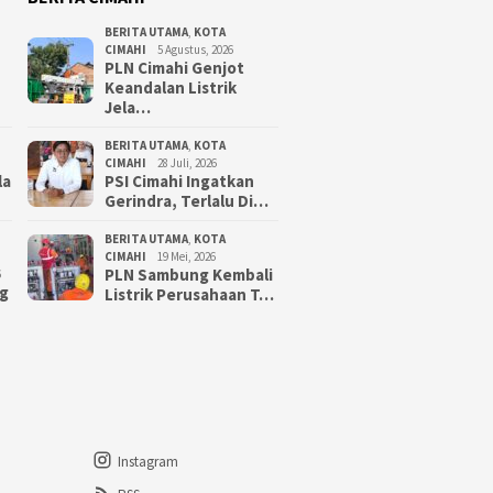
BERITA UTAMA
,
KOTA
CIMAHI
5 Agustus, 2026
PLN Cimahi Genjot
Keandalan Listrik
Jela…
BERITA UTAMA
,
KOTA
CIMAHI
28 Juli, 2026
la
PSI Cimahi Ingatkan
Gerindra, Terlalu Di…
BERITA UTAMA
,
KOTA
CIMAHI
19 Mei, 2026
PLN Sambung Kembali
6
g
Listrik Perusahaan T…
Instagram