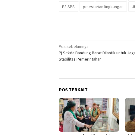
P3 SPS
pelestarian lingkungan
U
Navigasi
Pos sebelumnya
Pj Sekda Bandung Barat Dilantik untuk Jag
pos
Stabilitas Pemerintahan
POS TERKAIT