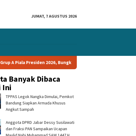
JUMAT, 7 AGUSTUS 2026
iden 2026, Bungkam Tampines Rovers 1-0 dan Lolos ke Semifinal
ita Banyak Dibaca
 Ini
TPPAS Legok Nangka Dimulai, Pemkot
Bandung Siapkan Armada Khusus
Angkut Sampah
Anggota DPRD Jabar Dessy Susilawati
dan Fraksi PAN Sampaikan Ucapan
Maulid Nabi Muhammad SAW 1447 H