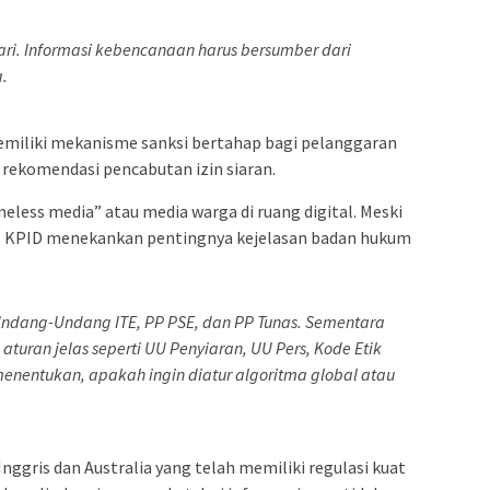
dari. Informasi kebencanaan harus bersumber dari
a.
miliki mekanisme sanksi bertahap bagi pelanggaran
 rekomendasi pencabutan izin siaran.
ess media” atau media warga di ruang digital. Meski
si, KPID menekankan pentingnya kejelasan badan hukum
h Undang-Undang ITE, PP PSE, dan PP Tunas. Sementara
aturan jelas seperti UU Penyiaran, UU Pers, Kode Etik
 menentukan, apakah ingin diatur algoritma global atau
ggris dan Australia yang telah memiliki regulasi kuat