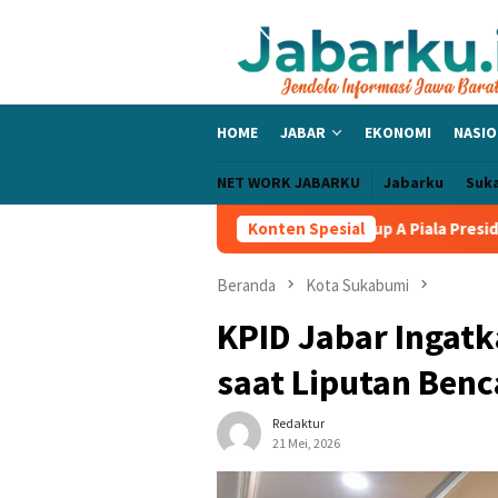
Loncat
ke
konten
HOME
JABAR
EKONOMI
NASIO
NET WORK JABARKU
Jabarku
Suk
c Bangga PERSIB Sapu Bersih Grup A Piala Presiden 2026, Tiga La
Konten Spesial
Beranda
Kota Sukabumi
KPID Jabar Ingatk
saat Liputan Ben
Redaktur
21 Mei, 2026