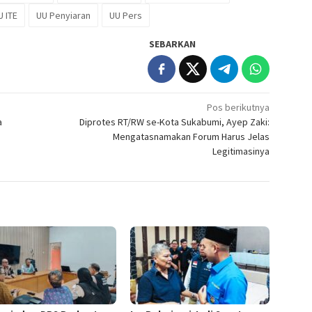
U ITE
UU Penyiaran
UU Pers
SEBARKAN
Pos berikutnya
a
Diprotes RT/RW se-Kota Sukabumi, Ayep Zaki:
Mengatasnamakan Forum Harus Jelas
Legitimasinya