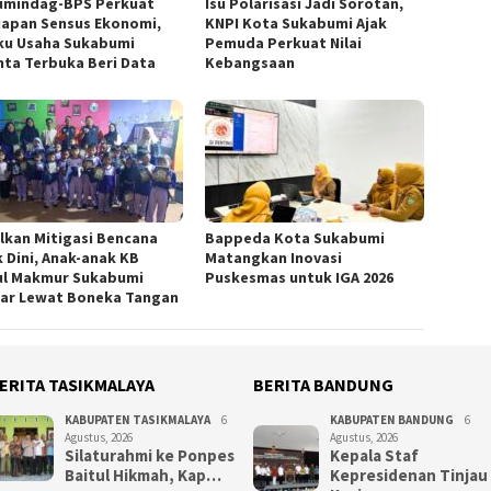
umindag-BPS Perkuat
Isu Polarisasi Jadi Sorotan,
iapan Sensus Ekonomi,
KNPI Kota Sukabumi Ajak
ku Usaha Sukabumi
Pemuda Perkuat Nilai
nta Terbuka Beri Data
Kebangsaan
lkan Mitigasi Bencana
Bappeda Kota Sukabumi
k Dini, Anak-anak KB
Matangkan Inovasi
ul Makmur Sukabumi
Puskesmas untuk IGA 2026
jar Lewat Boneka Tangan
ERITA TASIKMALAYA
BERITA BANDUNG
KABUPATEN TASIKMALAYA
6
KABUPATEN BANDUNG
6
Agustus, 2026
Agustus, 2026
Silaturahmi ke Ponpes
Kepala Staf
Baitul Hikmah, Kap…
Kepresidenan Tinjau