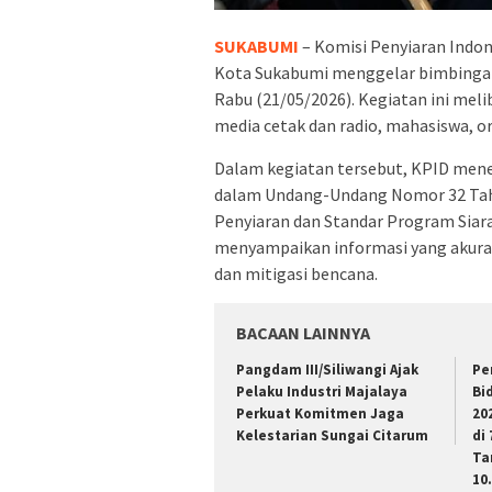
SUKABUMI
– Komisi Penyiaran Indo
Kota Sukabumi menggelar bimbingan 
Rabu (21/05/2026). Kegiatan ini meli
media cetak dan radio, mahasiswa, 
Dalam kegiatan tersebut, KPID mene
dalam Undang-Undang Nomor 32 Tahu
Penyiaran dan Standar Program Siara
menyampaikan informasi yang akura
dan mitigasi bencana.
BACAAN LAINNYA
Pangdam III/Siliwangi Ajak
Pe
Pelaku Industri Majalaya
Bi
Perkuat Komitmen Jaga
20
Kelestarian Sungai Citarum
di
Ta
10