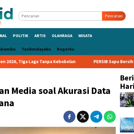
Pencarian
NAL
POLITIK
ARTIS
OLAHRAGA
WISATA
abumiku
Tasikmalayaku
Bogorku
ga Tanpa Kebobolan
PERSIB Sapu Bersih Grup A Piala Pres
Ber
Hari
an Media soal Akurasi Data
cana