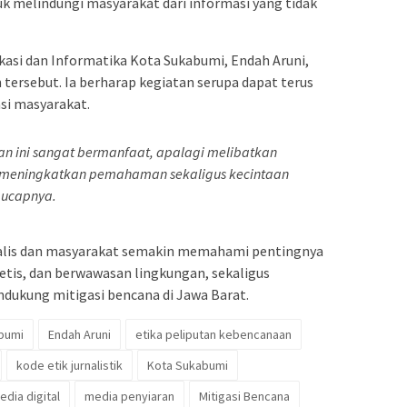
k melindungi masyarakat dari informasi yang tidak
kasi dan Informatika Kota Sukabumi, Endah Aruni,
tersebut. Ia berharap kegiatan serupa dapat terus
si masyarakat.
an ini sangat bermanfaat, apalagi melibatkan
sa meningkatkan pemahaman sekaligus kecintaan
 ucapnya.
urnalis dan masyarakat semakin memahami pentingnya
etis, dan berwawasan lingkungan, sekaligus
ukung mitigasi bencana di Jawa Barat.
bumi
Endah Aruni
etika peliputan kebencanaan
kode etik jurnalistik
Kota Sukabumi
edia digital
media penyiaran
Mitigasi Bencana