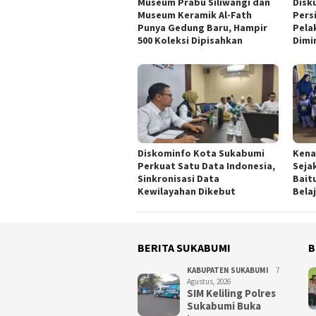
Museum Prabu Siliwangi dan
Disk
Museum Keramik Al-Fath
Pers
Punya Gedung Baru, Hampir
Pela
500 Koleksi Dipisahkan
Dimi
Diskominfo Kota Sukabumi
Kena
Perkuat Satu Data Indonesia,
Seja
Sinkronisasi Data
Bait
Kewilayahan Dikebut
Bela
BERITA SUKABUMI
B
KABUPATEN SUKABUMI
7
Agustus, 2026
SIM Keliling Polres
Sukabumi Buka