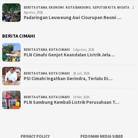
BERITA UTAMA
,
EKONOMI
,
KOTA BANDUNG
,
SEPUTAR KITA
,
WISATA
2
Agustus, 2026
Padaringan Leuweung Awi Cisurupan Resmi …
BERITA CIMAHI
BERITA UTAMA
,
KOTA CIMAHI
5 Agustus, 2026
PLN Cimahi Genjot Keandalan Listrik Jela…
BERITA UTAMA
,
KOTA CIMAHI
28 Juli, 2026
PSI Cimahi Ingatkan Gerindra, Terlalu Di…
BERITA UTAMA
,
KOTA CIMAHI
19 Mei, 2026
PLN Sambung Kembali Listrik Perusahaan T…
PRIVACY POLICY
PEDOMAN MEDIA SIBER