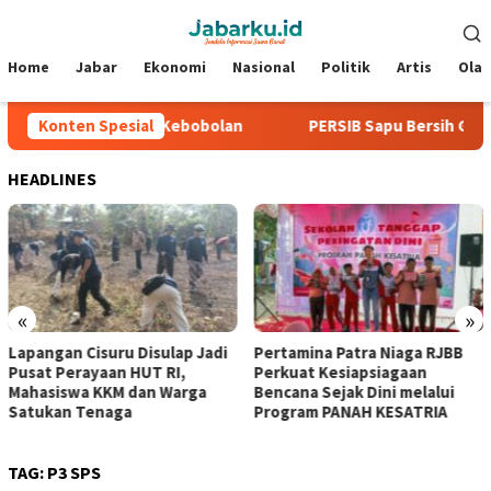
Loncat
Menu
ke
Mobile
konten
Home
Jabar
Ekonomi
Nasional
Politik
Artis
Ola
6, Tiga Laga Tanpa Kebobolan
Konten Spesial
PERSIB Sapu Bersih Grup A 
HEADLINES
«
»
Lapangan Cisuru Disulap Jadi
Pertamina Patra Niaga RJBB
Pusat Perayaan HUT RI,
Perkuat Kesiapsiagaan
Mahasiswa KKM dan Warga
Bencana Sejak Dini melalui
Satukan Tenaga
Program PANAH KESATRIA
TAG:
P3 SPS