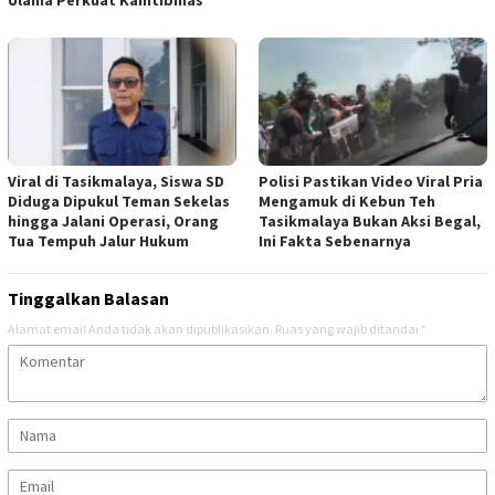
Ulama Perkuat Kamtibmas
Viral di Tasikmalaya, Siswa SD
Polisi Pastikan Video Viral Pria
Diduga Dipukul Teman Sekelas
Mengamuk di Kebun Teh
hingga Jalani Operasi, Orang
Tasikmalaya Bukan Aksi Begal,
Tua Tempuh Jalur Hukum
Ini Fakta Sebenarnya
Tinggalkan Balasan
Alamat email Anda tidak akan dipublikasikan.
Ruas yang wajib ditandai
*