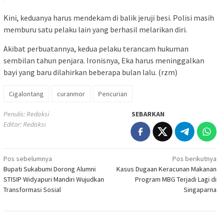
Kini, keduanya harus mendekam di balik jeruji besi. Polisi masih
memburu satu pelaku lain yang berhasil melarikan diri.
Akibat perbuatannya, kedua pelaku terancam hukuman
sembilan tahun penjara. Ironisnya, Eka harus meninggalkan
bayi yang baru dilahirkan beberapa bulan lalu. (rzm)
Cigalontang
curanmor
Pencurian
Penulis: Redaksi
SEBARKAN
Editor: Redaksi
Navigasi
Pos sebelumnya
Pos berikutnya
Bupati Sukabumi Dorong Alumni
Kasus Dugaan Keracunan Makanan
pos
STISIP Widyapuri Mandiri Wujudkan
Program MBG Terjadi Lagi di
Transformasi Sosial
Singaparna