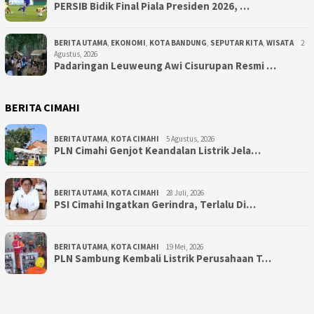
PERSIB Bidik Final Piala Presiden 2026, …
BERITA UTAMA
,
EKONOMI
,
KOTA BANDUNG
,
SEPUTAR KITA
,
WISATA
2
Agustus, 2026
Padaringan Leuweung Awi Cisurupan Resmi …
BERITA CIMAHI
BERITA UTAMA
,
KOTA CIMAHI
5 Agustus, 2026
PLN Cimahi Genjot Keandalan Listrik Jela…
BERITA UTAMA
,
KOTA CIMAHI
28 Juli, 2026
PSI Cimahi Ingatkan Gerindra, Terlalu Di…
BERITA UTAMA
,
KOTA CIMAHI
19 Mei, 2026
PLN Sambung Kembali Listrik Perusahaan T…