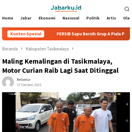
Loncat
Menu
ke
Mobile
konten
Home
Jabar
Ekonomi
Nasional
Politik
Artis
Ola
pa Kebobolan
Konten Spesial
PERSIB Sapu Bersih Grup A Piala Presiden 2
Beranda
Kabupaten Tasikmalaya
Maling Kemalingan di Tasikmalaya,
Motor Curian Raib Lagi Saat Ditinggal
Redaktur
17 Oktober, 2025