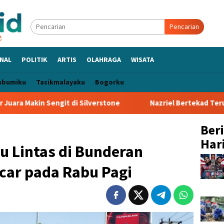
Pencarian
NAL
POLITIK
ARTIS
OLAHRAGA
WISATA
abumiku
Tasikmalayaku
Bogorku
git di Silverstone
Nazriel Bertekad Terus Berkembang, S
Ber
Hari
u Lintas di Bunderan
car pada Rabu Pagi