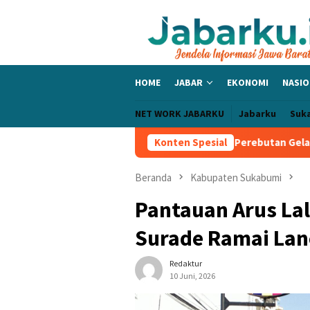
Loncat
ke
konten
HOME
JABAR
EKONOMI
NASIO
NET WORK JABARKU
Jabarku
Suk
t Dan Race MotoGP Inggris 2026: Perebutan Gelar Juara Makin Sen
Konten Spesial
Beranda
Kabupaten Sukabumi
Pantauan Arus Lal
Surade Ramai Lan
Redaktur
10 Juni, 2026