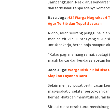
Jampangkulon. Meski arus kendaraan 
dan terkendali tanpa adanya kemacet
Baca Juga:
634 Warga Nagraksari T
Agar Tertib dan Tepat Sasaran
Ridho, salah seorang pengguna jal
menjadi titik lalu lintas yang cukup
untuk bekerja, berbelanja maupun akt
“Kalau pagi memang ramai, apalagi ja
masih lancar dan kendaraan tetap bis
Jaca Juga:
Warga Miskin Kini Bisa
Siapkan Layanan Baru
Selain menjadi pusat perlintasan ken
masyarakat di sekitar pertokoan da
berhati-hati dan mematuhi aturan l
Situasi cuaca cerah turut mendukung