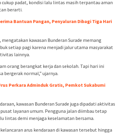
cukup padat, kondisi lalu lintas masih terpantau aman
an berarti.
erima Bantuan Pangan, Penyaluran Dibagi Tiga Hari
an, mengatakan kawasan Bunderan Surade memang
 sibuk setiap pagi karena menjadi jalur utama masyarakat
ivitas lainnya.
m orang berangkat kerja dan sekolah. Tapi hari ini
a bergerak normal,” ujarnya.
 Urus Perkara Adminduk Gratis, Pemkot Sukabumi
daraan, kawasan Bunderan Surade juga dipadati aktivitas
n pusat layanan umum. Pengguna jalan diimbau tetap
alu lintas demi menjaga keselamatan bersama.
 kelancaran arus kendaraan di kawasan tersebut hingga