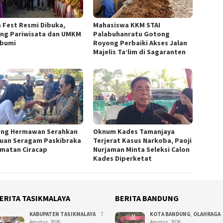
a Fest Resmi Dibuka,
Mahasiswa KKM STAI
ng Pariwisata dan UMKM
Palabuhanratu Gotong
bumi
Royong Perbaiki Akses Jalan
Majelis Ta’lim di Sagaranten
ng Hermawan Serahkan
Oknum Kades Tamanjaya
uan Seragam Paskibraka
Terjerat Kasus Narkoba, Paoji
matan Ciracap
Nurjaman Minta Seleksi Calon
Kades Diperketat
ERITA TASIKMALAYA
BERITA BANDUNG
KABUPATEN TASIKMALAYA
7
KOTA BANDUNG
,
OLAHRAGA
Agustus, 2026
Agustus, 2026