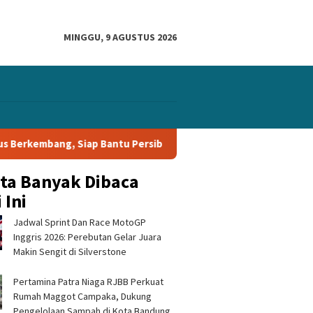
MINGGU, 9 AGUSTUS 2026
iap Bantu Persib Raih Gelar Piala Presiden 2026
Igor Tol
ita Banyak Dibaca
 Ini
Jadwal Sprint Dan Race MotoGP
Inggris 2026: Perebutan Gelar Juara
Makin Sengit di Silverstone
Pertamina Patra Niaga RJBB Perkuat
Rumah Maggot Campaka, Dukung
Pengelolaan Sampah di Kota Bandung