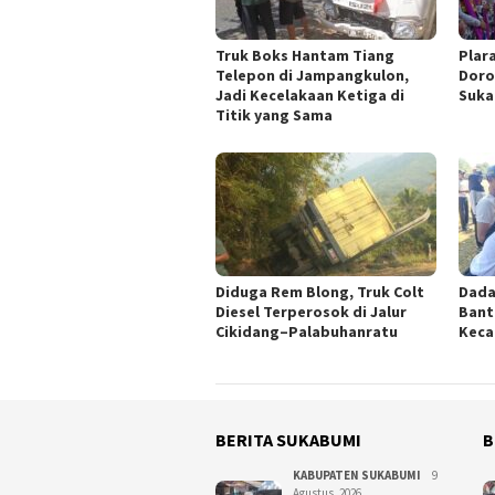
Truk Boks Hantam Tiang
Plar
Telepon di Jampangkulon,
Doro
Jadi Kecelakaan Ketiga di
Suka
Titik yang Sama
Diduga Rem Blong, Truk Colt
Dada
Diesel Terperosok di Jalur
Bant
Cikidang–Palabuhanratu
Keca
BERITA SUKABUMI
B
KABUPATEN SUKABUMI
9
Agustus, 2026