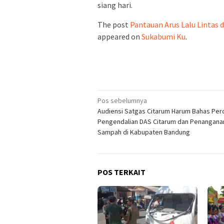
siang hari.
The post
Pantauan Arus Lalu Lintas 
appeared on
Sukabumi Ku
.
Navigasi
Pos sebelumnya
Audiensi Satgas Citarum Harum Bahas Per
pos
Pengendalian DAS Citarum dan Penangana
Sampah di Kabupaten Bandung
POS TERKAIT