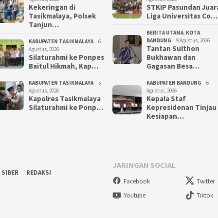
Kekeringan di
STKIP Pasundan Juar
Tasikmalaya, Polsek
Liga Universitas Co…
Tanjun…
BERITA UTAMA
,
KOTA
BANDUNG
9 Agustus, 2026
KABUPATEN TASIKMALAYA
6
Tantan Sulthon
Agustus, 2026
Silaturahmi ke Ponpes
Bukhawan dan
Baitul Hikmah, Kap…
Gagasan Besa…
KABUPATEN TASIKMALAYA
5
KABUPATEN BANDUNG
6
Agustus, 2026
Agustus, 2026
Kapolres Tasikmalaya
Kepala Staf
Silaturahmi ke Ponp…
Kepresidenan Tinjau
Kesiapan…
JARINGAN SOCIAL
 SIBER
REDAKSI
Facebook
Twitter
Youtube
Tiktok