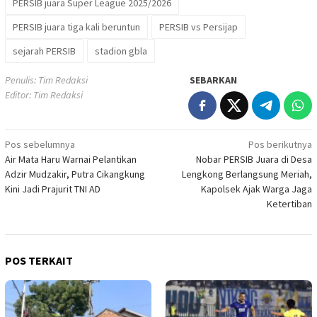
PERSIB juara Super League 2025/2026
PERSIB juara tiga kali beruntun
PERSIB vs Persijap
sejarah PERSIB
stadion gbla
Penulis: Tim Redaksi
SEBARKAN
Editor: Tim Redaksi
Navigasi
Pos sebelumnya
Pos berikutnya
Air Mata Haru Warnai Pelantikan
Nobar PERSIB Juara di Desa
pos
Adzir Mudzakir, Putra Cikangkung
Lengkong Berlangsung Meriah,
Kini Jadi Prajurit TNI AD
Kapolsek Ajak Warga Jaga
Ketertiban
POS TERKAIT