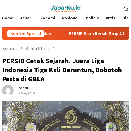
Loncat
Menu
ke
Mobile
konten
Home
Jabar
Ekonomi
Nasional
Politik
Artis
Ola
a Tanpa Kebobolan
Konten Spesial
PERSIB Sapu Bersih Grup A Piala Presi
Beranda
Berita Utama
PERSIB Cetak Sejarah! Juara Liga
Indonesia Tiga Kali Beruntun, Bobotoh
Pesta di GBLA
Redaktur
23 Mei, 2026