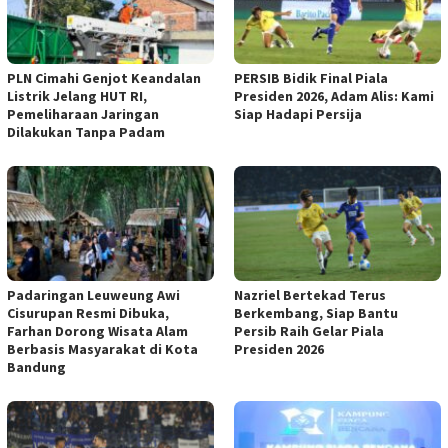
PLN Cimahi Genjot Keandalan
PERSIB Bidik Final Piala
Listrik Jelang HUT RI,
Presiden 2026, Adam Alis: Kami
Pemeliharaan Jaringan
Siap Hadapi Persija
Dilakukan Tanpa Padam
Padaringan Leuweung Awi
Nazriel Bertekad Terus
Cisurupan Resmi Dibuka,
Berkembang, Siap Bantu
Farhan Dorong Wisata Alam
Persib Raih Gelar Piala
Berbasis Masyarakat di Kota
Presiden 2026
Bandung