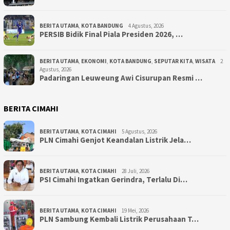
BERITA UTAMA
,
KOTA BANDUNG
4 Agustus, 2026
PERSIB Bidik Final Piala Presiden 2026, …
BERITA UTAMA
,
EKONOMI
,
KOTA BANDUNG
,
SEPUTAR KITA
,
WISATA
2
Agustus, 2026
Padaringan Leuweung Awi Cisurupan Resmi …
BERITA CIMAHI
BERITA UTAMA
,
KOTA CIMAHI
5 Agustus, 2026
PLN Cimahi Genjot Keandalan Listrik Jela…
BERITA UTAMA
,
KOTA CIMAHI
28 Juli, 2026
PSI Cimahi Ingatkan Gerindra, Terlalu Di…
BERITA UTAMA
,
KOTA CIMAHI
19 Mei, 2026
PLN Sambung Kembali Listrik Perusahaan T…