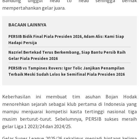
Bandung unggul head to head sehingga berhak
mempertahankan gelar juara.
BACAAN LAINNYA
PERSIB Bidik Final Piala Presiden 2026, Adam Alis: Kami Siap
Hadapi Persija
Nazriel Bertekad Terus Berkembang, Siap Bantu Persib Raih
Gelar Piala Presiden 2026
PERSIB vs Tampines Rovers: Igor Tolic Janjikan Penampilan
Terbaik Meski Sudah Lolos ke Semifinal Piala Presiden 2026
Keberhasilan ini membuat tim asuhan Bojan Hodak
menorehkan sejarah sebagai klub pertama di Indonesia yang
mampu menjuarai kompetisi kasta tertinggi nasional tiga
musim berturut-turut. Sebelumnya, PERSIB sukses meraih
gelar Liga 1 2023/24 dan 2024/25.
Gelar Super League 2025/26 sekaligus menjadi bintang kelima