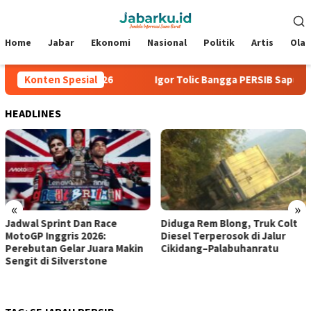
Loncat
Menu
ke
Mobile
konten
Home
Jabar
Ekonomi
Nasional
Politik
Artis
Ola
 Piala Presiden 2026
Konten Spesial
Igor Tolic Bangga PERSIB Sapu Bersi
HEADLINES
«
»
Jadwal Sprint Dan Race
Diduga Rem Blong, Truk Colt
MotoGP Inggris 2026:
Diesel Terperosok di Jalur
Perebutan Gelar Juara Makin
Cikidang–Palabuhanratu
Sengit di Silverstone