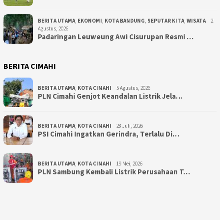
BERITA UTAMA
,
EKONOMI
,
KOTA BANDUNG
,
SEPUTAR KITA
,
WISATA
2
Agustus, 2026
Padaringan Leuweung Awi Cisurupan Resmi …
BERITA CIMAHI
BERITA UTAMA
,
KOTA CIMAHI
5 Agustus, 2026
PLN Cimahi Genjot Keandalan Listrik Jela…
BERITA UTAMA
,
KOTA CIMAHI
28 Juli, 2026
PSI Cimahi Ingatkan Gerindra, Terlalu Di…
BERITA UTAMA
,
KOTA CIMAHI
19 Mei, 2026
PLN Sambung Kembali Listrik Perusahaan T…