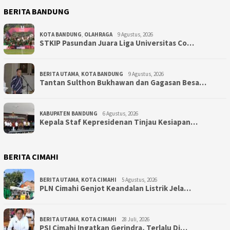
BERITA BANDUNG
KOTA BANDUNG
,
OLAHRAGA
9 Agustus, 2026
STKIP Pasundan Juara Liga Universitas Co…
BERITA UTAMA
,
KOTA BANDUNG
9 Agustus, 2026
Tantan Sulthon Bukhawan dan Gagasan Besa…
KABUPATEN BANDUNG
6 Agustus, 2026
Kepala Staf Kepresidenan Tinjau Kesiapan…
BERITA CIMAHI
BERITA UTAMA
,
KOTA CIMAHI
5 Agustus, 2026
PLN Cimahi Genjot Keandalan Listrik Jela…
BERITA UTAMA
,
KOTA CIMAHI
28 Juli, 2026
PSI Cimahi Ingatkan Gerindra, Terlalu Di…