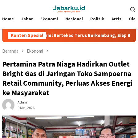
Loncat
Menu
ke
Mobile
konten
Home
Jabar
Ekonomi
Nasional
Politik
Artis
Ola
e
Konten Spesial
Nazriel Bertekad Terus Berkembang, Siap Bantu Persib R
Beranda
Ekonomi
Pertamina Patra Niaga Hadirkan Outlet
Bright Gas di Jaringan Toko Sampoerna
Retail Community, Perluas Akses Energi
ke Masyarakat
Admin
9 Mei, 2026