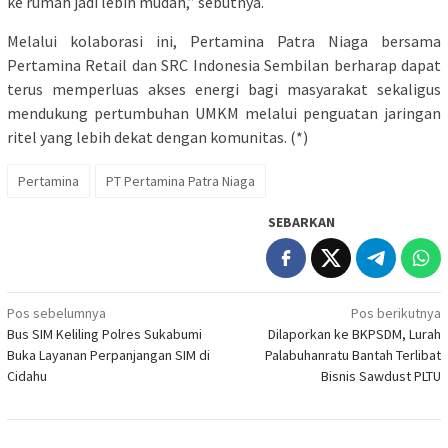
ke rumah jadi lebih mudah,” sebutnya.
Melalui kolaborasi ini, Pertamina Patra Niaga bersama
Pertamina Retail dan SRC Indonesia Sembilan berharap dapat
terus memperluas akses energi bagi masyarakat sekaligus
mendukung pertumbuhan UMKM melalui penguatan jaringan
ritel yang lebih dekat dengan komunitas. (*)
Pertamina
PT Pertamina Patra Niaga
SEBARKAN
Navigasi
Pos sebelumnya
Pos berikutnya
Bus SIM Keliling Polres Sukabumi
Dilaporkan ke BKPSDM, Lurah
pos
Buka Layanan Perpanjangan SIM di
Palabuhanratu Bantah Terlibat
Cidahu
Bisnis Sawdust PLTU