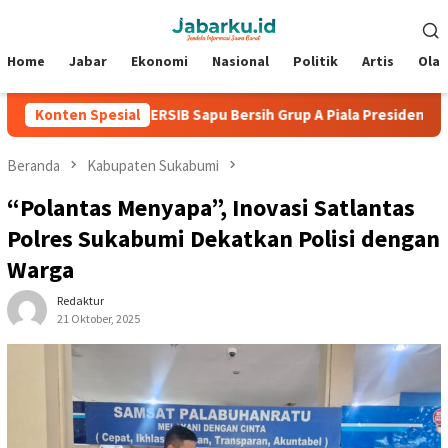
Loncat
Menu
ke
Mobile
konten
Home
Jabar
Ekonomi
Nasional
Politik
Artis
Ola
olan
Konten Spesial
PERSIB Sapu Bersih Grup A Piala Presiden 2026, Bung
Beranda
Kabupaten Sukabumi
“Polantas Menyapa”, Inovasi Satlantas
Polres Sukabumi Dekatkan Polisi dengan
Warga
Redaktur
21 Oktober, 2025