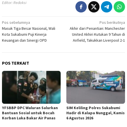
Editor: Redaksi
Navigasi
Pos sebelumnya
Pos berikutnya
Masuk Tiga Besar Nasional, Wali
Akhir dari Penantian: Manchester
pos
Kota Sukabumi Puji Kinerja
United Akhiri Kutukan 9 Tahun di
Keuangan dan Sinergi OPD
Anfield, Takukkan Liverpool 2-1
POS TERKAIT
YFSBBP DPC Waluran Salurkan
SIM Keliling Polres Sukabumi
Bantuan Sosial untuk Bocah
Hadir di Kalapa Nunggal, Kamis
Korban Luka Bakar Air Panas
6 Agustus 2026