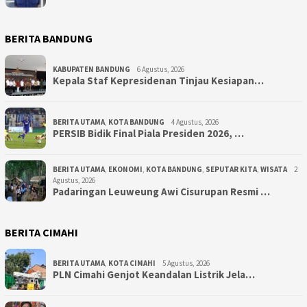
BERITA BANDUNG
KABUPATEN BANDUNG
6 Agustus, 2026
Kepala Staf Kepresidenan Tinjau Kesiapan…
BERITA UTAMA
,
KOTA BANDUNG
4 Agustus, 2026
PERSIB Bidik Final Piala Presiden 2026, …
BERITA UTAMA
,
EKONOMI
,
KOTA BANDUNG
,
SEPUTAR KITA
,
WISATA
2
Agustus, 2026
Padaringan Leuweung Awi Cisurupan Resmi …
BERITA CIMAHI
BERITA UTAMA
,
KOTA CIMAHI
5 Agustus, 2026
PLN Cimahi Genjot Keandalan Listrik Jela…