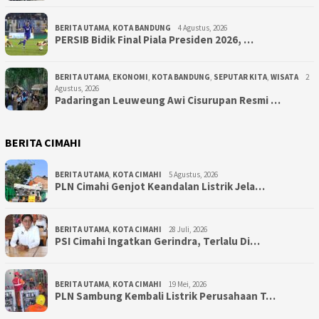
BERITA UTAMA
,
KOTA BANDUNG
4 Agustus, 2026
PERSIB Bidik Final Piala Presiden 2026, …
BERITA UTAMA
,
EKONOMI
,
KOTA BANDUNG
,
SEPUTAR KITA
,
WISATA
2
Agustus, 2026
Padaringan Leuweung Awi Cisurupan Resmi …
BERITA CIMAHI
BERITA UTAMA
,
KOTA CIMAHI
5 Agustus, 2026
PLN Cimahi Genjot Keandalan Listrik Jela…
BERITA UTAMA
,
KOTA CIMAHI
28 Juli, 2026
PSI Cimahi Ingatkan Gerindra, Terlalu Di…
BERITA UTAMA
,
KOTA CIMAHI
19 Mei, 2026
PLN Sambung Kembali Listrik Perusahaan T…