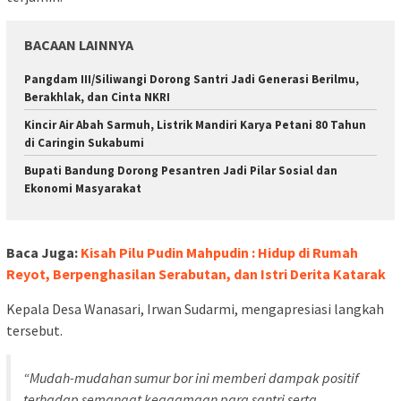
BACAAN LAINNYA
Pangdam III/Siliwangi Dorong Santri Jadi Generasi Berilmu,
Berakhlak, dan Cinta NKRI
Kincir Air Abah Sarmuh, Listrik Mandiri Karya Petani 80 Tahun
di Caringin Sukabumi
Bupati Bandung Dorong Pesantren Jadi Pilar Sosial dan
Ekonomi Masyarakat
Baca Juga:
Kisah Pilu Pudin Mahpudin : Hidup di Rumah
Reyot, Berpenghasilan Serabutan, dan Istri Derita Katarak
Kepala Desa Wanasari, Irwan Sudarmi, mengapresiasi langkah
tersebut.
“Mudah-mudahan sumur bor ini memberi dampak positif
terhadap semangat keagamaan para santri serta