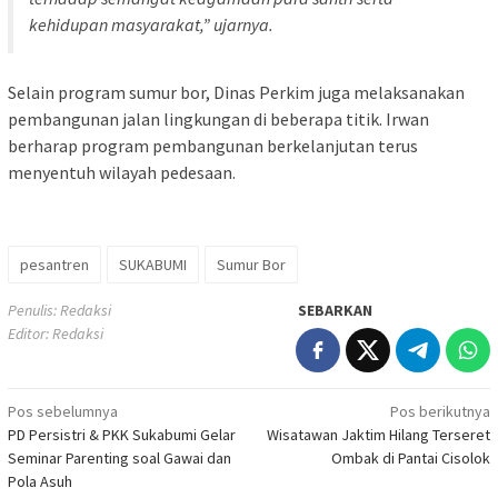
kehidupan masyarakat,” ujarnya.
Selain program sumur bor, Dinas Perkim juga melaksanakan
pembangunan jalan lingkungan di beberapa titik. Irwan
berharap program pembangunan berkelanjutan terus
menyentuh wilayah pedesaan.
pesantren
SUKABUMI
Sumur Bor
Penulis: Redaksi
SEBARKAN
Editor: Redaksi
Navigasi
Pos sebelumnya
Pos berikutnya
PD Persistri & PKK Sukabumi Gelar
Wisatawan Jaktim Hilang Terseret
pos
Seminar Parenting soal Gawai dan
Ombak di Pantai Cisolok
Pola Asuh