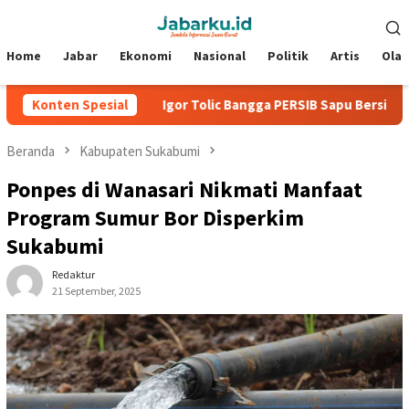
Loncat
Menu
ke
Mobile
konten
Home
Jabar
Ekonomi
Nasional
Politik
Artis
Ola
iden 2026
Konten Spesial
Igor Tolic Bangga PERSIB Sapu Bersih Grup A Pi
Beranda
Kabupaten Sukabumi
Ponpes di Wanasari Nikmati Manfaat
Program Sumur Bor Disperkim
Sukabumi
Redaktur
21 September, 2025