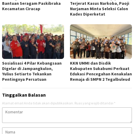
Bantuan Seragam Paskibraka
Terjerat Kasus Narkoba, Paoji
Kecamatan Ciracap
Nurjaman Minta Seleksi Calon
Kades Diperketat
Sosialisasi 4 Pilar Kebangsaan
KKN UMMI dan Disdik
Digelar di Jampangkulon,
Kabupaten Sukabumi Perkuat
Yulius Setiarto Tekankan
Edukasi Pencegahan Kenakalan
Pentingnya Persatuan
Remaja di SMPN 2 Tegalbuleud
Tinggalkan Balasan
Alamat email Anda tidak akan dipublikasikan.
Ruas yang wajib ditandai
*