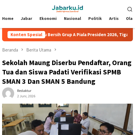
Loncat
Menu
ke
Mobile
konten
Home
Jabar
Ekonomi
Nasional
Politik
Artis
Ola
ga PERSIB Sapu Bersih Grup A Piala Presiden 2026, Tiga Laga Tan
Konten Spesial
Beranda
Berita Utama
Sekolah Maung Diserbu Pendaftar, Orang
Tua dan Siswa Padati Verifikasi SPMB
SMAN 3 Dan SMAN 5 Bandung
Redaktur
2 Juni, 2026