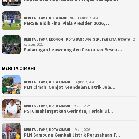
BERITA UTAMA
,
KOTA BANDUNG
4 Agustus, 2026
PERSIB Bidik Final Piala Presiden 2026, …
BERITA UTAMA
,
EKONOMI
,
KOTA BANDUNG
,
SEPUTAR KITA
,
WISATA
2
Agustus, 2026
Padaringan Leuweung Awi Cisurupan Resmi …
BERITA CIMAHI
BERITA UTAMA
,
KOTA CIMAHI
5 Agustus, 2026
PLN Cimahi Genjot Keandalan Listrik Jela…
BERITA UTAMA
,
KOTA CIMAHI
28 Juli, 2026
PSI Cimahi Ingatkan Gerindra, Terlalu Di…
BERITA UTAMA
,
KOTA CIMAHI
19 Mei, 2026
PLN Sambung Kembali Listrik Perusahaan T…