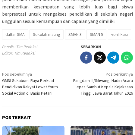
memberikan kesempatan yang lebih luas bagi siswa
berprestasi untuk mengakses pendidikan di sekolah negeri
unggulan sesuai kemampuan dan capaian yang dimiliki.
daftar SMA
Sekolah maung
SMAN 3
SMAN 5
verifikasi
Penulis: Tim Redaksi
SEBARKAN
Editor: Tim Redaksi
Navigasi
Pos sebelumnya
Pos berikutnya
GMNI Sukabumi Raya Perkuat
Pangdam III/Siliwangi Hadiri Acara
pos
Pendidikan Rakyat Lewat Youth
Lepas Sambut Kepala Kejaksaan
Social Action di Basis Petani
Tinggi Jawa Barat Tahun 2026
POS TERKAIT