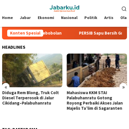
Loncat
Menu
ke
Mobile
konten
Home
Jabar
Ekonomi
Nasional
Politik
Artis
Ola
6, Tiga Laga Tanpa Kebobolan
Konten Spesial
PERSIB Sapu Bersih Grup A 
HEADLINES
«
»
Diduga Rem Blong, Truk Colt
Mahasiswa KKM STAI
Diesel Terperosok di Jalur
Palabuhanratu Gotong
Cikidang–Palabuhanratu
Royong Perbaiki Akses Jalan
Majelis Ta’lim di Sagaranten