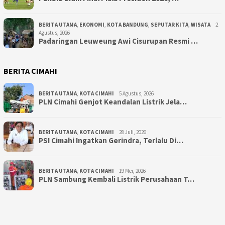
BERITA UTAMA
,
EKONOMI
,
KOTA BANDUNG
,
SEPUTAR KITA
,
WISATA
2
Agustus, 2026
Padaringan Leuweung Awi Cisurupan Resmi …
BERITA CIMAHI
BERITA UTAMA
,
KOTA CIMAHI
5 Agustus, 2026
PLN Cimahi Genjot Keandalan Listrik Jela…
BERITA UTAMA
,
KOTA CIMAHI
28 Juli, 2026
PSI Cimahi Ingatkan Gerindra, Terlalu Di…
BERITA UTAMA
,
KOTA CIMAHI
19 Mei, 2026
PLN Sambung Kembali Listrik Perusahaan T…