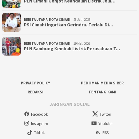
PLN Cimahi Genjot Keandalan Listrik Jela…
BERITA UTAMA
,
KOTA CIMAHI
28 Juli, 2026
PSI Cimahi Ingatkan Gerindra, Terlalu Di…
BERITA UTAMA
,
KOTA CIMAHI
19 Mei, 2026
PLN Sambung Kembali Listrik Perusahaan T…
PRIVACY POLICY
PEDOMAN MEDIA SIBER
REDAKSI
TENTANG KAMI
JARINGAN SOCIAL
Facebook
Twitter
Instagram
Youtube
Tiktok
RSS