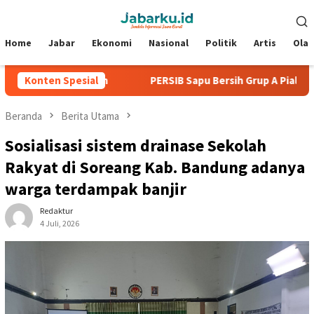
Loncat
Menu
ke
Mobile
konten
Home
Jabar
Ekonomi
Nasional
Politik
Artis
Ola
npa Kebobolan
Konten Spesial
PERSIB Sapu Bersih Grup A Piala Presiden 2
Beranda
Berita Utama
Sosialisasi sistem drainase Sekolah
Rakyat di Soreang Kab. Bandung adanya
warga terdampak banjir
Redaktur
4 Juli, 2026