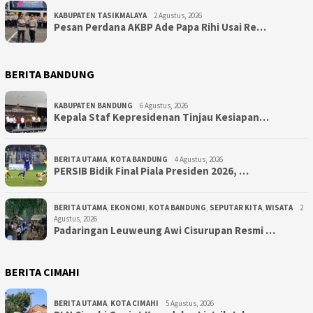
KABUPATEN TASIKMALAYA
2 Agustus, 2026
Pesan Perdana AKBP Ade Papa Rihi Usai Re…
BERITA BANDUNG
KABUPATEN BANDUNG
6 Agustus, 2026
Kepala Staf Kepresidenan Tinjau Kesiapan…
BERITA UTAMA
,
KOTA BANDUNG
4 Agustus, 2026
PERSIB Bidik Final Piala Presiden 2026, …
BERITA UTAMA
,
EKONOMI
,
KOTA BANDUNG
,
SEPUTAR KITA
,
WISATA
2
Agustus, 2026
Padaringan Leuweung Awi Cisurupan Resmi …
BERITA CIMAHI
BERITA UTAMA
,
KOTA CIMAHI
5 Agustus, 2026