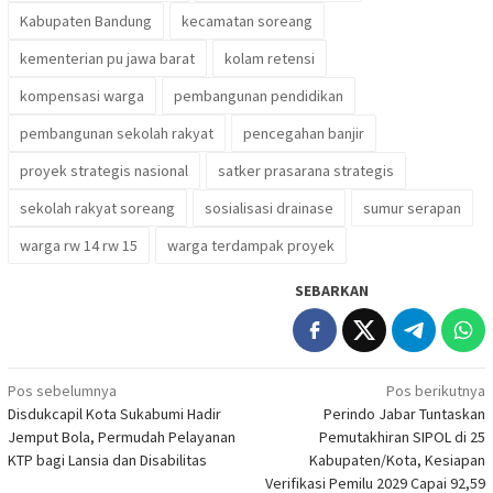
Kabupaten Bandung
kecamatan soreang
kementerian pu jawa barat
kolam retensi
kompensasi warga
pembangunan pendidikan
pembangunan sekolah rakyat
pencegahan banjir
proyek strategis nasional
satker prasarana strategis
sekolah rakyat soreang
sosialisasi drainase
sumur serapan
warga rw 14 rw 15
warga terdampak proyek
SEBARKAN
Navigasi
Pos sebelumnya
Pos berikutnya
Disdukcapil Kota Sukabumi Hadir
Perindo Jabar Tuntaskan
pos
Jemput Bola, Permudah Pelayanan
Pemutakhiran SIPOL di 25
KTP bagi Lansia dan Disabilitas
Kabupaten/Kota, Kesiapan
Verifikasi Pemilu 2029 Capai 92,59