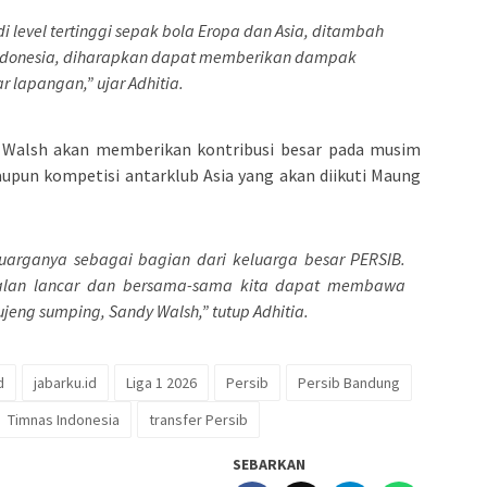
 level tertinggi sepak bola Eropa dan Asia, ditambah
Indonesia, diharapkan dapat memberikan dampak
r lapangan,” ujar Adhitia.
y Walsh akan memberikan kontribusi besar pada musim
aupun kompetisi antarklub Asia yang akan diikuti Maung
arganya sebagai bagian dari keluarga besar PERSIB.
jalan lancar dan bersama-sama kita dapat membawa
ujeng sumping, Sandy Walsh,” tutup Adhitia.
d
jabarku.id
Liga 1 2026
Persib
Persib Bandung
Timnas Indonesia
transfer Persib
SEBARKAN