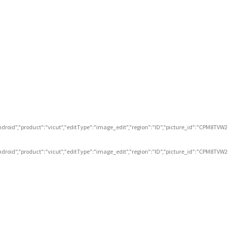
ndroid","product":"vicut","editType":"image_edit","region":"ID","picture_id":"CPM8TVW2
ndroid","product":"vicut","editType":"image_edit","region":"ID","picture_id":"CPM8TVW2