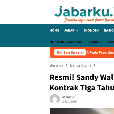
Loncat
ke
konten
HOME
JABAR
EKONOMI
NASIO
NET WORK JABARKU
Jabarku
Suk
a PERSIB Sapu Bersih Grup A Piala Presiden 2026, Tiga Laga Tanpa
Konten Spesial
Beranda
Berita Utama
Resmi! Sandy Wal
Kontrak Tiga Tah
Redaktur
2 Juli, 2026