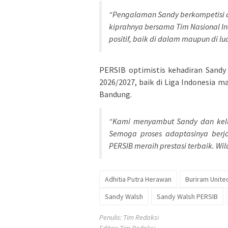
“Pengalaman Sandy berkompetisi di
kiprahnya bersama Tim Nasional 
positif, baik di dalam maupun di lua
PERSIB optimistis kehadiran Sand
2026/2027, baik di Liga Indonesia m
Bandung.
“Kami menyambut Sandy dan kelu
Semoga proses adaptasinya ber
PERSIB meraih prestasi terbaik. Wil
Adhitia Putra Herawan
Buriram Unite
Sandy Walsh
Sandy Walsh PERSIB
Penulis: Tim Redaksi
Editor: Tim Redaksi