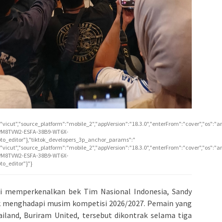
vicut","source_platform":"mobile_2","appVersion":"18.3.0","enterFrom":"cover","os":"a
CPM8TVW2-ESFA-38B9-WT6X-
o_editor"},"tiktok_developers_3p_anchor_params":"
vicut","source_platform":"mobile_2","appVersion":"18.3.0","enterFrom":"cover","os":"a
CPM8TVW2-ESFA-38B9-WT6X-
o_editor"}"}
 memperkenalkan bek Tim Nasional Indonesia, Sandy
uk menghadapi musim kompetisi 2026/2027. Pemain yang
iland, Buriram United, tersebut dikontrak selama tiga