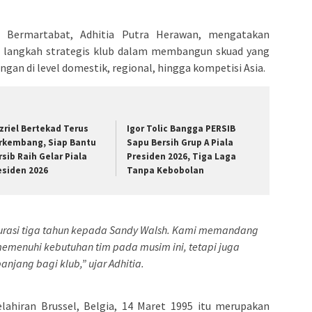
Bermartabat, Adhitia Putra Herawan, mengatakan
 langkah strategis klub dalam membangun skuad yang
gan di level domestik, regional, hingga kompetisi Asia.
zriel Bertekad Terus
Igor Tolic Bangga PERSIB
rkembang, Siap Bantu
Sapu Bersih Grup A Piala
rsib Raih Gelar Piala
Presiden 2026, Tiga Laga
esiden 2026
Tanpa Kebobolan
urasi tiga tahun kepada Sandy Walsh. Kami memandang
emenuhi kebutuhan tim pada musim ini, tetapi juga
anjang bagi klub,” ujar Adhitia.
ahiran Brussel, Belgia, 14 Maret 1995 itu merupakan