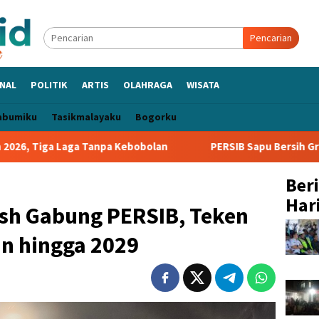
Pencarian
NAL
POLITIK
ARTIS
OLAHRAGA
WISATA
abumiku
Tasikmalayaku
Bogorku
 Kebobolan
PERSIB Sapu Bersih Grup A Piala Presiden 202
Ber
Hari
sh Gabung PERSIB, Teken
un hingga 2029