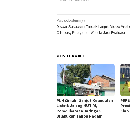
Navigasi
Pos sebelumnya
Dispar Sukabumi Tindak Lanjuti Video Viral 
pos
Citepus, Pelayanan Wisata Jadi Evaluasi
POS TERKAIT
PLN Cimahi Genjot Keandalan
PERSI
Listrik Jelang HUT RI,
Pres
Pemeliharaan Jaringan
Siap
Dilakukan Tanpa Padam