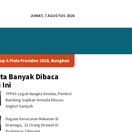
JUMAT, 7 AGUSTUS 2026
6, Bungkam Tampines Rovers 1-0 dan Lolos ke Semifinal
P
ita Banyak Dibaca
 Ini
TPPAS Legok Nangka Dimulai, Pemkot
Bandung Siapkan Armada Khusus
Angkut Sampah
‎Dugaan Keracunan Makanan di
Dramaga, 21 Orang Dirawat Di
Puskemas Ciherang ‎