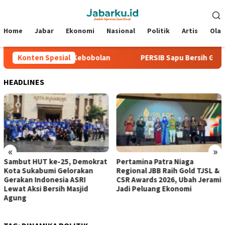
Loncat
Menu
ke
Mobile
konten
Home
Jabar
Ekonomi
Nasional
Politik
Artis
Ola
6, Tiga Laga Tanpa Kebobolan
Konten Spesial
PERSIB Sapu Bersih Grup A 
HEADLINES
«
»
Sambut HUT ke-25, Demokrat
Pertamina Patra Niaga
Kota Sukabumi Gelorakan
Regional JBB Raih Gold TJSL &
Gerakan Indonesia ASRI
CSR Awards 2026, Ubah Jerami
Lewat Aksi Bersih Masjid
Jadi Peluang Ekonomi
Agung