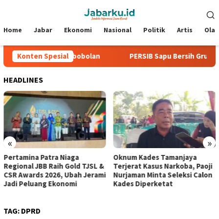
Loncat
Menu
ke
Mobile
konten
Home
Jabar
Ekonomi
Nasional
Politik
Artis
Ola
Tiga Laga Tanpa Kebobolan
Konten Spesial
PERSIB Sapu Bersih Grup A Pial
HEADLINES
«
»
Pertamina Patra Niaga
Oknum Kades Tamanjaya
Regional JBB Raih Gold TJSL &
Terjerat Kasus Narkoba, Paoji
CSR Awards 2026, Ubah Jerami
Nurjaman Minta Seleksi Calon
Jadi Peluang Ekonomi
Kades Diperketat
TAG:
DPRD