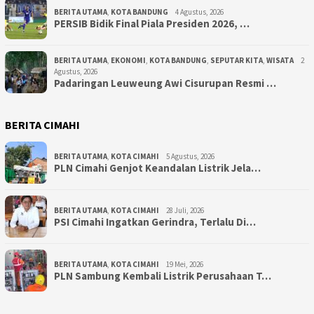
BERITA UTAMA
,
KOTA BANDUNG
4 Agustus, 2026
PERSIB Bidik Final Piala Presiden 2026, …
BERITA UTAMA
,
EKONOMI
,
KOTA BANDUNG
,
SEPUTAR KITA
,
WISATA
2
Agustus, 2026
Padaringan Leuweung Awi Cisurupan Resmi …
BERITA CIMAHI
BERITA UTAMA
,
KOTA CIMAHI
5 Agustus, 2026
PLN Cimahi Genjot Keandalan Listrik Jela…
BERITA UTAMA
,
KOTA CIMAHI
28 Juli, 2026
PSI Cimahi Ingatkan Gerindra, Terlalu Di…
BERITA UTAMA
,
KOTA CIMAHI
19 Mei, 2026
PLN Sambung Kembali Listrik Perusahaan T…