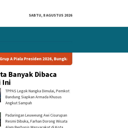
SABTU, 8 AGUSTUS 2026
a Presiden 2026, Bungkam Tampines Rovers 1-0 dan Lolos ke Semif
ita Banyak Dibaca
 Ini
TPPAS Legok Nangka Dimulai, Pemkot
Bandung Siapkan Armada Khusus
Angkut Sampah
Padaringan Leuweung Awi Cisurupan
Resmi Dibuka, Farhan Dorong Wisata
Alam Berbasis Masyarakat di Kota