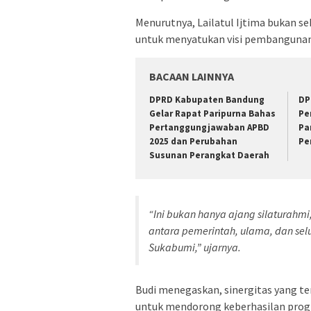
Menurutnya, Lailatul Ijtima bukan s
untuk menyatukan visi pembangunan 
BACAAN LAINNYA
DPRD Kabupaten Bandung
DP
Gelar Rapat Paripurna Bahas
Pe
Pertanggungjawaban APBD
Pa
2025 dan Perubahan
Pe
Susunan Perangkat Daerah
“Ini bukan hanya ajang silaturah
antara pemerintah, ulama, dan s
Sukabumi,” ujarnya.
Budi menegaskan, sinergitas yang te
untuk mendorong keberhasilan prog