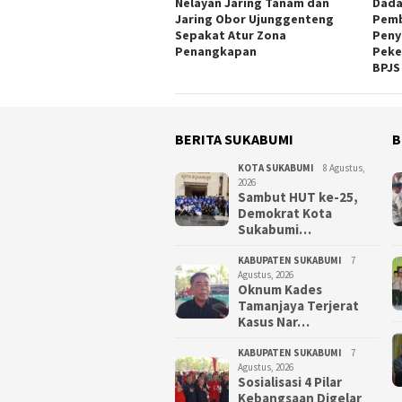
Nelayan Jaring Tanam dan
Dada
Jaring Obor Ujunggenteng
Pemb
Sepakat Atur Zona
Peny
Penangkapan
Peke
BPJS
BERITA SUKABUMI
B
KOTA SUKABUMI
8 Agustus,
2026
Sambut HUT ke-25,
Demokrat Kota
Sukabumi…
KABUPATEN SUKABUMI
7
Agustus, 2026
Oknum Kades
Tamanjaya Terjerat
Kasus Nar…
KABUPATEN SUKABUMI
7
Agustus, 2026
Sosialisasi 4 Pilar
Kebangsaan Digelar