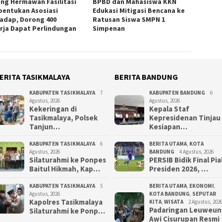
ng Hermawan Fasilitasi
BPBD dan Mahasiswa KKN
entukan Asosiasi
Edukasi Mitigasi Bencana ke
adap, Dorong 400
Ratusan Siswa SMPN 1
rja Dapat Perlindungan
Simpenan
ERITA TASIKMALAYA
BERITA BANDUNG
KABUPATEN TASIKMALAYA
7
KABUPATEN BANDUNG
6
Agustus, 2026
Agustus, 2026
Kekeringan di
Kepala Staf
Tasikmalaya, Polsek
Kepresidenan Tinjau
Tanjun…
Kesiapan…
KABUPATEN TASIKMALAYA
6
BERITA UTAMA
,
KOTA
Agustus, 2026
BANDUNG
4 Agustus, 2026
Silaturahmi ke Ponpes
PERSIB Bidik Final Pia
Baitul Hikmah, Kap…
Presiden 2026, …
KABUPATEN TASIKMALAYA
5
BERITA UTAMA
,
EKONOMI
,
Agustus, 2026
KOTA BANDUNG
,
SEPUTAR
Kapolres Tasikmalaya
KITA
,
WISATA
2 Agustus, 202
Padaringan Leuweun
Silaturahmi ke Ponp…
Awi Cisurupan Resmi