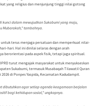
at yang religius dan menjunjung tinggi nilai gotong
di kunci dalam mewujudkan Sukabumi yang maju,
au Mubarakah,” tambahnya.
t untuk terus menjaga persatuan dan memperkuat nilai-
i-hari. Hal ini dinilai selaras dengan arah
berorientasi pada aspek fisik, tetapi juga spiritual.
 DPRD turut mengajak masyarakat untuk menyukseskan
paten Sukabumi, termasuk Musabaqah Tilawatil Quran
i 2026 di Ponpes Yaspida, Kecamatan Kadudampit.
gat dibutuhkan agar setiap agenda keagamaan berjalan
tif bagi kehidupan sosial,” ungkapnya.