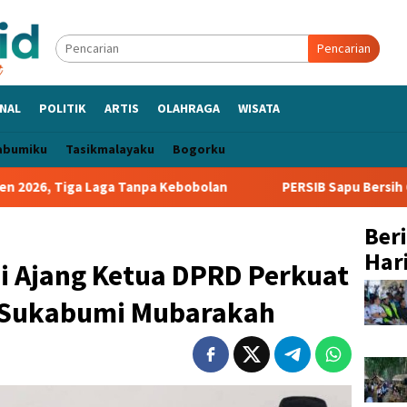
Pencarian
NAL
POLITIK
ARTIS
OLAHRAGA
WISATA
abumiku
Tasikmalayaku
Bogorku
iga Laga Tanpa Kebobolan
PERSIB Sapu Bersih Grup A Pial
Ber
Hari
adi Ajang Ketua DPRD Perkuat
k Sukabumi Mubarakah