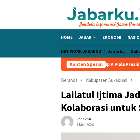
Loncat
ke
konten
HOME
JABAR
EKONOMI
NASIO
NET WORK JABARKU
Jabarku
Suk
r Tolic Bangga PERSIB Sapu Bersih Grup A Piala Presiden 2026, T
Konten Spesial
Beranda
Kabupaten Sukabumi
Lailatul Ijtima J
Kolaborasi untu
Redaktur
1 Mei, 2026