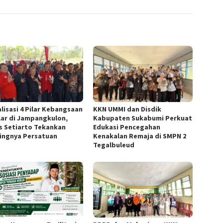
alisasi 4 Pilar Kebangsaan
KKN UMMI dan Disdik
lar di Jampangkulon,
Kabupaten Sukabumi Perkuat
us Setiarto Tekankan
Edukasi Pencegahan
ingnya Persatuan
Kenakalan Remaja di SMPN 2
Tegalbuleud