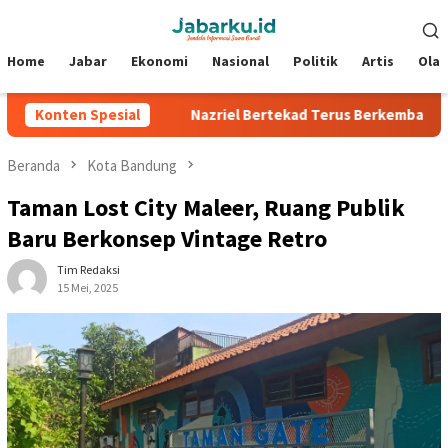
Loncat
Menu
ke
Mobile
konten
Home
Jabar
Ekonomi
Nasional
Politik
Artis
Ola
lverstone
Konten Spesial
Nazriel Bertekad Terus Berkembang, Siap Bantu
Beranda
Kota Bandung
Taman Lost City Maleer, Ruang Publik
Baru Berkonsep Vintage Retro
Tim Redaksi
15 Mei, 2025