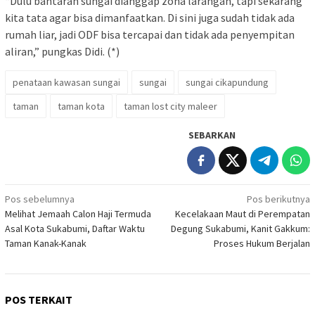
“Dulu bantaran sungai dianggap zona larangan, tapi sekarang
kita tata agar bisa dimanfaatkan. Di sini juga sudah tidak ada
rumah liar, jadi ODF bisa tercapai dan tidak ada penyempitan
aliran,” pungkas Didi. (*)
penataan kawasan sungai
sungai
sungai cikapundung
taman
taman kota
taman lost city maleer
SEBARKAN
Navigasi
Pos sebelumnya
Pos berikutnya
Melihat Jemaah Calon Haji Termuda
Kecelakaan Maut di Perempatan
pos
Asal Kota Sukabumi, Daftar Waktu
Degung Sukabumi, Kanit Gakkum:
Taman Kanak-Kanak
Proses Hukum Berjalan
POS TERKAIT