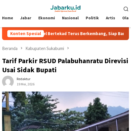
Loncat
Menu
ke
Mobile
konten
Home
Jabar
Ekonomi
Nasional
Politik
Artis
Ola
Konten Spesial
Nazriel Bertekad Terus Berkembang, Siap Bantu Persib Ra
Beranda
Kabupaten Sukabumi
Tarif Parkir RSUD Palabuhanratu Direvisi
Usai Sidak Bupati
Redaktur
19 Mei, 2026