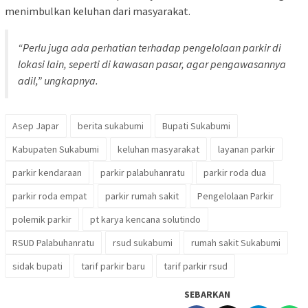
menimbulkan keluhan dari masyarakat.
“Perlu juga ada perhatian terhadap pengelolaan parkir di
lokasi lain, seperti di kawasan pasar, agar pengawasannya
adil,” ungkapnya.
Asep Japar
berita sukabumi
Bupati Sukabumi
Kabupaten Sukabumi
keluhan masyarakat
layanan parkir
parkir kendaraan
parkir palabuhanratu
parkir roda dua
parkir roda empat
parkir rumah sakit
Pengelolaan Parkir
polemik parkir
pt karya kencana solutindo
RSUD Palabuhanratu
rsud sukabumi
rumah sakit Sukabumi
sidak bupati
tarif parkir baru
tarif parkir rsud
SEBARKAN