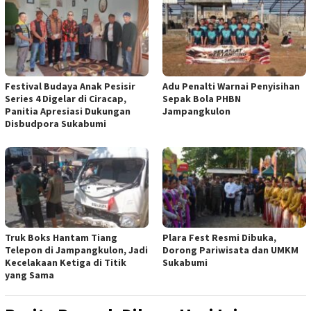
Festival Budaya Anak Pesisir
Adu Penalti Warnai Penyisihan
Series 4 Digelar di Ciracap,
Sepak Bola PHBN
Panitia Apresiasi Dukungan
Jampangkulon
Disbudpora Sukabumi
Truk Boks Hantam Tiang
Plara Fest Resmi Dibuka,
Telepon di Jampangkulon, Jadi
Dorong Pariwisata dan UMKM
Kecelakaan Ketiga di Titik
Sukabumi
yang Sama