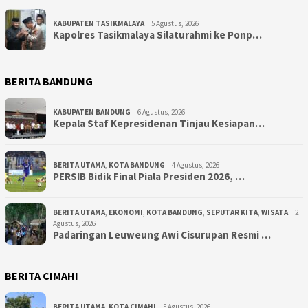
KABUPATEN TASIKMALAYA
5 Agustus, 2026
Kapolres Tasikmalaya Silaturahmi ke Ponp…
BERITA BANDUNG
KABUPATEN BANDUNG
6 Agustus, 2026
Kepala Staf Kepresidenan Tinjau Kesiapan…
BERITA UTAMA
,
KOTA BANDUNG
4 Agustus, 2026
PERSIB Bidik Final Piala Presiden 2026, …
BERITA UTAMA
,
EKONOMI
,
KOTA BANDUNG
,
SEPUTAR KITA
,
WISATA
2
Agustus, 2026
Padaringan Leuweung Awi Cisurupan Resmi …
BERITA CIMAHI
BERITA UTAMA
,
KOTA CIMAHI
5 Agustus, 2026