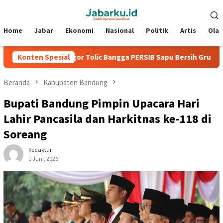
Loncat
Menu
ke
Mobile
konten
Home
Jabar
Ekonomi
Nasional
Politik
Artis
Ola
Konten Spesial
Igor Tolic Bangga PERSIB Sapu Bersih Grup A Piala Presid
Beranda
Kabupaten Bandung
Bupati Bandung Pimpin Upacara Hari
Lahir Pancasila dan Harkitnas ke-118 di
Soreang
Redaktur
1 Juni, 2026