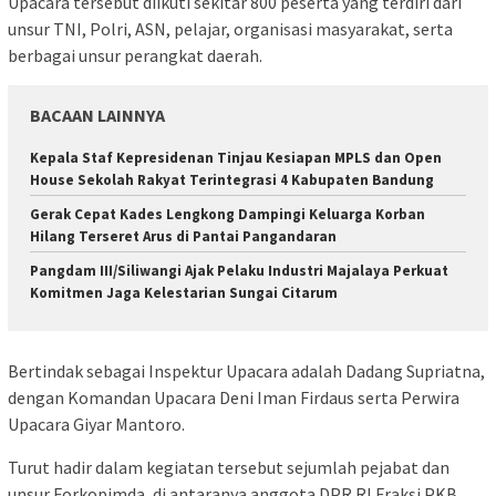
Upacara tersebut diikuti sekitar 800 peserta yang terdiri dari
unsur TNI, Polri, ASN, pelajar, organisasi masyarakat, serta
berbagai unsur perangkat daerah.
BACAAN LAINNYA
Kepala Staf Kepresidenan Tinjau Kesiapan MPLS dan Open
House Sekolah Rakyat Terintegrasi 4 Kabupaten Bandung
Gerak Cepat Kades Lengkong Dampingi Keluarga Korban
Hilang Terseret Arus di Pantai Pangandaran
Pangdam III/Siliwangi Ajak Pelaku Industri Majalaya Perkuat
Komitmen Jaga Kelestarian Sungai Citarum
Bertindak sebagai Inspektur Upacara adalah
Dadang Supriatna
,
dengan Komandan Upacara
Deni Iman Firdaus
serta Perwira
Upacara
Giyar Mantoro
.
Turut hadir dalam kegiatan tersebut sejumlah pejabat dan
unsur Forkopimda, di antaranya anggota DPR RI Fraksi PKB