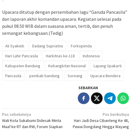
Upacara ditutup dengan persembahan lagu “Garuda Pancasila”
dan laporan akhir komandan upacara. Kegiatan selesai pada
pukul 08.50 WIB dalam suasana aman, tertib, dan penuh
semangat kebangsaan.(Tedig)
Ali Syakieb
Dadang Supriatna
Forkopimda
Hari Lahir Pancasila
Harkitnas ke-118
Indonesia
Kabupaten Bandung
Kebangkitan Nasional
Lapang Upakarti
Pancasila
pemkab bandung
Soreang
Upacara Bendera
SEBARKAN
Navigasi
Pos sebelumnya
Pos berikutnya
Wali Kota Sukabumi Didesak Minta
Hari Jadi Desa Cibanteng Ke 48,
pos
Maaf ke RT dan RW, Forum Siapkan
Pawai Dongdang Hingga Wayang