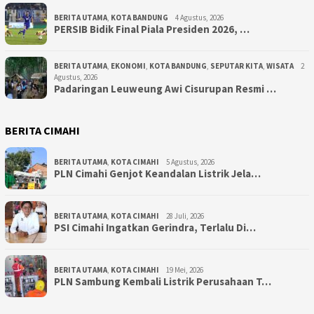
BERITA UTAMA
,
KOTA BANDUNG
4 Agustus, 2026
PERSIB Bidik Final Piala Presiden 2026, …
BERITA UTAMA
,
EKONOMI
,
KOTA BANDUNG
,
SEPUTAR KITA
,
WISATA
2
Agustus, 2026
Padaringan Leuweung Awi Cisurupan Resmi …
BERITA CIMAHI
BERITA UTAMA
,
KOTA CIMAHI
5 Agustus, 2026
PLN Cimahi Genjot Keandalan Listrik Jela…
BERITA UTAMA
,
KOTA CIMAHI
28 Juli, 2026
PSI Cimahi Ingatkan Gerindra, Terlalu Di…
BERITA UTAMA
,
KOTA CIMAHI
19 Mei, 2026
PLN Sambung Kembali Listrik Perusahaan T…