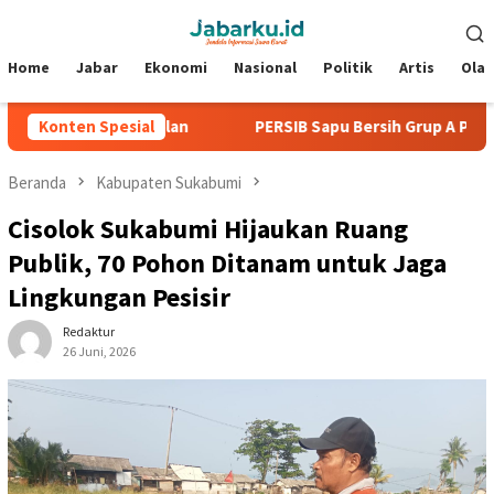
Loncat
Menu
ke
Mobile
konten
Home
Jabar
Ekonomi
Nasional
Politik
Artis
Ola
 Tanpa Kebobolan
Konten Spesial
PERSIB Sapu Bersih Grup A Piala Presid
Beranda
Kabupaten Sukabumi
Cisolok Sukabumi Hijaukan Ruang
Publik, 70 Pohon Ditanam untuk Jaga
Lingkungan Pesisir
Redaktur
26 Juni, 2026