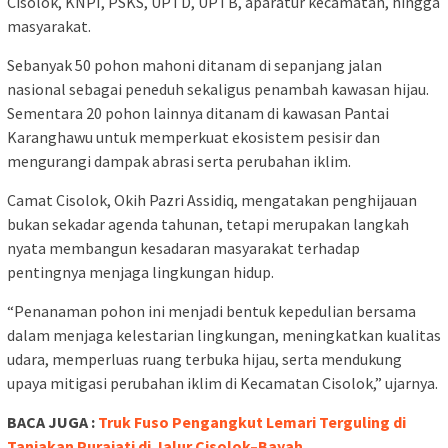
Cisolok, KNPI, PSKS, UPTD, UPTB, aparatur kecamatan, hingga
masyarakat.
Sebanyak 50 pohon mahoni ditanam di sepanjang jalan
nasional sebagai peneduh sekaligus penambah kawasan hijau.
Sementara 20 pohon lainnya ditanam di kawasan Pantai
Karanghawu untuk memperkuat ekosistem pesisir dan
mengurangi dampak abrasi serta perubahan iklim.
Camat Cisolok, Okih Pazri Assidiq, mengatakan penghijauan
bukan sekadar agenda tahunan, tetapi merupakan langkah
nyata membangun kesadaran masyarakat terhadap
pentingnya menjaga lingkungan hidup.
“Penanaman pohon ini menjadi bentuk kepedulian bersama
dalam menjaga kelestarian lingkungan, meningkatkan kualitas
udara, memperluas ruang terbuka hijau, serta mendukung
upaya mitigasi perubahan iklim di Kecamatan Cisolok,” ujarnya.
BACA JUGA :
Truk Fuso Pengangkut Lemari Terguling di
Tanjakan Purajati di Jalur Cisolok–Bayah