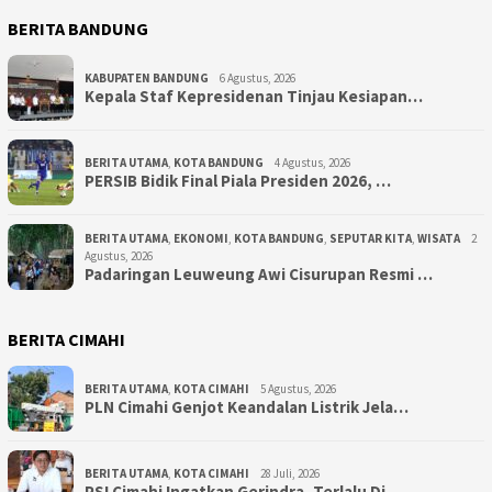
BERITA BANDUNG
KABUPATEN BANDUNG
6 Agustus, 2026
Kepala Staf Kepresidenan Tinjau Kesiapan…
BERITA UTAMA
,
KOTA BANDUNG
4 Agustus, 2026
PERSIB Bidik Final Piala Presiden 2026, …
BERITA UTAMA
,
EKONOMI
,
KOTA BANDUNG
,
SEPUTAR KITA
,
WISATA
2
Agustus, 2026
Padaringan Leuweung Awi Cisurupan Resmi …
BERITA CIMAHI
BERITA UTAMA
,
KOTA CIMAHI
5 Agustus, 2026
PLN Cimahi Genjot Keandalan Listrik Jela…
BERITA UTAMA
,
KOTA CIMAHI
28 Juli, 2026
PSI Cimahi Ingatkan Gerindra, Terlalu Di…