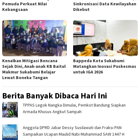
Pemuda Perkuat Nilai
Sinkronisasi Data Kewilayahan
Kebangsaan
Dikebut
Kenalkan Mitigasi Bencana
Bappeda Kota Sukabumi
Sejak Dini, Anak-anak KB Baitul
Matangkan Inovasi Puskesmas
Makmur Sukabumi Belajar
untuk IGA 2026
Lewat Boneka Tangan
Berita Banyak Dibaca Hari Ini
TPPAS Legok Nangka Dimulai, Pemkot Bandung Siapkan
Armada Khusus Angkut Sampah
Anggota DPRD Jabar Dessy Susilawati dan Fraksi PAN
Sampaikan Ucapan Maulid Nabi Muhammad SAW 1447 H