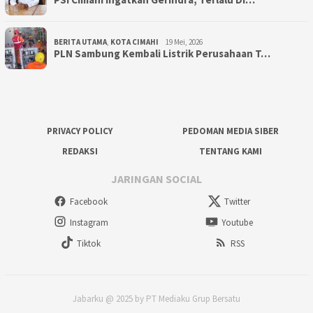
BERITA UTAMA
,
KOTA CIMAHI
19 Mei, 2026
PLN Sambung Kembali Listrik Perusahaan T…
PRIVACY POLICY
PEDOMAN MEDIA SIBER
REDAKSI
TENTANG KAMI
JARINGAN SOCIAL
Facebook
Twitter
Instagram
Youtube
Tiktok
RSS
Jabarku @ 2025 by PT Mediaku Grup Bersatu