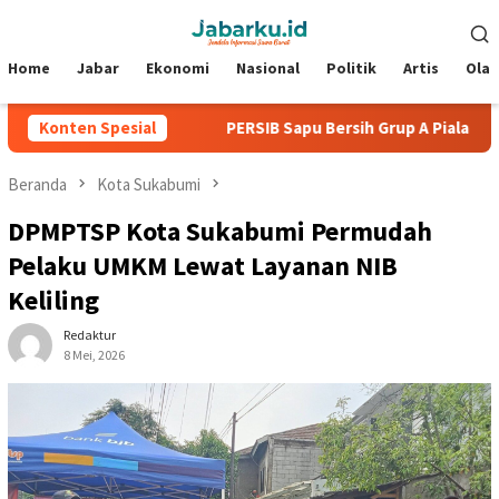
Loncat
Menu
ke
Mobile
konten
Home
Jabar
Ekonomi
Nasional
Politik
Artis
Ola
pa Kebobolan
Konten Spesial
PERSIB Sapu Bersih Grup A Piala Presiden 2
Beranda
Kota Sukabumi
DPMPTSP Kota Sukabumi Permudah
Pelaku UMKM Lewat Layanan NIB
Keliling
Redaktur
8 Mei, 2026