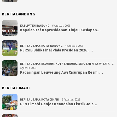
BERITA BANDUNG
KABUPATEN BANDUNG
6 Agustus, 2026
Kepala Staf Kepresidenan Tinjau Kesiapan…
BERITA UTAMA
,
KOTA BANDUNG
4 Agustus, 2026
PERSIB Bidik Final Piala Presiden 2026, …
BERITA UTAMA
,
EKONOMI
,
KOTA BANDUNG
,
SEPUTAR KITA
,
WISATA
2
Agustus, 2026
Padaringan Leuweung Awi Cisurupan Resmi …
BERITA CIMAHI
BERITA UTAMA
,
KOTA CIMAHI
5 Agustus, 2026
PLN Cimahi Genjot Keandalan Listrik Jela…