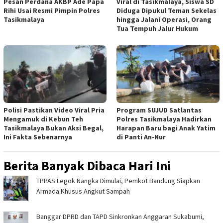
Pesan Perdana AKBP Ade Papa
Viral di Tasikmalaya, Siswa SD
Rihi Usai Resmi Pimpin Polres
Diduga Dipukul Teman Sekelas
Tasikmalaya
hingga Jalani Operasi, Orang
Tua Tempuh Jalur Hukum
Polisi Pastikan Video Viral Pria
Program SUJUD Satlantas
Mengamuk di Kebun Teh
Polres Tasikmalaya Hadirkan
Tasikmalaya Bukan Aksi Begal,
Harapan Baru bagi Anak Yatim
Ini Fakta Sebenarnya
di Panti An-Nur
Berita Banyak Dibaca Hari Ini
TPPAS Legok Nangka Dimulai, Pemkot Bandung Siapkan
Armada Khusus Angkut Sampah
Banggar DPRD dan TAPD Sinkronkan Anggaran Sukabumi,