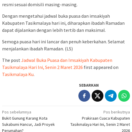
resmi sesuai domisili masing-masing.
Dengan mengetahui jadwal buka puasa dan imsakiyah
Kabupaten Tasikmalaya hari ini, diharapkan ibadah Ramadan
dapat dijalankan dengan lebih tertib dan maksimal.
Semoga puasa hari ini lancar dan penuh keberkahan. Selamat
menjalankan ibadah Ramadan. (LS)
The post
Jadwal Buka Puasa dan Imsakiyah Kabupaten
Tasikmalaya Hari Ini, Senin 2 Maret 2026
first appeared on
Tasikmalaya Ku
.
SEBARKAN
Navigasi
Pos sebelumnya
Pos berikutnya
Bukit Gunung Karang Kota
Prakiraan Cuaca Kabupaten
pos
Sukabumi Hancur, Jadi Proyek
Tasikmalaya Hari Ini, Senin 2 Maret
Perumahan?
2026