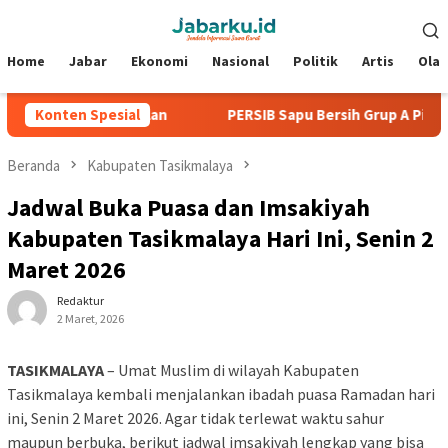
Loncat
Menu
ke
Mobile
konten
Home
Jabar
Ekonomi
Nasional
Politik
Artis
Ola
ga Tanpa Kebobolan
Konten Spesial
PERSIB Sapu Bersih Grup A Piala Presi
Beranda
Kabupaten Tasikmalaya
Jadwal Buka Puasa dan Imsakiyah
Kabupaten Tasikmalaya Hari Ini, Senin 2
Maret 2026
Redaktur
2 Maret, 2026
TASIKMALAYA
– Umat Muslim di wilayah
Kabupaten
Tasikmalaya
kembali menjalankan ibadah puasa Ramadan hari
ini, Senin 2 Maret 2026. Agar tidak terlewat waktu sahur
maupun berbuka, berikut jadwal imsakiyah lengkap yang bisa