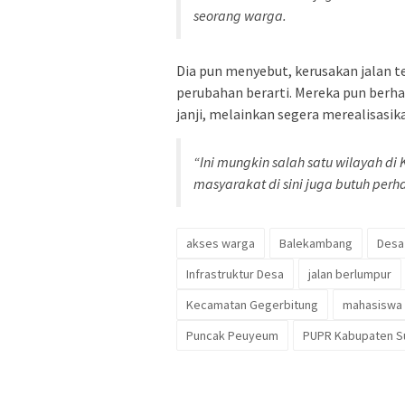
seorang warga.
Dia pun menyebut, kerusakan jalan 
perubahan berarti. Mereka pun berh
janji, melainkan segera merealisasi
“Ini mungkin salah satu wilayah d
masyarakat di sini juga butuh perh
akses warga
Balekambang
Desa
Infrastruktur Desa
jalan berlumpur
Kecamatan Gegerbitung
mahasiswa 
Puncak Peuyeum
PUPR Kabupaten S