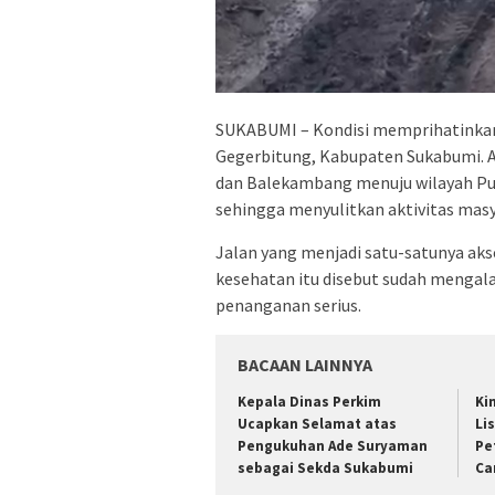
SUKABUMI – Kondisi memprihatinkan
Gegerbitung, Kabupaten Sukabumi. 
dan Balekambang menuju wilayah Pu
sehingga menyulitkan aktivitas masy
Jalan yang menjadi satu-satunya akse
kesehatan itu disebut sudah mengala
penanganan serius.
BACAAN LAINNYA
Kepala Dinas Perkim
Ki
Ucapkan Selamat atas
Li
Pengukuhan Ade Suryaman
Pe
sebagai Sekda Sukabumi
Ca