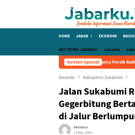
Loncat
ke
konten
HOME
JABAR
EKONOMI
NASIO
NET WORK JABARKU
Jabarku
Suk
kad Terus Berkembang, Siap Bantu Persib Raih Gelar Piala Presid
Konten Spesial
Beranda
Kabupaten Sukabumi
Jalan Sukabumi R
Gegerbitung Bert
di Jalur Berlumpu
Redaktur
12 Mei, 2026