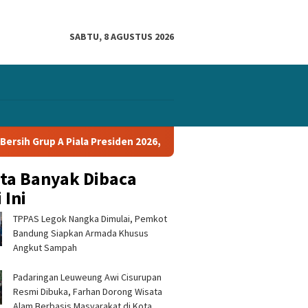
SABTU, 8 AGUSTUS 2026
a Presiden 2026, Tiga Laga Tanpa Kebobolan
PERSIB Sapu 
ita Banyak Dibaca
 Ini
TPPAS Legok Nangka Dimulai, Pemkot
Bandung Siapkan Armada Khusus
Angkut Sampah
Padaringan Leuweung Awi Cisurupan
Resmi Dibuka, Farhan Dorong Wisata
Alam Berbasis Masyarakat di Kota