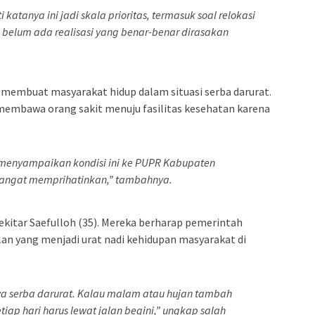
katanya ini jadi skala prioritas, termasuk soal relokasi
belum ada realisasi yang benar-benar dirasakan
k membuat masyarakat hidup dalam situasi serba darurat.
 membawa orang sakit menuju fasilitas kesehatan karena
menyampaikan kondisi ini ke PUPR Kabupaten
angat memprihatinkan,” tambahnya.
kitar Saefulloh (35). Mereka berharap pemerintah
an yang menjadi urat nadi kehidupan masyarakat di
nya serba darurat. Kalau malam atau hujan tambah
tiap hari harus lewat jalan begini,” ungkap salah