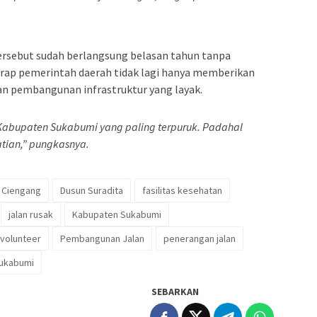
tersebut sudah berlangsung belasan tahun tanpa
arap pemerintah daerah tidak lagi hanya memberikan
kan pembangunan infrastruktur yang layak.
i Kabupaten Sukabumi yang paling terpuruk. Padahal
atian,” pungkasnya.
 Ciengang
Dusun Suradita
fasilitas kesehatan
jalan rusak
Kabupaten Sukabumi
volunteer
Pembangunan Jalan
penerangan jalan
ukabumi
SEBARKAN