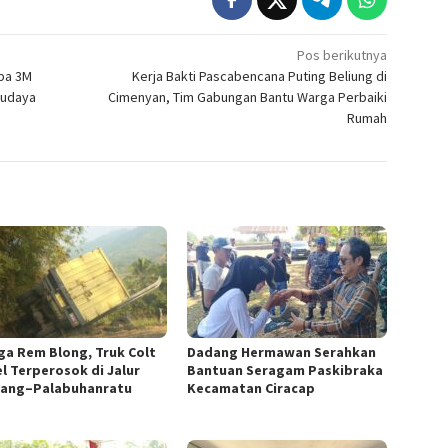
Pos berikutnya
mba 3M
Kerja Bakti Pascabencana Puting Beliung di
Budaya
Cimenyan, Tim Gabungan Bantu Warga Perbaiki
Rumah
ga Rem Blong, Truk Colt
Dadang Hermawan Serahkan
el Terperosok di Jalur
Bantuan Seragam Paskibraka
dang–Palabuhanratu
Kecamatan Ciracap