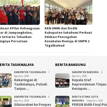
alisasi 4 Pilar Kebangsaan
KKN UMMI dan Disdik
lar di Jampangkulon,
Kabupaten Sukabumi Perkuat
us Setiarto Tekankan
Edukasi Pencegahan
ingnya Persatuan
Kenakalan Remaja di SMPN 2
Tegalbuleud
ERITA TASIKMALAYA
BERITA BANDUNG
KABUPATEN TASIKMALAYA
7
KABUPATEN BANDUNG
6
Agustus, 2026
Agustus, 2026
Kekeringan di
Kepala Staf
Tasikmalaya, Polsek
Kepresidenan Tinjau
Tanjun…
Kesiapan…
KABUPATEN TASIKMALAYA
6
BERITA UTAMA
,
KOTA
Agustus, 2026
BANDUNG
4 Agustus, 2026
Silaturahmi ke Ponpes
PERSIB Bidik Final Pia