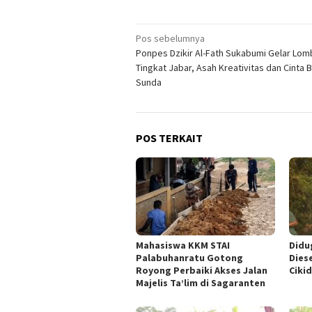
Navigasi
Pos sebelumnya
Ponpes Dzikir Al-Fath Sukabumi Gelar Lo
pos
Tingkat Jabar, Asah Kreativitas dan Cinta 
Sunda
POS TERKAIT
Mahasiswa KKM STAI
Didu
Palabuhanratu Gotong
Dies
Royong Perbaiki Akses Jalan
Ciki
Majelis Ta’lim di Sagaranten