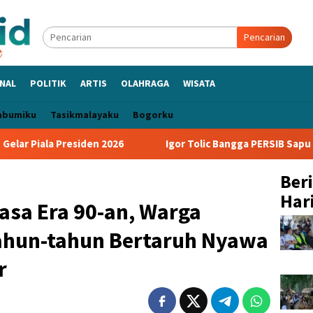
Pencarian
NAL
POLITIK
ARTIS
OLAHRAGA
WISATA
abumiku
Tasikmalayaku
Bogorku
en 2026
Igor Tolic Bangga PERSIB Sapu Bersih Grup A Pial
Ber
Hari
asa Era 90-an, Warga
ahun-tahun Bertaruh Nyawa
r