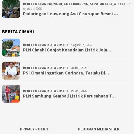
BERITA UTAMA
,
EKONOMI
,
KOTA BANDUNG
,
SEPUTAR KITA
,
WISATA
2
Agustus, 2026
Padaringan Leuweung Awi Cisurupan Resmi …
BERITA CIMAHI
BERITA UTAMA
,
KOTA CIMAHI
5 Agustus, 2026
PLN Cimahi Genjot Keandalan Listrik Jela…
BERITA UTAMA
,
KOTA CIMAHI
28 Juli, 2026
PSI Cimahi Ingatkan Gerindra, Terlalu Di…
BERITA UTAMA
,
KOTA CIMAHI
19 Mei, 2026
PLN Sambung Kembali Listrik Perusahaan T…
PRIVACY POLICY
PEDOMAN MEDIA SIBER