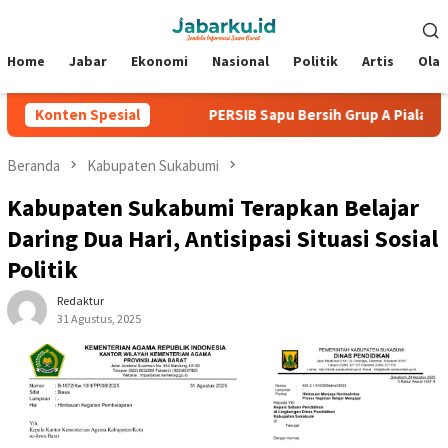
Loncat
Menu
ke
Mobile
konten
Home
Jabar
Ekonomi
Nasional
Politik
Artis
Ola
anpa Kebobolan
Konten Spesial
PERSIB Sapu Bersih Grup A Piala Presiden 
Beranda
Kabupaten Sukabumi
Kabupaten Sukabumi Terapkan Belajar
Daring Dua Hari, Antisipasi Situasi Sosial
Politik
Redaktur
31 Agustus, 2025