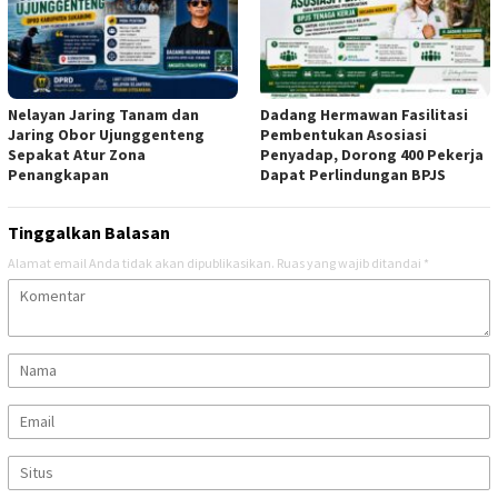
Nelayan Jaring Tanam dan
Dadang Hermawan Fasilitasi
Jaring Obor Ujunggenteng
Pembentukan Asosiasi
Sepakat Atur Zona
Penyadap, Dorong 400 Pekerja
Penangkapan
Dapat Perlindungan BPJS
Tinggalkan Balasan
Alamat email Anda tidak akan dipublikasikan.
Ruas yang wajib ditandai
*