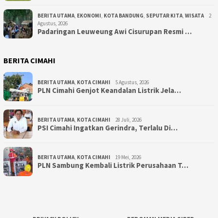
BERITA UTAMA
,
EKONOMI
,
KOTA BANDUNG
,
SEPUTAR KITA
,
WISATA
2
Agustus, 2026
Padaringan Leuweung Awi Cisurupan Resmi …
BERITA CIMAHI
BERITA UTAMA
,
KOTA CIMAHI
5 Agustus, 2026
PLN Cimahi Genjot Keandalan Listrik Jela…
BERITA UTAMA
,
KOTA CIMAHI
28 Juli, 2026
PSI Cimahi Ingatkan Gerindra, Terlalu Di…
BERITA UTAMA
,
KOTA CIMAHI
19 Mei, 2026
PLN Sambung Kembali Listrik Perusahaan T…