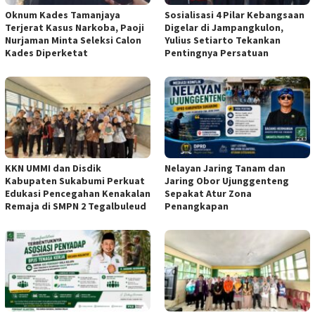
Oknum Kades Tamanjaya
Sosialisasi 4 Pilar Kebangsaan
Terjerat Kasus Narkoba, Paoji
Digelar di Jampangkulon,
Nurjaman Minta Seleksi Calon
Yulius Setiarto Tekankan
Kades Diperketat
Pentingnya Persatuan
KKN UMMI dan Disdik
Nelayan Jaring Tanam dan
Kabupaten Sukabumi Perkuat
Jaring Obor Ujunggenteng
Edukasi Pencegahan Kenakalan
Sepakat Atur Zona
Remaja di SMPN 2 Tegalbuleud
Penangkapan