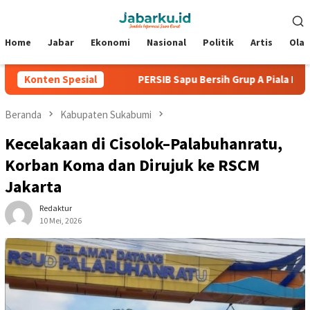
Loncat
Menu
ke
Mobile
konten
Home
Jabar
Ekonomi
Nasional
Politik
Artis
Ola
a Kebobolan
Konten Spesial
PERSIB Sapu Bersih Grup A Piala Presiden 20
Beranda
Kabupaten Sukabumi
Kecelakaan di Cisolok–Palabuhanratu,
Korban Koma dan Dirujuk ke RSCM
Jakarta
Redaktur
10 Mei, 2026