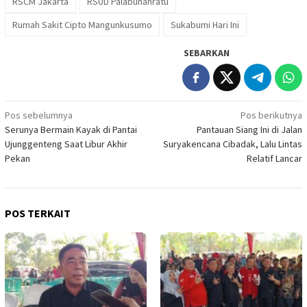
RSCM Jakarta
RSUD Palabuhanratu
Rumah Sakit Cipto Mangunkusumo
Sukabumi Hari Ini
SEBARKAN
Navigasi
Pos sebelumnya
Pos berikutnya
Serunya Bermain Kayak di Pantai
Pantauan Siang Ini di Jalan
pos
Ujunggenteng Saat Libur Akhir
Suryakencana Cibadak, Lalu Lintas
Pekan
Relatif Lancar
POS TERKAIT