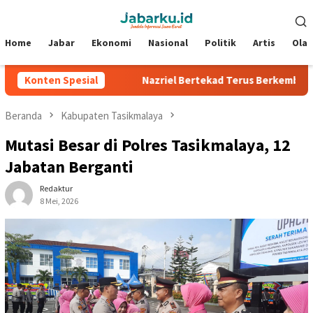
Loncat
Menu
ke
Mobile
konten
Home
Jabar
Ekonomi
Nasional
Politik
Artis
Ola
 Silverstone
Konten Spesial
Nazriel Bertekad Terus Berkembang, Siap Ban
Beranda
Kabupaten Tasikmalaya
Mutasi Besar di Polres Tasikmalaya, 12
Jabatan Berganti
Redaktur
8 Mei, 2026