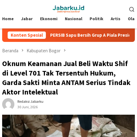
Loncat
Menu
ke
Mobile
konten
Home
Jabar
Ekonomi
Nasional
Politik
Artis
Ola
Konten Spesial
PERSIB Sapu Bersih Grup A Piala Presiden 2026, Bungkam 
Beranda
Kabupaten Bogor
Oknum Keamanan Jual Beli Waktu Shif
di Level 701 Tak Tersentuh Hukum,
Garda Sakti Minta ANTAM Serius Tindak
Aktor Intelektual
Redaksi Jabarku
30 Juni, 2026