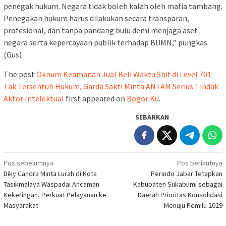
penegak hukum. Negara tidak boleh kalah oleh mafia tambang.
Penegakan hukum harus dilakukan secara transparan,
profesional, dan tanpa pandang bulu demi menjaga aset
negara serta kepercayaan publik terhadap BUMN,” pungkas
(Gus)
The post
Oknum Keamanan Jual Beli Waktu Shif di Level 701
Tak Tersentuh Hukum, Garda Sakti Minta ANTAM Serius Tindak
Aktor Intelektual
first appeared on
Bogor Ku
.
SEBARKAN
Navigasi
Pos sebelumnya
Pos berikutnya
Diky Candra Minta Lurah di Kota
Perindo Jabar Tetapkan
pos
Tasikmalaya Waspadai Ancaman
Kabupaten Sukabumi sebagai
Kekeringan, Perkuat Pelayanan ke
Daerah Prioritas Konsolidasi
Masyarakat
Menuju Pemilu 2029