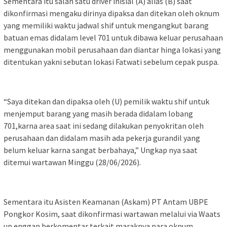
Sementara itu salah satu driver inisial (A) alias (B) saat
dikonfirmasi mengaku dirinya dipaksa dan ditekan oleh oknum
yang memiliki waktu jadwal shif untuk mengangkut barang
batuan emas didalam level 701 untuk dibawa keluar perusahaan
menggunakan mobil perusahaan dan diantar hinga lokasi yang
ditentukan yakni sebutan lokasi Fatwati sebelum cepak puspa.
“Saya ditekan dan dipaksa oleh (U) pemilik waktu shif untuk
menjemput barang yang masih berada didalam lobang
701,karna area saat ini sedang dilakukan penyokritan oleh
perusahaan dan didalam masih ada pekerja gurandil yang
belum keluar karna sangat berbahaya,” Ungkap nya saat
ditemui wartawan Minggu (28/06/2026).
Sementara itu Asisten Keamanan (Askam) PT Antam UBPE
Pongkor Kosim, saat dikonfirmasi wartawan melalui via Waats
up enggan berkomentar terkait maraknya para oknum