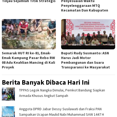
Tinjau Sejumlah Titik Strategis
Penyesuaian Waktu
‎
Penyelenggaraan MTQ
Kecamatan Dan Kabupaten ‎
Semarak HUT RI ke-81, Emak-
Bupati Rudy Susmanto: ASN
Emak Kampung Pasar Rebo RW
Harus Jadi Motor
08 Adu Keahlian Mancing di Kali
Pembangunan dan Suara
Proyek ‎
Transparansi ke Masyarakat ‎
Berita Banyak Dibaca Hari Ini
TPPAS Legok Nangka Dimulai, Pemkot Bandung Siapkan
Armada Khusus Angkut Sampah
Anggota DPRD Jabar Dessy Susilawati dan Fraksi PAN
Sampaikan Ucapan Maulid Nabi Muhammad SAW 1447 H