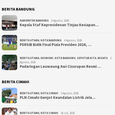
BERITA BANDUNG
KABUPATEN BANDUNG
6 Agustus, 2026
Kepala Staf Kepresidenan Tinjau Kesiapan…
BERITA UTAMA
,
KOTA BANDUNG
4 Agustus, 2026
PERSIB Bidik Final Piala Presiden 2026, …
BERITA UTAMA
,
EKONOMI
,
KOTA BANDUNG
,
SEPUTAR KITA
,
WISATA
2
Agustus, 2026
Padaringan Leuweung Awi Cisurupan Resmi …
BERITA CIMAHI
BERITA UTAMA
,
KOTA CIMAHI
5 Agustus, 2026
PLN Cimahi Genjot Keandalan Listrik Jela…
BERITA UTAMA
,
KOTA CIMAHI
28 Juli, 2026