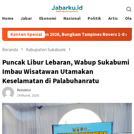
Loncat
Menu
ke
Mobile
konten
Home
Jabar
Ekonomi
Nasional
Politik
Artis
Ola
A Piala Presiden 2026, Bungkam Tampines Rovers 1-0 dan Lolos ke
Konten Spesial
Beranda
Kabupaten Sukabumi
Puncak Libur Lebaran, Wabup Sukabumi
Imbau Wisatawan Utamakan
Keselamatan di Palabuhanratu
Redaktur
24 Maret, 2026