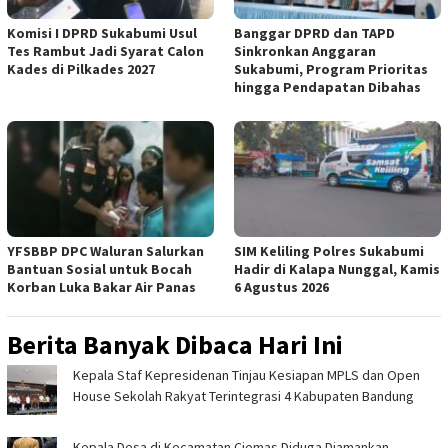
Komisi I DPRD Sukabumi Usul
Banggar DPRD dan TAPD
Tes Rambut Jadi Syarat Calon
Sinkronkan Anggaran
Kades di Pilkades 2027
Sukabumi, Program Prioritas
hingga Pendapatan Dibahas
YFSBBP DPC Waluran Salurkan
SIM Keliling Polres Sukabumi
Bantuan Sosial untuk Bocah
Hadir di Kalapa Nunggal, Kamis
Korban Luka Bakar Air Panas
6 Agustus 2026
Berita Banyak Dibaca Hari Ini
Kepala Staf Kepresidenan Tinjau Kesiapan MPLS dan Open
House Sekolah Rakyat Terintegrasi 4 Kabupaten Bandung
Kepala Desa di Kecamatan Ciemas Diduga Diamankan