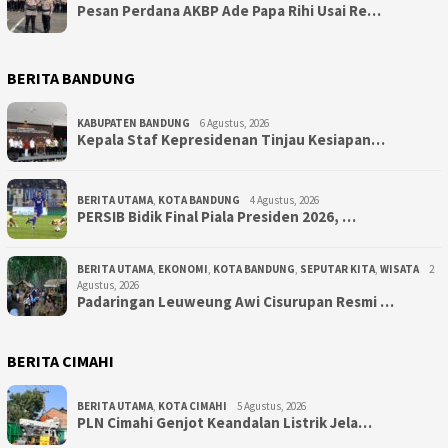
Pesan Perdana AKBP Ade Papa Rihi Usai Re…
BERITA BANDUNG
KABUPATEN BANDUNG
6 Agustus, 2026
Kepala Staf Kepresidenan Tinjau Kesiapan…
BERITA UTAMA
,
KOTA BANDUNG
4 Agustus, 2026
PERSIB Bidik Final Piala Presiden 2026, …
BERITA UTAMA
,
EKONOMI
,
KOTA BANDUNG
,
SEPUTAR KITA
,
WISATA
2
Agustus, 2026
Padaringan Leuweung Awi Cisurupan Resmi …
BERITA CIMAHI
BERITA UTAMA
,
KOTA CIMAHI
5 Agustus, 2026
PLN Cimahi Genjot Keandalan Listrik Jela…