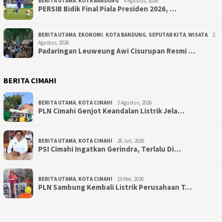
BERITA UTAMA
,
KOTA BANDUNG
4 Agustus, 2026
PERSIB Bidik Final Piala Presiden 2026, …
BERITA UTAMA
,
EKONOMI
,
KOTA BANDUNG
,
SEPUTAR KITA
,
WISATA
2
Agustus, 2026
Padaringan Leuweung Awi Cisurupan Resmi …
BERITA CIMAHI
BERITA UTAMA
,
KOTA CIMAHI
5 Agustus, 2026
PLN Cimahi Genjot Keandalan Listrik Jela…
BERITA UTAMA
,
KOTA CIMAHI
28 Juli, 2026
PSI Cimahi Ingatkan Gerindra, Terlalu Di…
BERITA UTAMA
,
KOTA CIMAHI
19 Mei, 2026
PLN Sambung Kembali Listrik Perusahaan T…