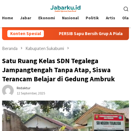
Loncat
Menu
ke
Mobile
konten
Home
Jabar
Ekonomi
Nasional
Politik
Artis
Ola
 Kebobolan
Konten Spesial
PERSIB Sapu Bersih Grup A Piala Presiden 202
Beranda
Kabupaten Sukabumi
Satu Ruang Kelas SDN Tegalega
Jampangtengah Tanpa Atap, Siswa
Terancam Belajar di Gedung Ambruk
Redaktur
12 September, 2025