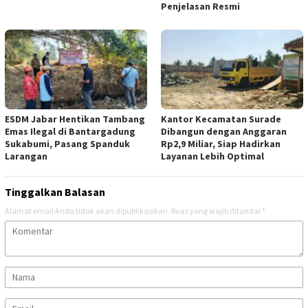
Penjelasan Resmi
ESDM Jabar Hentikan Tambang
Kantor Kecamatan Surade
Emas Ilegal di Bantargadung
Dibangun dengan Anggaran
Sukabumi, Pasang Spanduk
Rp2,9 Miliar, Siap Hadirkan
Larangan
Layanan Lebih Optimal
Tinggalkan Balasan
Alamat email Anda tidak akan dipublikasikan.
Ruas yang wajib ditandai
*