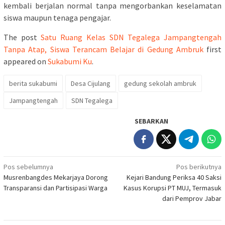
kembali berjalan normal tanpa mengorbankan keselamatan
siswa maupun tenaga pengajar.
The post
Satu Ruang Kelas SDN Tegalega Jampangtengah
Tanpa Atap, Siswa Terancam Belajar di Gedung Ambruk
first
appeared on
Sukabumi Ku
.
berita sukabumi
Desa Cijulang
gedung sekolah ambruk
Jampangtengah
SDN Tegalega
SEBARKAN
Navigasi
Pos sebelumnya
Pos berikutnya
Musrenbangdes Mekarjaya Dorong
Kejari Bandung Periksa 40 Saksi
pos
Transparansi dan Partisipasi Warga
Kasus Korupsi PT MUJ, Termasuk
dari Pemprov Jabar