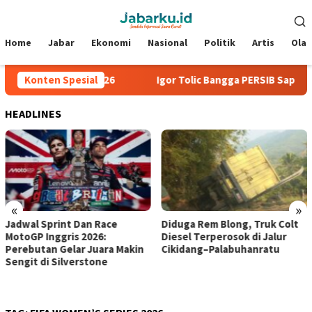
Loncat
Menu
ke
Mobile
konten
Home
Jabar
Ekonomi
Nasional
Politik
Artis
Ola
 Piala Presiden 2026
Konten Spesial
Igor Tolic Bangga PERSIB Sapu Bersi
HEADLINES
«
»
Jadwal Sprint Dan Race
Diduga Rem Blong, Truk Colt
MotoGP Inggris 2026:
Diesel Terperosok di Jalur
Perebutan Gelar Juara Makin
Cikidang–Palabuhanratu
Sengit di Silverstone