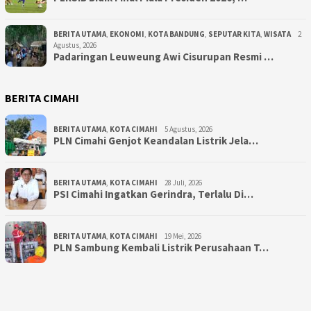
BERITA UTAMA
,
EKONOMI
,
KOTA BANDUNG
,
SEPUTAR KITA
,
WISATA
2
Agustus, 2026
Padaringan Leuweung Awi Cisurupan Resmi …
BERITA CIMAHI
BERITA UTAMA
,
KOTA CIMAHI
5 Agustus, 2026
PLN Cimahi Genjot Keandalan Listrik Jela…
BERITA UTAMA
,
KOTA CIMAHI
28 Juli, 2026
PSI Cimahi Ingatkan Gerindra, Terlalu Di…
BERITA UTAMA
,
KOTA CIMAHI
19 Mei, 2026
PLN Sambung Kembali Listrik Perusahaan T…