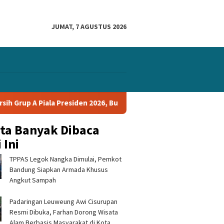
JUMAT, 7 AGUSTUS 2026
Grup A Piala Presiden 2026, Bungkam Tampines Rovers 1-0 dan Lol
ita Banyak Dibaca
 Ini
TPPAS Legok Nangka Dimulai, Pemkot
Bandung Siapkan Armada Khusus
Angkut Sampah
Padaringan Leuweung Awi Cisurupan
a Hiburan Reggae di
SIM Keliling Polres Sukabumi
Dadang 
Resmi Dibuka, Farhan Dorong Wisata
edar Dipersoalkan,
Buka Layanan di Cikembar
Pembent
g Hermawan Turun
pada Jumat, 7 Agustus 2026
Penyada
Alam Berbasis Masyarakat di Kota