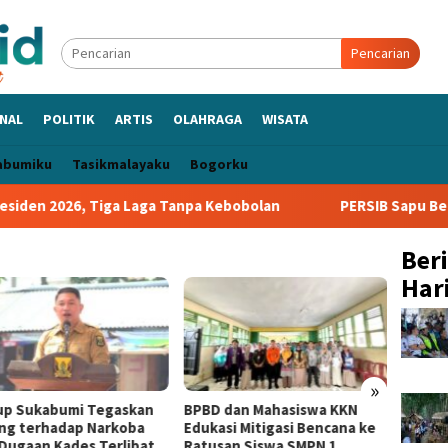
Pencarian
NAL
POLITIK
ARTIS
OLAHRAGA
WISATA
abumiku
Tasikmalayaku
Bogorku
den 2026, Tiga Laga Tanpa Kebobolan
PERSIB Sapu Bersih 
Ber
Hari
»
p Sukabumi Tegaskan
BPBD dan Mahasiswa KKN
Rencan
ng terhadap Narkoba
Edukasi Mitigasi Bencana ke
Purwas
 Dugaan Kades Terlibat
Ratusan Siswa SMPN 1
Dadan