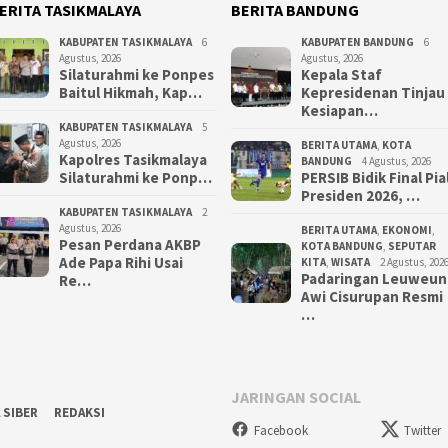
ERITA TASIKMALAYA
BERITA BANDUNG
KABUPATEN TASIKMALAYA
6
KABUPATEN BANDUNG
6
Agustus, 2026
Agustus, 2026
Silaturahmi ke Ponpes
Kepala Staf
Baitul Hikmah, Kap…
Kepresidenan Tinjau
Kesiapan…
KABUPATEN TASIKMALAYA
5
Agustus, 2026
BERITA UTAMA
,
KOTA
Kapolres Tasikmalaya
BANDUNG
4 Agustus, 2026
Silaturahmi ke Ponp…
PERSIB Bidik Final Pia
Presiden 2026, …
KABUPATEN TASIKMALAYA
2
Agustus, 2026
BERITA UTAMA
,
EKONOMI
,
Pesan Perdana AKBP
KOTA BANDUNG
,
SEPUTAR
Ade Papa Rihi Usai
KITA
,
WISATA
2 Agustus, 202
Padaringan Leuweun
Re…
Awi Cisurupan Resmi
…
JARINGAN SOCIAL
 SIBER
REDAKSI
Facebook
Twitter