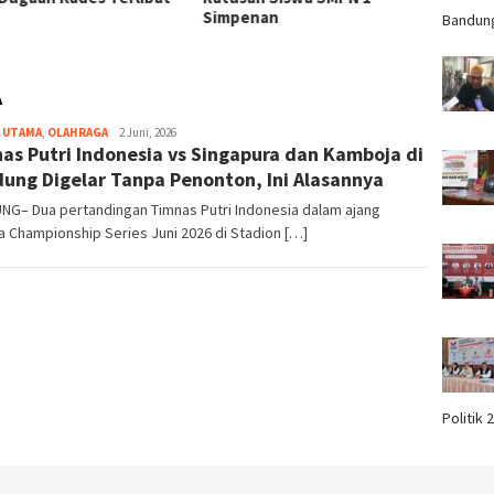
Simpenan
Memfas
Bandun
A
 UTAMA
,
OLAHRAGA
redaktur
2 Juni, 2026
as Putri Indonesia vs Singapura dan Kamboja di
ung Digelar Tanpa Penonton, Ini Alasannya
NG– Dua pertandingan Timnas Putri Indonesia dalam ajang
 Championship Series Juni 2026 di Stadion […]
Politik 